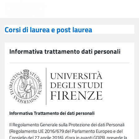
Vai al contenuto principale
Corsi di laurea e post laurea
Corsi di laurea e post laurea
Informativa trattamento dati personali
Informativa Trattamento dei dati personali
Il Regolamento Generale sulla Protezione dei dati Personali
(Regolamento UE 2016/679 del Parlamento Europeo e del
Consiglio del 27 aprile 2016), d'ora in avanti GDPR, prevede la