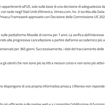
n appartenenti all'UE, solo sulla base di una decisione di adeguatezza da 
con sede negli Stati Uniti d'America, Vimeo.com, Inc. è iscritta alla Da
a Privacy Framework approvato con Decisione della Commissione UE 2023
ati sulle piattaforme Moodle di norma per 7 anni. La verifica dell'interesse 
ndo alla progressiva cancellazione a partire dall'anno accademico più v
o conservati per 365 giorni. Successivamente, i dati del tracciamento delle
ma gli utenti che non sono più iscritti a nessun corso e non sono più atti
e dispongono di una propria informativa privacy. L'Ateneo non risponde de
o più efficiente sulle pagine web e a consentire l'abilitazione di funzioni 