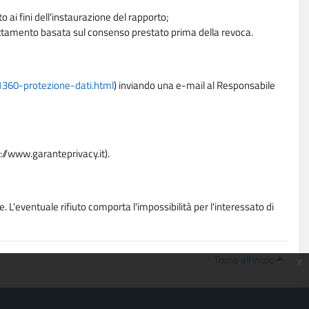
 ai fini dell'instaurazione del rapporto;
trattamento basata sul consenso prestato prima della revoca.
11360-protezione-dati.html
) inviando una e-mail al Responsabile
p://www.garanteprivacy.it).
. L'eventuale rifiuto comporta l'impossibilità per l'interessato di
Torna all'inizio
x