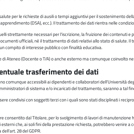
alute per le richieste di ausili o tempi aggiuntivi per il sostenimento del
di apprendimento (DSA), ecc.). Il trattamento dei dati rientra nelle condizioni 
elli strettamente necessari per l'iscrizione, la fruizione dei contenuti e 
documenti ufficiali, né il trattamento di dati relativi allo stato di salute
di un compito di interesse pubblico con finalità educativa.
onale di Ateneo (Docente o T/A) o anche esterno ma comunque coinvolto nel
ventuale trasferimento dei dati
anno comunque accessibili ai dipendenti e collaboratori dell'Università deg
 amministratori di sistema e/o incaricati del trattamento, saranno a tal fi
re condivisi con soggetti terzi con i quali sono stati disciplinati i recipro
ò essere consentito dal Titolare, per lo svolgimento di lavori di manutenz
 esterni che, ai soli fini della prestazione richiesta, potrebbero venire a
ell'art. 28 del GDPR.