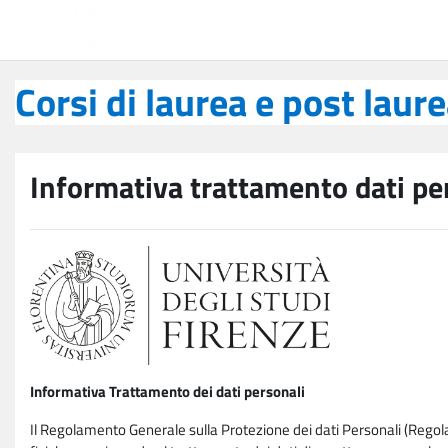
Vai al contenuto principale
Corsi di laurea e post laurea
Corsi di laurea e post laur
Informativa trattamento dati pe
Informativa Trattamento dei dati personali
Il Regolamento Generale sulla Protezione dei dati Personali (Rego