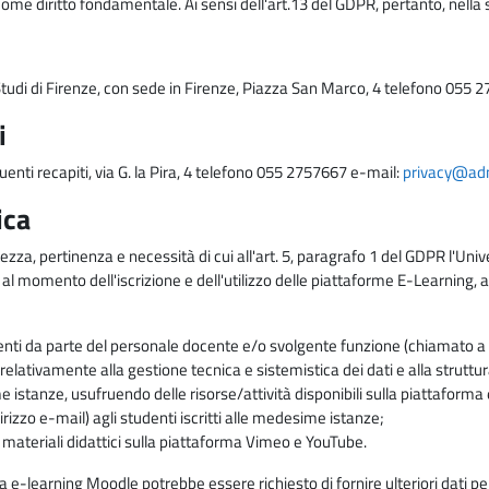
come diritto fondamentale. Ai sensi dell'art.13 del GDPR, pertanto, nella 
i Studi di Firenze, con sede in Firenze, Piazza San Marco, 4 telefono 055 
i
uenti recapiti, via G. la Pira, 4 telefono 055 2757667 e-mail:
privacy@adm.
ica
ezza, pertinenza e necessità di cui all'art. 5, paragrafo 1 del GDPR l'Unive
 al momento dell'iscrizione e dell'utilizzo delle piattaforme E-Learning, a
enti da parte del personale docente e/o svolgente funzione (chiamato a c
lativamente alla gestione tecnica e sistemistica dei dati e alla struttu
me istanze, usufruendo delle risorse/attività disponibili sulla piattaform
rizzo e-mail) agli studenti iscritti alle medesime istanze;
i materiali didattici sulla piattaforma Vimeo e YouTube.
rma e-learning Moodle potrebbe essere richiesto di fornire ulteriori dati per