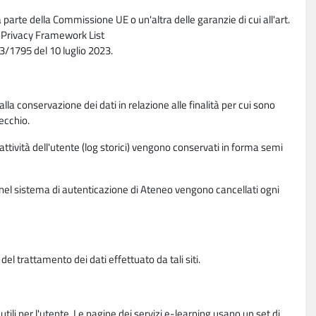
parte della Commissione UE o un'altra delle garanzie di cui all'art.
ta Privacy Framework List
/1795 del 10 luglio 2023.
alla conservazione dei dati in relazione alle finalità per cui sono
ecchio.
 attività dell'utente (log storici) vengono conservati in forma semi
vi nel sistema di autenticazione di Ateneo vengono cancellati ogni
l trattamento dei dati effettuato da tali siti.
utili per l'utente. Le pagine dei servizi e-learning usano un set di