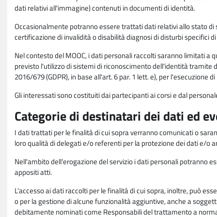
dati relativi all'immagine) contenuti in documenti di identità.
Occasionalmente potranno essere trattati dati relativi allo stato di s
certificazione di invalidità o disabilità diagnosi di disturbi specifici 
Nel contesto del MOOC, i dati personali raccolti saranno limitati a qu
previsto l'utilizzo di sistemi di riconoscimento dell'identità tramite 
2016/679 (GDPR), in base all'art. 6 par. 1 lett. e), per l'esecuzione 
Gli interessati sono costituiti dai partecipanti ai corsi e dal pers
Categorie di destinatari dei dati ed e
I dati trattati per le finalità di cui sopra verranno comunicati o sar
loro qualità di delegati e/o referenti per la protezione dei dati e/o
Nell'ambito dell'erogazione del servizio i dati personali potranno esse
appositi atti.
L'accesso ai dati raccolti per le finalità di cui sopra, inoltre, pu
o per la gestione di alcune funzionalità aggiuntive, anche a soggetti
debitamente nominati come Responsabili del trattamento a norma d