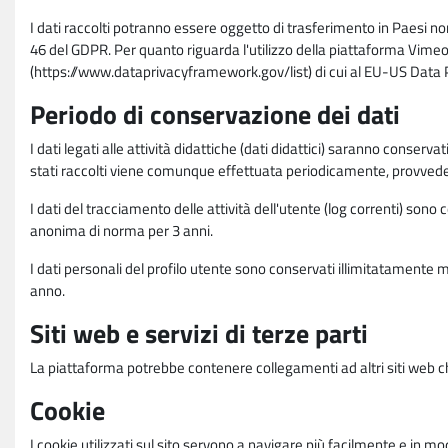
I dati raccolti potranno essere oggetto di trasferimento in Paesi no
46 del GDPR. Per quanto riguarda l'utilizzo della piattaforma Vimeo 
(https://www.dataprivacyframework.gov/list) di cui al EU-US Dat
Periodo di conservazione dei dati
I dati legati alle attività didattiche (dati didattici) saranno conserv
stati raccolti viene comunque effettuata periodicamente, provvede
I dati del tracciamento delle attività dell'utente (log correnti) son
anonima di norma per 3 anni.
I dati personali del profilo utente sono conservati illimitatamente 
anno.
Siti web e servizi di terze parti
La piattaforma potrebbe contenere collegamenti ad altri siti web ch
Cookie
I cookie utilizzati sul sito servono a navigare più facilmente e in mod