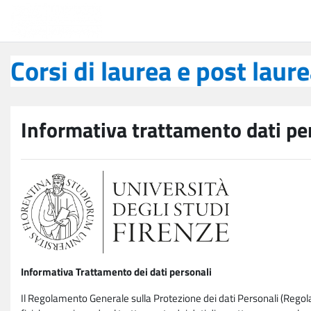
Vai al contenuto principale
Corsi di laurea e post laurea
Corsi di laurea e post laur
Informativa trattamento dati pe
Informativa Trattamento dei dati personali
Il Regolamento Generale sulla Protezione dei dati Personali (Rego