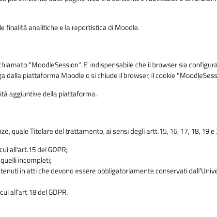
 finalità analitiche e la reportistica di Moodle.
iamato "MoodleSession". E' indispensabile che il browser sia configurato 
ga dalla piattaforma Moodle o si chiude il browser, il cookie "MoodleSess
lità aggiuntive della piattaforma.
enze, quale Titolare del trattamento, ai sensi degli artt.15, 16, 17, 18, 19 
 cui all'art.15 del GDPR;
 quelli incompleti;
contenuti in atti che devono essere obbligatoriamente conservati dall'Univ
cui all'art.18 del GDPR.