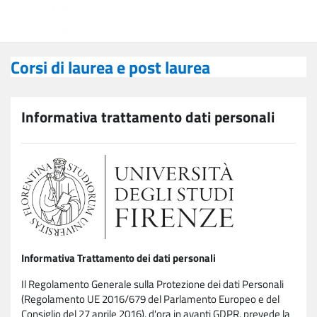
Vai al contenuto principale
Corsi di laurea e post laurea
Corsi di laurea e post laurea
Informativa trattamento dati personali
Informativa Trattamento dei dati personali
Il Regolamento Generale sulla Protezione dei dati Personali
(Regolamento UE 2016/679 del Parlamento Europeo e del
Consiglio del 27 aprile 2016), d'ora in avanti GDPR, prevede la