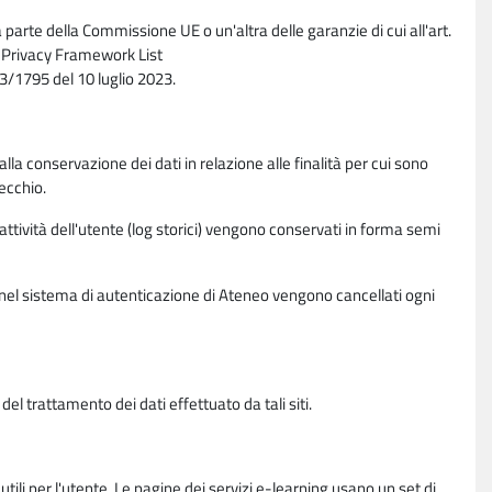
parte della Commissione UE o un'altra delle garanzie di cui all'art.
ta Privacy Framework List
/1795 del 10 luglio 2023.
alla conservazione dei dati in relazione alle finalità per cui sono
ecchio.
 attività dell'utente (log storici) vengono conservati in forma semi
vi nel sistema di autenticazione di Ateneo vengono cancellati ogni
l trattamento dei dati effettuato da tali siti.
utili per l'utente. Le pagine dei servizi e-learning usano un set di