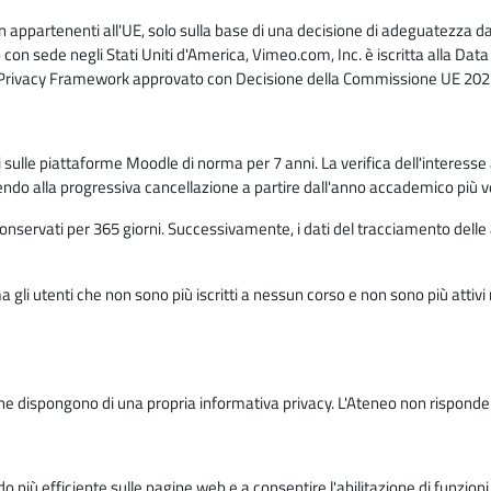
n appartenenti all'UE, solo sulla base di una decisione di adeguatezza da 
con sede negli Stati Uniti d'America, Vimeo.com, Inc. è iscritta alla Da
a Privacy Framework approvato con Decisione della Commissione UE 2023
ati sulle piattaforme Moodle di norma per 7 anni. La verifica dell'interesse 
ndo alla progressiva cancellazione a partire dall'anno accademico più v
o conservati per 365 giorni. Successivamente, i dati del tracciamento delle
ma gli utenti che non sono più iscritti a nessun corso e non sono più atti
e dispongono di una propria informativa privacy. L'Ateneo non risponde de
o più efficiente sulle pagine web e a consentire l'abilitazione di funzioni 