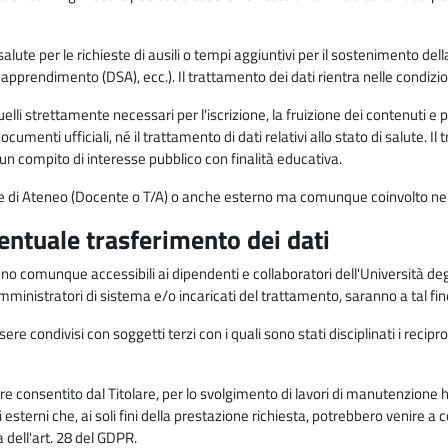
alute per le richieste di ausili o tempi aggiuntivi per il sostenimento del
di apprendimento (DSA), ecc.). Il trattamento dei dati rientra nelle condizioni 
elli strettamente necessari per l'iscrizione, la fruizione dei contenuti e 
documenti ufficiali, né il trattamento di dati relativi allo stato di salute
di un compito di interesse pubblico con finalità educativa.
onale di Ateneo (Docente o T/A) o anche esterno ma comunque coinvolto nel
ventuale trasferimento dei dati
anno comunque accessibili ai dipendenti e collaboratori dell'Università deg
 amministratori di sistema e/o incaricati del trattamento, saranno a tal fi
re condivisi con soggetti terzi con i quali sono stati disciplinati i recipro
ò essere consentito dal Titolare, per lo svolgimento di lavori di manutenz
 esterni che, ai soli fini della prestazione richiesta, potrebbero venire a
ell'art. 28 del GDPR.