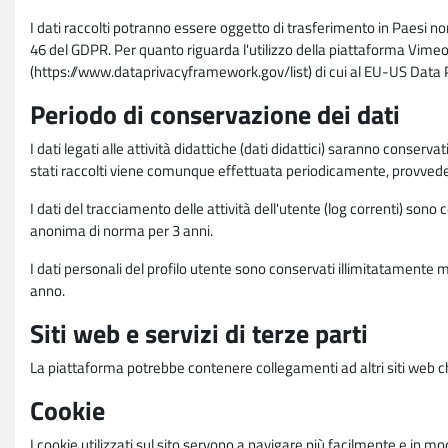
I dati raccolti potranno essere oggetto di trasferimento in Paesi no
46 del GDPR. Per quanto riguarda l'utilizzo della piattaforma Vimeo 
(https://www.dataprivacyframework.gov/list) di cui al EU-US Dat
Periodo di conservazione dei dati
I dati legati alle attività didattiche (dati didattici) saranno conserv
stati raccolti viene comunque effettuata periodicamente, provvede
I dati del tracciamento delle attività dell'utente (log correnti) son
anonima di norma per 3 anni.
I dati personali del profilo utente sono conservati illimitatamente 
anno.
Siti web e servizi di terze parti
La piattaforma potrebbe contenere collegamenti ad altri siti web ch
Cookie
I cookie utilizzati sul sito servono a navigare più facilmente e in mod