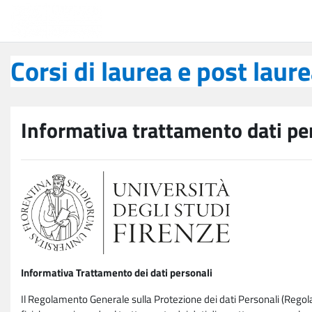
Vai al contenuto principale
Corsi di laurea e post laurea
Corsi di laurea e post laur
Informativa trattamento dati pe
Informativa Trattamento dei dati personali
Il Regolamento Generale sulla Protezione dei dati Personali (Rego