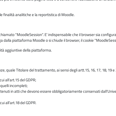
 finalità analitiche e la reportistica di Moodle.
iamato "MoodleSession". E' indispensabile che il browser sia configurato 
ga dalla piattaforma Moodle o si chiude il browser, il cookie "MoodleSess
lità aggiuntive della piattaforma.
enze, quale Titolare del trattamento, ai sensi degli artt.15, 16, 17, 18, 19 
 cui all'art.15 del GDPR;
 quelli incompleti;
contenuti in atti che devono essere obbligatoriamente conservati dall'Univ
cui all'art.18 del GDPR.