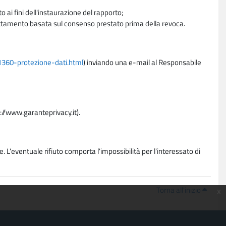
 ai fini dell'instaurazione del rapporto;
trattamento basata sul consenso prestato prima della revoca.
11360-protezione-dati.html
) inviando una e-mail al Responsabile
p://www.garanteprivacy.it).
. L'eventuale rifiuto comporta l'impossibilità per l'interessato di
Torna all'inizio
x