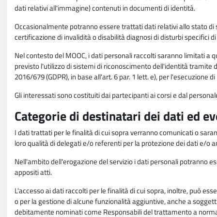
dati relativi all'immagine) contenuti in documenti di identità.
Occasionalmente potranno essere trattati dati relativi allo stato di s
certificazione di invalidità o disabilità diagnosi di disturbi specifici 
Nel contesto del MOOC, i dati personali raccolti saranno limitati a qu
previsto l'utilizzo di sistemi di riconoscimento dell'identità tramite 
2016/679 (GDPR), in base all'art. 6 par. 1 lett. e), per l'esecuzione 
Gli interessati sono costituiti dai partecipanti ai corsi e dal pers
Categorie di destinatari dei dati ed e
I dati trattati per le finalità di cui sopra verranno comunicati o sar
loro qualità di delegati e/o referenti per la protezione dei dati e/o
Nell'ambito dell'erogazione del servizio i dati personali potranno esse
appositi atti.
L'accesso ai dati raccolti per le finalità di cui sopra, inoltre, pu
o per la gestione di alcune funzionalità aggiuntive, anche a soggetti
debitamente nominati come Responsabili del trattamento a norma d