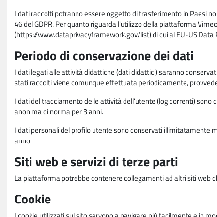
I dati raccolti potranno essere oggetto di trasferimento in Paesi no
46 del GDPR. Per quanto riguarda l'utilizzo della piattaforma Vimeo 
(https://www.dataprivacyframework.gov/list) di cui al EU-US Dat
Periodo di conservazione dei dati
I dati legati alle attività didattiche (dati didattici) saranno conserv
stati raccolti viene comunque effettuata periodicamente, provvede
I dati del tracciamento delle attività dell'utente (log correnti) son
anonima di norma per 3 anni.
I dati personali del profilo utente sono conservati illimitatamente 
anno.
Siti web e servizi di terze parti
La piattaforma potrebbe contenere collegamenti ad altri siti web ch
Cookie
I cookie utilizzati sul sito servono a navigare più facilmente e in mod