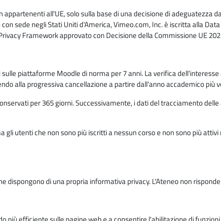
n appartenenti all'UE, solo sulla base di una decisione di adeguatezza da 
con sede negli Stati Uniti d'America, Vimeo.com, Inc. è iscritta alla Da
a Privacy Framework approvato con Decisione della Commissione UE 2023
ati sulle piattaforme Moodle di norma per 7 anni. La verifica dell'interesse 
ndo alla progressiva cancellazione a partire dall'anno accademico più v
o conservati per 365 giorni. Successivamente, i dati del tracciamento delle
ma gli utenti che non sono più iscritti a nessun corso e non sono più atti
e dispongono di una propria informativa privacy. L'Ateneo non risponde de
o più efficiente sulle pagine web e a consentire l'abilitazione di funzioni 