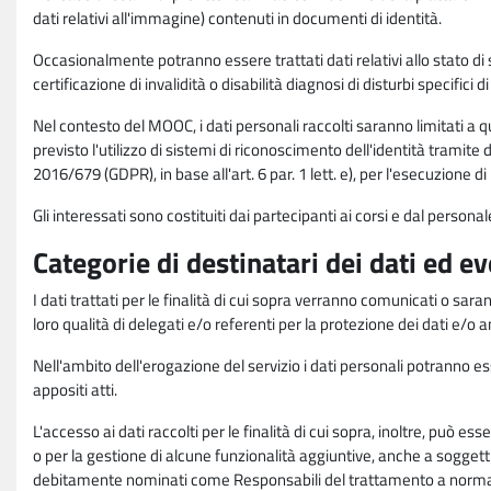
dati relativi all'immagine) contenuti in documenti di identità.
Occasionalmente potranno essere trattati dati relativi allo stato di s
certificazione di invalidità o disabilità diagnosi di disturbi specifici 
Nel contesto del MOOC, i dati personali raccolti saranno limitati a qu
previsto l'utilizzo di sistemi di riconoscimento dell'identità tramite 
2016/679 (GDPR), in base all'art. 6 par. 1 lett. e), per l'esecuzione 
Gli interessati sono costituiti dai partecipanti ai corsi e dal pers
Categorie di destinatari dei dati ed e
I dati trattati per le finalità di cui sopra verranno comunicati o sar
loro qualità di delegati e/o referenti per la protezione dei dati e/o
Nell'ambito dell'erogazione del servizio i dati personali potranno esse
appositi atti.
L'accesso ai dati raccolti per le finalità di cui sopra, inoltre, pu
o per la gestione di alcune funzionalità aggiuntive, anche a soggetti
debitamente nominati come Responsabili del trattamento a norma d