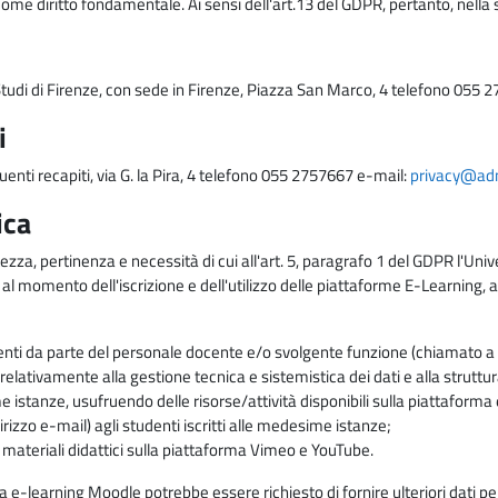
come diritto fondamentale. Ai sensi dell'art.13 del GDPR, pertanto, nella 
i Studi di Firenze, con sede in Firenze, Piazza San Marco, 4 telefono 055 
i
uenti recapiti, via G. la Pira, 4 telefono 055 2757667 e-mail:
privacy@adm.
ica
ezza, pertinenza e necessità di cui all'art. 5, paragrafo 1 del GDPR l'Unive
 al momento dell'iscrizione e dell'utilizzo delle piattaforme E-Learning, a
enti da parte del personale docente e/o svolgente funzione (chiamato a c
lativamente alla gestione tecnica e sistemistica dei dati e alla struttu
me istanze, usufruendo delle risorse/attività disponibili sulla piattaform
rizzo e-mail) agli studenti iscritti alle medesime istanze;
i materiali didattici sulla piattaforma Vimeo e YouTube.
rma e-learning Moodle potrebbe essere richiesto di fornire ulteriori dati per