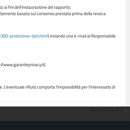
 ai fini dell'instaurazione del rapporto;
trattamento basata sul consenso prestato prima della revoca.
11360-protezione-dati.html
) inviando una e-mail al Responsabile
p://www.garanteprivacy.it).
. L'eventuale rifiuto comporta l'impossibilità per l'interessato di
Torna all'inizio
x