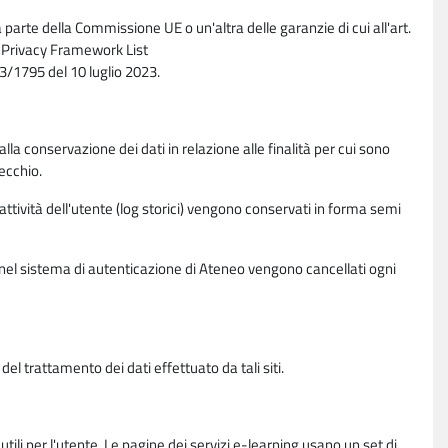
parte della Commissione UE o un'altra delle garanzie di cui all'art.
ta Privacy Framework List
/1795 del 10 luglio 2023.
alla conservazione dei dati in relazione alle finalità per cui sono
ecchio.
 attività dell'utente (log storici) vengono conservati in forma semi
vi nel sistema di autenticazione di Ateneo vengono cancellati ogni
l trattamento dei dati effettuato da tali siti.
utili per l'utente. Le pagine dei servizi e-learning usano un set di