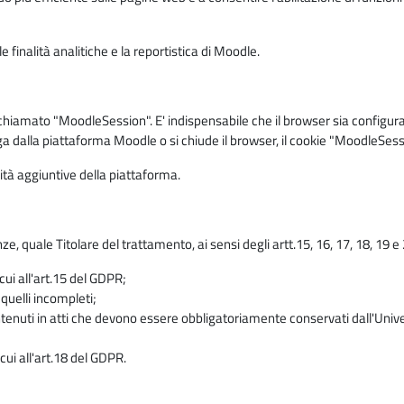
 finalità analitiche e la reportistica di Moodle.
iamato "MoodleSession". E' indispensabile che il browser sia configurato 
ga dalla piattaforma Moodle o si chiude il browser, il cookie "MoodleSess
lità aggiuntive della piattaforma.
enze, quale Titolare del trattamento, ai sensi degli artt.15, 16, 17, 18, 19 
 cui all'art.15 del GDPR;
 quelli incompleti;
contenuti in atti che devono essere obbligatoriamente conservati dall'Univ
cui all'art.18 del GDPR.