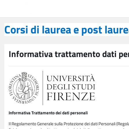
Vai al contenuto principale
Corsi di laurea e post laurea
Corsi di laurea e post laur
Informativa trattamento dati pe
Informativa Trattamento dei dati personali
Il Regolamento Generale sulla Protezione dei dati Personali (Rego