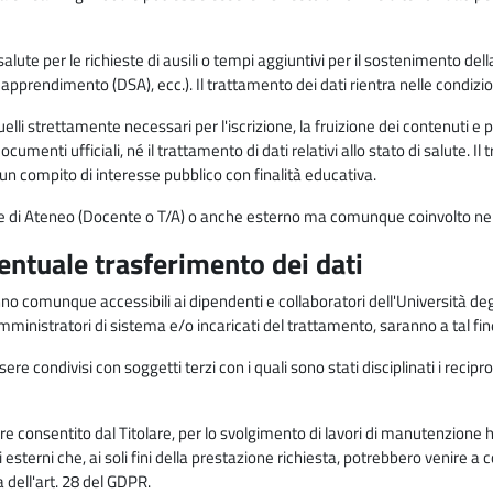
alute per le richieste di ausili o tempi aggiuntivi per il sostenimento del
di apprendimento (DSA), ecc.). Il trattamento dei dati rientra nelle condizioni 
elli strettamente necessari per l'iscrizione, la fruizione dei contenuti e 
documenti ufficiali, né il trattamento di dati relativi allo stato di salute
di un compito di interesse pubblico con finalità educativa.
onale di Ateneo (Docente o T/A) o anche esterno ma comunque coinvolto nel
ventuale trasferimento dei dati
anno comunque accessibili ai dipendenti e collaboratori dell'Università deg
 amministratori di sistema e/o incaricati del trattamento, saranno a tal fi
re condivisi con soggetti terzi con i quali sono stati disciplinati i recipro
ò essere consentito dal Titolare, per lo svolgimento di lavori di manutenz
 esterni che, ai soli fini della prestazione richiesta, potrebbero venire a
ell'art. 28 del GDPR.