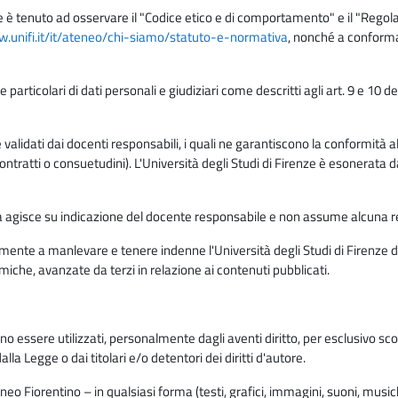
e è tenuto ad osservare il "Codice etico e di comportamento" e il "Regolame
w.unifi.it/it/ateneo/chi-siamo/statuto-e-normativa
, nonché a conforma
e particolari di dati personali e giudiziari come descritti agli art. 9 e 1
lidati dai docenti responsabili, i quali ne garantiscono la conformità alle 
da contratti o consuetudini). L'Università degli Studi di Firenze è esonerata 
rma agisce su indicazione del docente responsabile e non assume alcuna r
ente a manlevare e tenere indenne l'Università degli Studi di Firenze da
miche, avanzate da terzi in relazione ai contenuti pubblicati.
ono essere utilizzati, personalmente dagli aventi diritto, per esclusivo s
a Legge o dai titolari e/o detentori dei diritti d'autore.
eo Fiorentino – in qualsiasi forma (testi, grafici, immagini, suoni, musiche