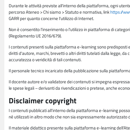
Durante le attività previste all'interno della piattaforma, ogni utent
percorso Ateneo > Chi siamo > Statuto e normativa, link
https://ww
GARR per quanto concerne l'utilizzo di Internet.
Non è consentito l'inserimento o l'utilizzo in piattaforma di categori
(Regolamento UE 2016/679).
I contenuti presenti sulla piattaforma e-learning sono predisposti e va
diritti d'autore, marchi, brevetti o altri diritti tutelati dalla legge, 
accuratezza o veridicità di tali contenuti.
Il personale tecnico incaricato della pubblicazione sulla piattafo
Il docente autore e/o validatore dei contenuti si impegna espressam
le spese legali – derivanti da rivendicazioni o pretese, anche econo
Disclaimer copyright
I contenuti pubblicati all'interno della piattaforma e-learning poss
né utilizzati in altro modo che non sia espressamente autorizzato dall
Il materiale didattico presente sulla piattaforma e-learning dell'Aten