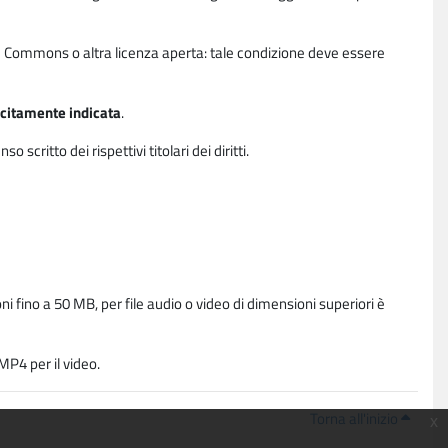
ative Commons o altra licenza aperta: tale condizione deve essere
licitamente indicata
.
critto dei rispettivi titolari dei diritti.
i fino a 50 MB, per file audio o video di dimensioni superiori è
P4 per il video.
Torna all'inizio
x