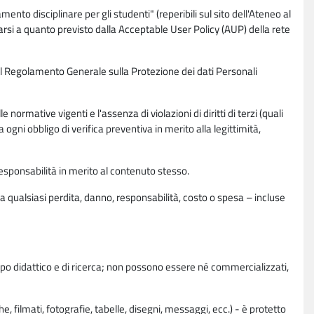
nto disciplinare per gli studenti" (reperibili sul sito dell'Ateneo al
rsi a quanto previsto dalla Acceptable User Policy (AUP) della rete
0 del Regolamento Generale sulla Protezione dei dati Personali
normative vigenti e l'assenza di violazioni di diritti di terzi (quali
da ogni obbligo di verifica preventiva in merito alla legittimità,
esponsabilità in merito al contenuto stesso.
 qualsiasi perdita, danno, responsabilità, costo o spesa – incluse
copo didattico e di ricerca; non possono essere né commercializzati,
, filmati, fotografie, tabelle, disegni, messaggi, ecc.) - è protetto