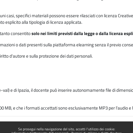
 alcuni casi, specifici materiali possono essere rilasciati con licenza Cre
 esplicito alla tipologia di licenza applicata.
ertanto consentito
solo nei limiti previsti dalla legge o dalla licenza esp
mazioni o dati presenti sulla piattaforma elearning senza il previo consenso s
ritto d'autore e sulla protezione dei dati personali.
-val) e di Ipazia, il docente può inserire autonomamente file di dimension
00 MB, e che i formati accettati sono esclusivamente MP3 per l'audio e M
Se prosegui nella navigazione del sito, accetti l'utilizzo dei cookie: