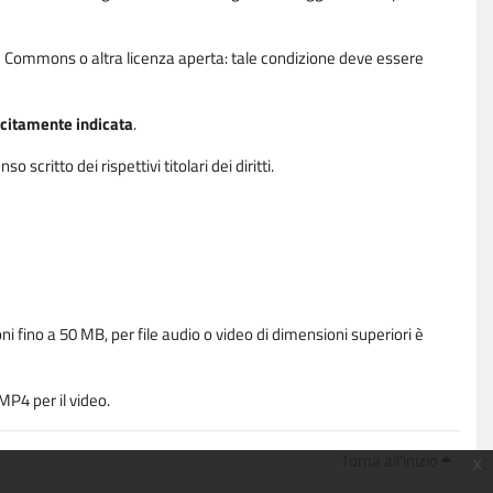
ative Commons o altra licenza aperta: tale condizione deve essere
licitamente indicata
.
critto dei rispettivi titolari dei diritti.
i fino a 50 MB, per file audio o video di dimensioni superiori è
P4 per il video.
Torna all'inizio
x