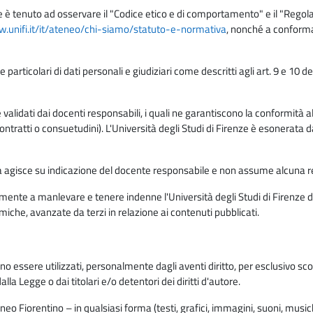
e è tenuto ad osservare il "Codice etico e di comportamento" e il "Regolame
w.unifi.it/it/ateneo/chi-siamo/statuto-e-normativa
, nonché a conforma
e particolari di dati personali e giudiziari come descritti agli art. 9 e 1
lidati dai docenti responsabili, i quali ne garantiscono la conformità alle 
da contratti o consuetudini). L'Università degli Studi di Firenze è esonerata 
rma agisce su indicazione del docente responsabile e non assume alcuna r
ente a manlevare e tenere indenne l'Università degli Studi di Firenze da
miche, avanzate da terzi in relazione ai contenuti pubblicati.
ono essere utilizzati, personalmente dagli aventi diritto, per esclusivo s
a Legge o dai titolari e/o detentori dei diritti d'autore.
eo Fiorentino – in qualsiasi forma (testi, grafici, immagini, suoni, musiche