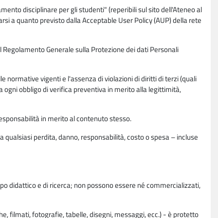
nto disciplinare per gli studenti" (reperibili sul sito dell'Ateneo al
rsi a quanto previsto dalla Acceptable User Policy (AUP) della rete
0 del Regolamento Generale sulla Protezione dei dati Personali
normative vigenti e l'assenza di violazioni di diritti di terzi (quali
da ogni obbligo di verifica preventiva in merito alla legittimità,
esponsabilità in merito al contenuto stesso.
 qualsiasi perdita, danno, responsabilità, costo o spesa – incluse
copo didattico e di ricerca; non possono essere né commercializzati,
, filmati, fotografie, tabelle, disegni, messaggi, ecc.) - è protetto