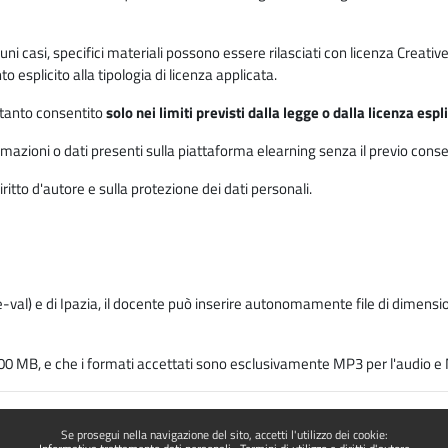
 alcuni casi, specifici materiali possono essere rilasciati con licenza Cre
 esplicito alla tipologia di licenza applicata.
ertanto consentito
solo nei limiti previsti dalla legge o dalla licenza esp
mazioni o dati presenti sulla piattaforma elearning senza il previo consenso s
ritto d'autore e sulla protezione dei dati personali.
-val) e di Ipazia, il docente può inserire autonomamente file di dimension
00 MB, e che i formati accettati sono esclusivamente MP3 per l'audio e M
Se prosegui nella navigazione del sito, accetti l'utilizzo dei cookie: