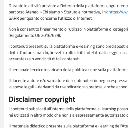
Durante le attività previste all'interno della piattaforma, ogni utent
percorso Ateneo > Chi siamo > Statuto e normativa, link
https://ww
GARR per quanto concerne l'utilizzo di Internet.
Non è consentito l'inserimento o l'utilizzo in piattaforma di categori
(Regolamento UE 2016/679).
I contenuti presenti sulla piattaforma e-learning sono predisposti e va
diritti d'autore, marchi, brevetti o altri diritti tutelati dalla legge, 
accuratezza o veridicità di tali contenuti.
Il personale tecnico incaricato della pubblicazione sulla piattafo
Il docente autore e/o validatore dei contenuti si impegna espressam
le spese legali – derivanti da rivendicazioni o pretese, anche econo
Disclaimer copyright
I contenuti pubblicati all'interno della piattaforma e-learning poss
né utilizzati in altro modo che non sia espressamente autorizzato dall
Il materiale didattico presente sulla piattaforma e-learning dell'Aten