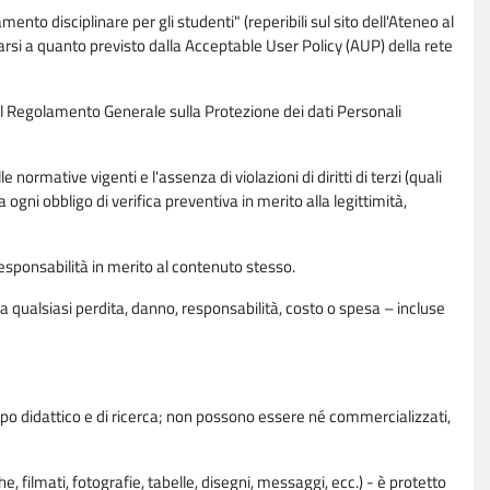
nto disciplinare per gli studenti" (reperibili sul sito dell'Ateneo al
rsi a quanto previsto dalla Acceptable User Policy (AUP) della rete
0 del Regolamento Generale sulla Protezione dei dati Personali
normative vigenti e l'assenza di violazioni di diritti di terzi (quali
da ogni obbligo di verifica preventiva in merito alla legittimità,
esponsabilità in merito al contenuto stesso.
 qualsiasi perdita, danno, responsabilità, costo o spesa – incluse
copo didattico e di ricerca; non possono essere né commercializzati,
, filmati, fotografie, tabelle, disegni, messaggi, ecc.) - è protetto