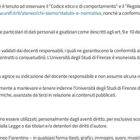
e è tenuto ad osservare il "Codice etico e di comportamento" e il "Regolame
w.unifi.it/it/ateneo/chi-siamo/statuto-e-normativa
, nonché a conforma
e particolari di dati personali e giudiziari come descritti agli art. 9 e 1
lidati dai docenti responsabili, i quali ne garantiscono la conformità alle 
da contratti o consuetudini). L'Università degli Studi di Firenze è esonerata 
rma agisce su indicazione del docente responsabile e non assume alcuna r
ente a manlevare e tenere indenne l'Università degli Studi di Firenze da
miche, avanzate da terzi in relazione ai contenuti pubblicati.
ono essere utilizzati, personalmente dagli aventi diritto, per esclusivo s
a Legge o dai titolari e/o detentori dei diritti d'autore.
eo Fiorentino – in qualsiasi forma (testi, grafici, immagini, suoni, musiche