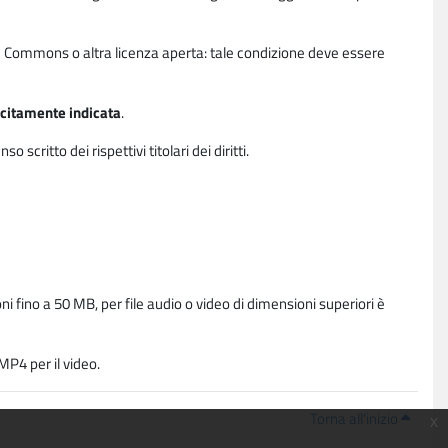
ative Commons o altra licenza aperta: tale condizione deve essere
licitamente indicata
.
critto dei rispettivi titolari dei diritti.
i fino a 50 MB, per file audio o video di dimensioni superiori è
P4 per il video.
Torna all'inizio
x