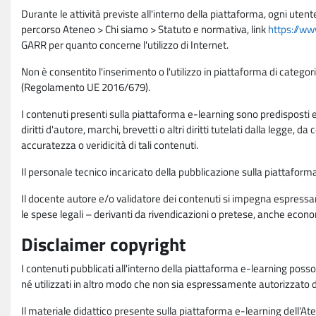
Durante le attività previste all'interno della piattaforma, ogni utent
percorso Ateneo > Chi siamo > Statuto e normativa, link
https://ww
GARR per quanto concerne l'utilizzo di Internet.
Non è consentito l'inserimento o l'utilizzo in piattaforma di categori
(Regolamento UE 2016/679).
I contenuti presenti sulla piattaforma e-learning sono predisposti e va
diritti d'autore, marchi, brevetti o altri diritti tutelati dalla legge, 
accuratezza o veridicità di tali contenuti.
Il personale tecnico incaricato della pubblicazione sulla piattafo
Il docente autore e/o validatore dei contenuti si impegna espressam
le spese legali – derivanti da rivendicazioni o pretese, anche econo
Disclaimer copyright
I contenuti pubblicati all'interno della piattaforma e-learning poss
né utilizzati in altro modo che non sia espressamente autorizzato dall
Il materiale didattico presente sulla piattaforma e-learning dell'Aten