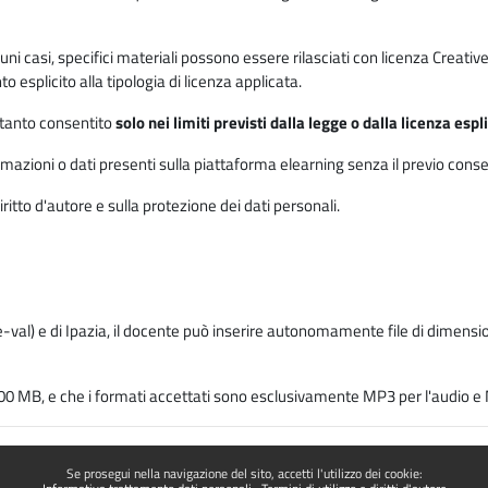
 alcuni casi, specifici materiali possono essere rilasciati con licenza Cre
 esplicito alla tipologia di licenza applicata.
ertanto consentito
solo nei limiti previsti dalla legge o dalla licenza esp
mazioni o dati presenti sulla piattaforma elearning senza il previo consenso s
ritto d'autore e sulla protezione dei dati personali.
-val) e di Ipazia, il docente può inserire autonomamente file di dimension
00 MB, e che i formati accettati sono esclusivamente MP3 per l'audio e M
Se prosegui nella navigazione del sito, accetti l'utilizzo dei cookie: