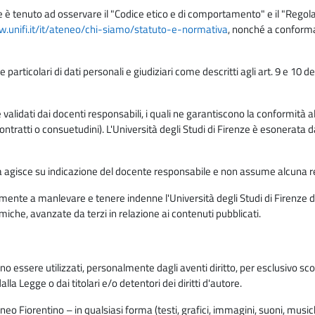
e è tenuto ad osservare il "Codice etico e di comportamento" e il "Regolame
w.unifi.it/it/ateneo/chi-siamo/statuto-e-normativa
, nonché a conforma
e particolari di dati personali e giudiziari come descritti agli art. 9 e 1
lidati dai docenti responsabili, i quali ne garantiscono la conformità alle 
da contratti o consuetudini). L'Università degli Studi di Firenze è esonerata 
rma agisce su indicazione del docente responsabile e non assume alcuna r
ente a manlevare e tenere indenne l'Università degli Studi di Firenze da
miche, avanzate da terzi in relazione ai contenuti pubblicati.
ono essere utilizzati, personalmente dagli aventi diritto, per esclusivo s
a Legge o dai titolari e/o detentori dei diritti d'autore.
eo Fiorentino – in qualsiasi forma (testi, grafici, immagini, suoni, musiche