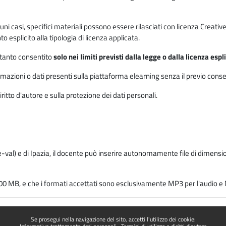
 alcuni casi, specifici materiali possono essere rilasciati con licenza Cre
 esplicito alla tipologia di licenza applicata.
ertanto consentito
solo nei limiti previsti dalla legge o dalla licenza esp
mazioni o dati presenti sulla piattaforma elearning senza il previo consenso s
ritto d'autore e sulla protezione dei dati personali.
-val) e di Ipazia, il docente può inserire autonomamente file di dimension
00 MB, e che i formati accettati sono esclusivamente MP3 per l'audio e M
Se prosegui nella navigazione del sito, accetti l'utilizzo dei cookie: