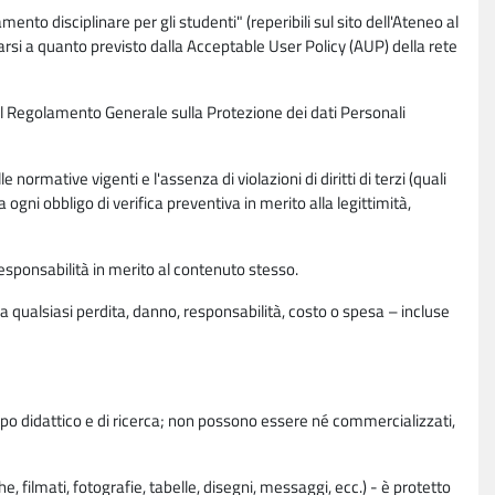
nto disciplinare per gli studenti" (reperibili sul sito dell'Ateneo al
rsi a quanto previsto dalla Acceptable User Policy (AUP) della rete
0 del Regolamento Generale sulla Protezione dei dati Personali
normative vigenti e l'assenza di violazioni di diritti di terzi (quali
da ogni obbligo di verifica preventiva in merito alla legittimità,
esponsabilità in merito al contenuto stesso.
 qualsiasi perdita, danno, responsabilità, costo o spesa – incluse
copo didattico e di ricerca; non possono essere né commercializzati,
, filmati, fotografie, tabelle, disegni, messaggi, ecc.) - è protetto