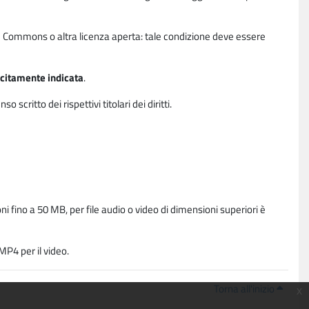
ative Commons o altra licenza aperta: tale condizione deve essere
licitamente indicata
.
critto dei rispettivi titolari dei diritti.
i fino a 50 MB, per file audio o video di dimensioni superiori è
P4 per il video.
Torna all'inizio
x