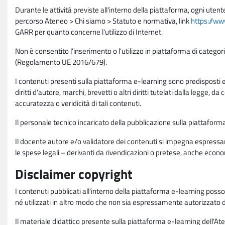
Durante le attività previste all'interno della piattaforma, ogni utent
percorso Ateneo > Chi siamo > Statuto e normativa, link
https://ww
GARR per quanto concerne l'utilizzo di Internet.
Non è consentito l'inserimento o l'utilizzo in piattaforma di categori
(Regolamento UE 2016/679).
I contenuti presenti sulla piattaforma e-learning sono predisposti e va
diritti d'autore, marchi, brevetti o altri diritti tutelati dalla legge, 
accuratezza o veridicità di tali contenuti.
Il personale tecnico incaricato della pubblicazione sulla piattafo
Il docente autore e/o validatore dei contenuti si impegna espressam
le spese legali – derivanti da rivendicazioni o pretese, anche econo
Disclaimer copyright
I contenuti pubblicati all'interno della piattaforma e-learning poss
né utilizzati in altro modo che non sia espressamente autorizzato dall
Il materiale didattico presente sulla piattaforma e-learning dell'Aten