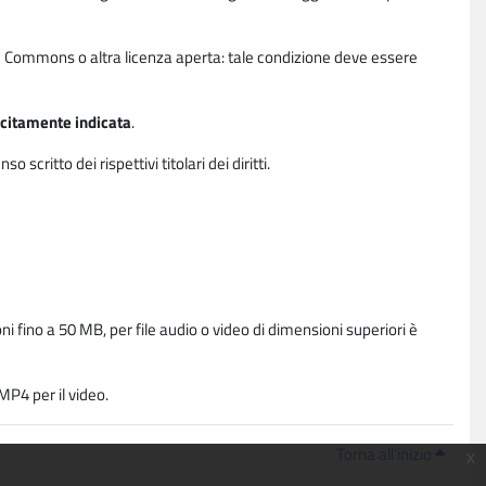
ative Commons o altra licenza aperta: tale condizione deve essere
licitamente indicata
.
critto dei rispettivi titolari dei diritti.
i fino a 50 MB, per file audio o video di dimensioni superiori è
P4 per il video.
Torna all'inizio
x