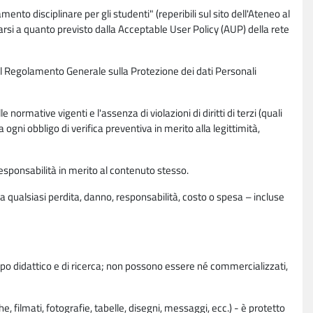
nto disciplinare per gli studenti" (reperibili sul sito dell'Ateneo al
rsi a quanto previsto dalla Acceptable User Policy (AUP) della rete
0 del Regolamento Generale sulla Protezione dei dati Personali
normative vigenti e l'assenza di violazioni di diritti di terzi (quali
da ogni obbligo di verifica preventiva in merito alla legittimità,
esponsabilità in merito al contenuto stesso.
 qualsiasi perdita, danno, responsabilità, costo o spesa – incluse
copo didattico e di ricerca; non possono essere né commercializzati,
, filmati, fotografie, tabelle, disegni, messaggi, ecc.) - è protetto