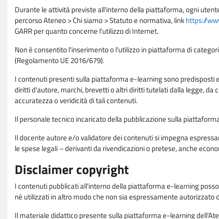
Durante le attività previste all'interno della piattaforma, ogni utent
percorso Ateneo > Chi siamo > Statuto e normativa, link
https://ww
GARR per quanto concerne l'utilizzo di Internet.
Non è consentito l'inserimento o l'utilizzo in piattaforma di categori
(Regolamento UE 2016/679).
I contenuti presenti sulla piattaforma e-learning sono predisposti e va
diritti d'autore, marchi, brevetti o altri diritti tutelati dalla legge, 
accuratezza o veridicità di tali contenuti.
Il personale tecnico incaricato della pubblicazione sulla piattafo
Il docente autore e/o validatore dei contenuti si impegna espressam
le spese legali – derivanti da rivendicazioni o pretese, anche econo
Disclaimer copyright
I contenuti pubblicati all'interno della piattaforma e-learning poss
né utilizzati in altro modo che non sia espressamente autorizzato dall
Il materiale didattico presente sulla piattaforma e-learning dell'Aten