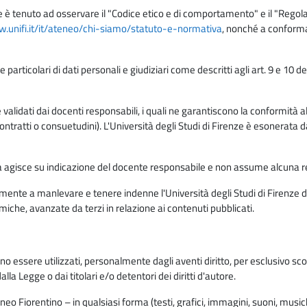
e è tenuto ad osservare il "Codice etico e di comportamento" e il "Regolame
w.unifi.it/it/ateneo/chi-siamo/statuto-e-normativa
, nonché a conforma
e particolari di dati personali e giudiziari come descritti agli art. 9 e 1
lidati dai docenti responsabili, i quali ne garantiscono la conformità alle 
da contratti o consuetudini). L'Università degli Studi di Firenze è esonerata 
rma agisce su indicazione del docente responsabile e non assume alcuna r
ente a manlevare e tenere indenne l'Università degli Studi di Firenze da
miche, avanzate da terzi in relazione ai contenuti pubblicati.
ono essere utilizzati, personalmente dagli aventi diritto, per esclusivo s
a Legge o dai titolari e/o detentori dei diritti d'autore.
eo Fiorentino – in qualsiasi forma (testi, grafici, immagini, suoni, musiche