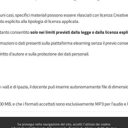
 alcuni casi, specifici materiali possono essere rilasciati con licenza Cre
 esplicito alla tipologia di licenza applicata.
ertanto consentito
solo nei limiti previsti dalla legge o dalla licenza esp
mazioni o dati presenti sulla piattaforma elearning senza il previo consenso s
ritto d'autore e sulla protezione dei dati personali.
-val) e di Ipazia, il docente può inserire autonomamente file di dimension
00 MB, e che i formati accettati sono esclusivamente MP3 per l'audio e M
Se prosegui nella navigazione del sito, accetti l'utilizzo dei cookie: