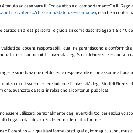
e è tenuto ad osservare il "Codice etico e di comportamento" e il "Regolame
w.unifi.it/it/ateneo/chi-siamo/statuto-e-normativa
, nonché a conforma
e particolari di dati personali e giudiziari come descritti agli art. 9 e 1
lidati dai docenti responsabili, i quali ne garantiscono la conformità alle 
da contratti o consuetudini). L'Università degli Studi di Firenze è esonerata 
rma agisce su indicazione del docente responsabile e non assume alcuna r
ente a manlevare e tenere indenne l'Università degli Studi di Firenze da
miche, avanzate da terzi in relazione ai contenuti pubblicati.
ono essere utilizzati, personalmente dagli aventi diritto, per esclusivo s
a Legge o dai titolari e/o detentori dei diritti d'autore.
eo Fiorentino – in qualsiasi forma (testi, grafici, immagini, suoni, musiche