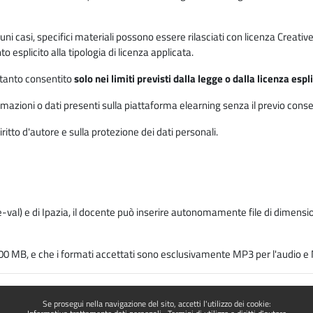
 alcuni casi, specifici materiali possono essere rilasciati con licenza Cre
 esplicito alla tipologia di licenza applicata.
ertanto consentito
solo nei limiti previsti dalla legge o dalla licenza esp
mazioni o dati presenti sulla piattaforma elearning senza il previo consenso s
ritto d'autore e sulla protezione dei dati personali.
-val) e di Ipazia, il docente può inserire autonomamente file di dimension
00 MB, e che i formati accettati sono esclusivamente MP3 per l'audio e M
Se prosegui nella navigazione del sito, accetti l'utilizzo dei cookie: