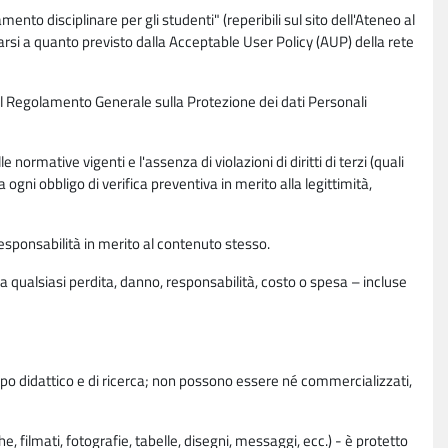
nto disciplinare per gli studenti" (reperibili sul sito dell'Ateneo al
rsi a quanto previsto dalla Acceptable User Policy (AUP) della rete
0 del Regolamento Generale sulla Protezione dei dati Personali
normative vigenti e l'assenza di violazioni di diritti di terzi (quali
da ogni obbligo di verifica preventiva in merito alla legittimità,
esponsabilità in merito al contenuto stesso.
 qualsiasi perdita, danno, responsabilità, costo o spesa – incluse
copo didattico e di ricerca; non possono essere né commercializzati,
, filmati, fotografie, tabelle, disegni, messaggi, ecc.) - è protetto