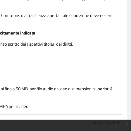
ative Commons o altra licenza aperta: tale condizione deve essere
licitamente indicata
.
critto dei rispettivi titolari dei diritti.
i fino a 50 MB, per file audio o video di dimensioni superiori è
P4 per il video.
Torna all'inizio
x