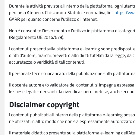
Durante le attività previste all'interno della piattaforma, ogni utent
percorso Ateneo > Chi siamo > Statuto e normativa, link
https://ww
GARR per quanto concerne l'utilizzo di Internet.
Non è consentito l'inserimento o l'utilizzo in piattaforma di categori
(Regolamento UE 2016/679).
I contenuti presenti sulla piattaforma e-learning sono predisposti e va
diritti d'autore, marchi, brevetti o altri diritti tutelati dalla legge, 
accuratezza o veridicità di tali contenuti.
Il personale tecnico incaricato della pubblicazione sulla piattafo
Il docente autore e/o validatore dei contenuti si impegna espressam
le spese legali – derivanti da rivendicazioni o pretese, anche econo
Disclaimer copyright
I contenuti pubblicati all'interno della piattaforma e-learning poss
né utilizzati in altro modo che non sia espressamente autorizzato dall
Il materiale didattico presente sulla piattaforma e-learning dell'Aten