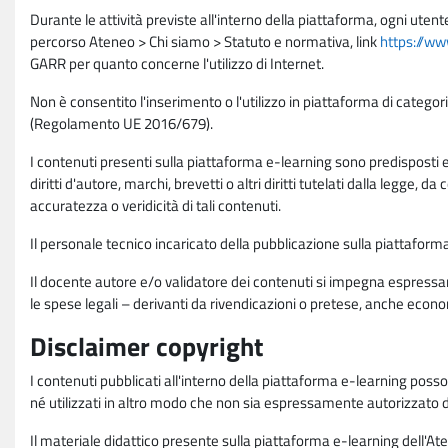
Durante le attività previste all'interno della piattaforma, ogni utent
percorso Ateneo > Chi siamo > Statuto e normativa, link
https://ww
GARR per quanto concerne l'utilizzo di Internet.
Non è consentito l'inserimento o l'utilizzo in piattaforma di categori
(Regolamento UE 2016/679).
I contenuti presenti sulla piattaforma e-learning sono predisposti e va
diritti d'autore, marchi, brevetti o altri diritti tutelati dalla legge, 
accuratezza o veridicità di tali contenuti.
Il personale tecnico incaricato della pubblicazione sulla piattafo
Il docente autore e/o validatore dei contenuti si impegna espressam
le spese legali – derivanti da rivendicazioni o pretese, anche econo
Disclaimer copyright
I contenuti pubblicati all'interno della piattaforma e-learning poss
né utilizzati in altro modo che non sia espressamente autorizzato dall
Il materiale didattico presente sulla piattaforma e-learning dell'Aten