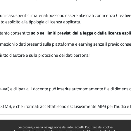
 alcuni casi, specifici materiali possono essere rilasciati con licenza Cre
 esplicito alla tipologia di licenza applicata.
ertanto consentito
solo nei limiti previsti dalla legge o dalla licenza esp
mazioni o dati presenti sulla piattaforma elearning senza il previo consenso s
ritto d'autore e sulla protezione dei dati personali.
-val) e di Ipazia, il docente può inserire autonomamente file di dimension
00 MB, e che i formati accettati sono esclusivamente MP3 per l'audio e M
Se prosegui nella navigazione del sito, accetti l'utilizzo dei cookie: