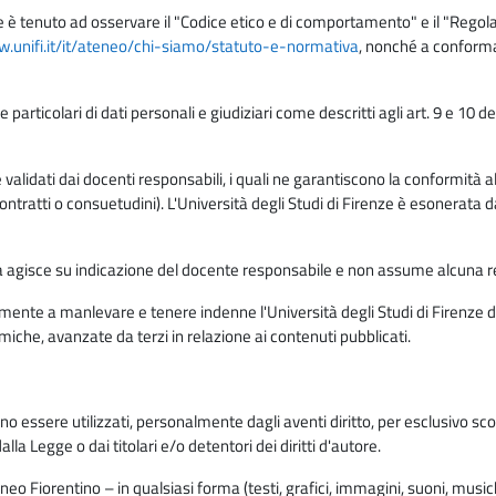
e è tenuto ad osservare il "Codice etico e di comportamento" e il "Regolame
w.unifi.it/it/ateneo/chi-siamo/statuto-e-normativa
, nonché a conforma
e particolari di dati personali e giudiziari come descritti agli art. 9 e 1
lidati dai docenti responsabili, i quali ne garantiscono la conformità alle 
da contratti o consuetudini). L'Università degli Studi di Firenze è esonerata 
rma agisce su indicazione del docente responsabile e non assume alcuna r
ente a manlevare e tenere indenne l'Università degli Studi di Firenze da
miche, avanzate da terzi in relazione ai contenuti pubblicati.
ono essere utilizzati, personalmente dagli aventi diritto, per esclusivo s
a Legge o dai titolari e/o detentori dei diritti d'autore.
eo Fiorentino – in qualsiasi forma (testi, grafici, immagini, suoni, musiche