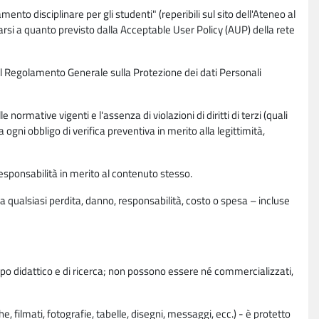
nto disciplinare per gli studenti" (reperibili sul sito dell'Ateneo al
rsi a quanto previsto dalla Acceptable User Policy (AUP) della rete
0 del Regolamento Generale sulla Protezione dei dati Personali
normative vigenti e l'assenza di violazioni di diritti di terzi (quali
da ogni obbligo di verifica preventiva in merito alla legittimità,
esponsabilità in merito al contenuto stesso.
 qualsiasi perdita, danno, responsabilità, costo o spesa – incluse
copo didattico e di ricerca; non possono essere né commercializzati,
, filmati, fotografie, tabelle, disegni, messaggi, ecc.) - è protetto