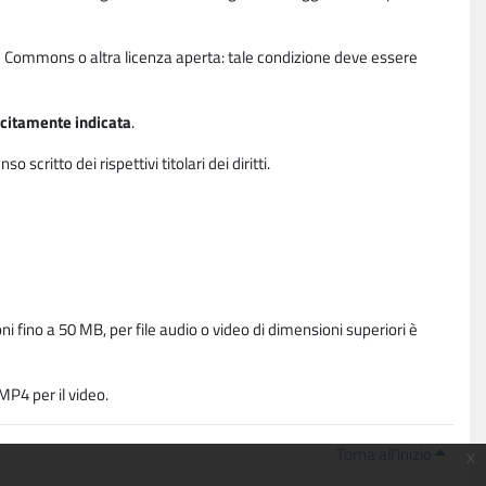
ative Commons o altra licenza aperta: tale condizione deve essere
licitamente indicata
.
critto dei rispettivi titolari dei diritti.
i fino a 50 MB, per file audio o video di dimensioni superiori è
P4 per il video.
Torna all'inizio
x