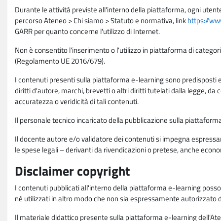
Durante le attività previste all'interno della piattaforma, ogni utent
percorso Ateneo > Chi siamo > Statuto e normativa, link
https://ww
GARR per quanto concerne l'utilizzo di Internet.
Non è consentito l'inserimento o l'utilizzo in piattaforma di categori
(Regolamento UE 2016/679).
I contenuti presenti sulla piattaforma e-learning sono predisposti e va
diritti d'autore, marchi, brevetti o altri diritti tutelati dalla legge, 
accuratezza o veridicità di tali contenuti.
Il personale tecnico incaricato della pubblicazione sulla piattafo
Il docente autore e/o validatore dei contenuti si impegna espressam
le spese legali – derivanti da rivendicazioni o pretese, anche econo
Disclaimer copyright
I contenuti pubblicati all'interno della piattaforma e-learning poss
né utilizzati in altro modo che non sia espressamente autorizzato dall
Il materiale didattico presente sulla piattaforma e-learning dell'Aten