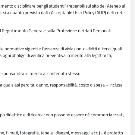
nto disciplinare per gli studenti" (reperibili sul sito dell'Ateneo al
rsi a quanto previsto dalla Acceptable User Policy (AUP) della rete
0 del Regolamento Generale sulla Protezione dei dati Personali
normative vigenti e l'assenza di violazioni di diritti di terzi (quali
da ogni obbligo di verifica preventiva in merito alla legittimità,
esponsabilità in merito al contenuto stesso.
 qualsiasi perdita, danno, responsabilità, costo o spesa – incluse
copo didattico e di ricerca; non possono essere né commercializzati,
, filmati, fotografie, tabelle, disegni, messaggi, ecc.) - è protetto