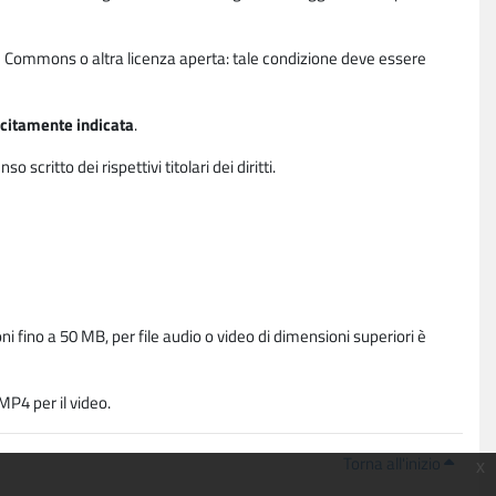
ative Commons o altra licenza aperta: tale condizione deve essere
licitamente indicata
.
critto dei rispettivi titolari dei diritti.
i fino a 50 MB, per file audio o video di dimensioni superiori è
P4 per il video.
Torna all'inizio
x