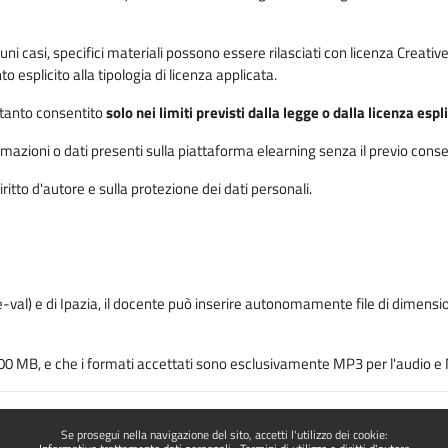
 alcuni casi, specifici materiali possono essere rilasciati con licenza Cre
 esplicito alla tipologia di licenza applicata.
ertanto consentito
solo nei limiti previsti dalla legge o dalla licenza esp
mazioni o dati presenti sulla piattaforma elearning senza il previo consenso s
ritto d'autore e sulla protezione dei dati personali.
-val) e di Ipazia, il docente può inserire autonomamente file di dimension
00 MB, e che i formati accettati sono esclusivamente MP3 per l'audio e M
Se prosegui nella navigazione del sito, accetti l'utilizzo dei cookie: