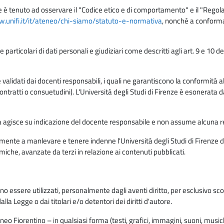
e è tenuto ad osservare il "Codice etico e di comportamento" e il "Regolame
w.unifi.it/it/ateneo/chi-siamo/statuto-e-normativa
, nonché a conforma
e particolari di dati personali e giudiziari come descritti agli art. 9 e 1
lidati dai docenti responsabili, i quali ne garantiscono la conformità alle 
da contratti o consuetudini). L'Università degli Studi di Firenze è esonerata 
rma agisce su indicazione del docente responsabile e non assume alcuna r
ente a manlevare e tenere indenne l'Università degli Studi di Firenze da
miche, avanzate da terzi in relazione ai contenuti pubblicati.
ono essere utilizzati, personalmente dagli aventi diritto, per esclusivo s
a Legge o dai titolari e/o detentori dei diritti d'autore.
eo Fiorentino – in qualsiasi forma (testi, grafici, immagini, suoni, musiche