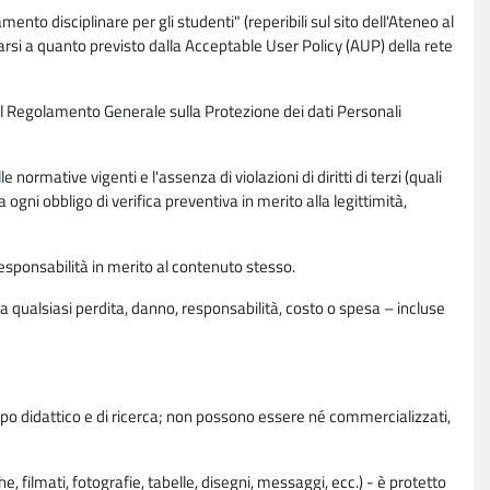
nto disciplinare per gli studenti" (reperibili sul sito dell'Ateneo al
rsi a quanto previsto dalla Acceptable User Policy (AUP) della rete
0 del Regolamento Generale sulla Protezione dei dati Personali
normative vigenti e l'assenza di violazioni di diritti di terzi (quali
da ogni obbligo di verifica preventiva in merito alla legittimità,
esponsabilità in merito al contenuto stesso.
 qualsiasi perdita, danno, responsabilità, costo o spesa – incluse
copo didattico e di ricerca; non possono essere né commercializzati,
, filmati, fotografie, tabelle, disegni, messaggi, ecc.) - è protetto