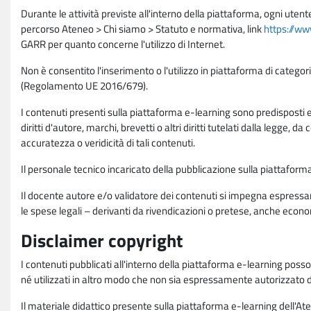
Durante le attività previste all'interno della piattaforma, ogni utent
percorso Ateneo > Chi siamo > Statuto e normativa, link
https://ww
GARR per quanto concerne l'utilizzo di Internet.
Non è consentito l'inserimento o l'utilizzo in piattaforma di categori
(Regolamento UE 2016/679).
I contenuti presenti sulla piattaforma e-learning sono predisposti e va
diritti d'autore, marchi, brevetti o altri diritti tutelati dalla legge, 
accuratezza o veridicità di tali contenuti.
Il personale tecnico incaricato della pubblicazione sulla piattafo
Il docente autore e/o validatore dei contenuti si impegna espressam
le spese legali – derivanti da rivendicazioni o pretese, anche econo
Disclaimer copyright
I contenuti pubblicati all'interno della piattaforma e-learning poss
né utilizzati in altro modo che non sia espressamente autorizzato dall
Il materiale didattico presente sulla piattaforma e-learning dell'Aten