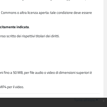
ative Commons o altra licenza aperta: tale condizione deve essere
licitamente indicata
.
critto dei rispettivi titolari dei diritti.
i fino a 50 MB, per file audio o video di dimensioni superiori è
P4 per il video.
Torna all'inizio
x