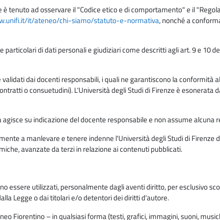
e è tenuto ad osservare il "Codice etico e di comportamento" e il "Regolame
w.unifi.it/it/ateneo/chi-siamo/statuto-e-normativa
, nonché a conforma
e particolari di dati personali e giudiziari come descritti agli art. 9 e 1
lidati dai docenti responsabili, i quali ne garantiscono la conformità alle 
da contratti o consuetudini). L'Università degli Studi di Firenze è esonerata 
rma agisce su indicazione del docente responsabile e non assume alcuna r
ente a manlevare e tenere indenne l'Università degli Studi di Firenze da
miche, avanzate da terzi in relazione ai contenuti pubblicati.
ono essere utilizzati, personalmente dagli aventi diritto, per esclusivo s
a Legge o dai titolari e/o detentori dei diritti d'autore.
eo Fiorentino – in qualsiasi forma (testi, grafici, immagini, suoni, musiche