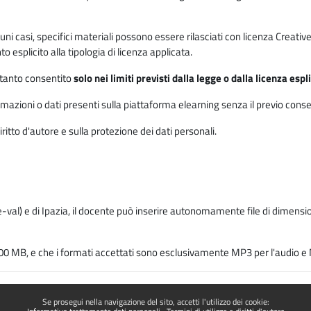
 alcuni casi, specifici materiali possono essere rilasciati con licenza Cre
 esplicito alla tipologia di licenza applicata.
ertanto consentito
solo nei limiti previsti dalla legge o dalla licenza esp
mazioni o dati presenti sulla piattaforma elearning senza il previo consenso s
ritto d'autore e sulla protezione dei dati personali.
-val) e di Ipazia, il docente può inserire autonomamente file di dimension
00 MB, e che i formati accettati sono esclusivamente MP3 per l'audio e M
Se prosegui nella navigazione del sito, accetti l'utilizzo dei cookie: