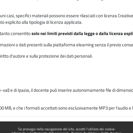
 alcuni casi, specifici materiali possono essere rilasciati con licenza Cre
 esplicito alla tipologia di licenza applicata.
ertanto consentito
solo nei limiti previsti dalla legge o dalla licenza esp
mazioni o dati presenti sulla piattaforma elearning senza il previo consenso s
ritto d'autore e sulla protezione dei dati personali.
-val) e di Ipazia, il docente può inserire autonomamente file di dimension
00 MB, e che i formati accettati sono esclusivamente MP3 per l'audio e M
Se prosegui nella navigazione del sito, accetti l'utilizzo dei cookie: