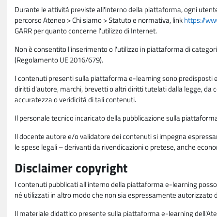
Durante le attività previste all'interno della piattaforma, ogni utent
percorso Ateneo > Chi siamo > Statuto e normativa, link
https://ww
GARR per quanto concerne l'utilizzo di Internet.
Non è consentito l'inserimento o l'utilizzo in piattaforma di categori
(Regolamento UE 2016/679).
I contenuti presenti sulla piattaforma e-learning sono predisposti e va
diritti d'autore, marchi, brevetti o altri diritti tutelati dalla legge, 
accuratezza o veridicità di tali contenuti.
Il personale tecnico incaricato della pubblicazione sulla piattafo
Il docente autore e/o validatore dei contenuti si impegna espressam
le spese legali – derivanti da rivendicazioni o pretese, anche econo
Disclaimer copyright
I contenuti pubblicati all'interno della piattaforma e-learning poss
né utilizzati in altro modo che non sia espressamente autorizzato dall
Il materiale didattico presente sulla piattaforma e-learning dell'Aten