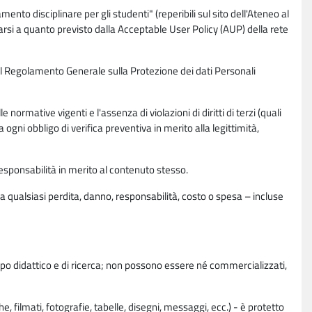
nto disciplinare per gli studenti" (reperibili sul sito dell'Ateneo al
rsi a quanto previsto dalla Acceptable User Policy (AUP) della rete
0 del Regolamento Generale sulla Protezione dei dati Personali
normative vigenti e l'assenza di violazioni di diritti di terzi (quali
da ogni obbligo di verifica preventiva in merito alla legittimità,
esponsabilità in merito al contenuto stesso.
 qualsiasi perdita, danno, responsabilità, costo o spesa – incluse
copo didattico e di ricerca; non possono essere né commercializzati,
, filmati, fotografie, tabelle, disegni, messaggi, ecc.) - è protetto