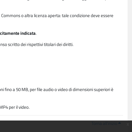
ative Commons o altra licenza aperta: tale condizione deve essere
licitamente indicata
.
critto dei rispettivi titolari dei diritti.
i fino a 50 MB, per file audio o video di dimensioni superiori è
P4 per il video.
Torna all'inizio
x