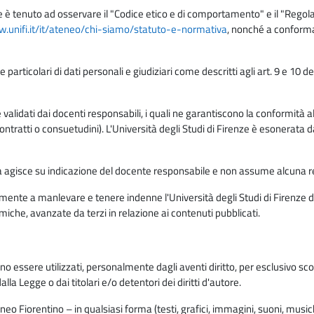
e è tenuto ad osservare il "Codice etico e di comportamento" e il "Regolame
w.unifi.it/it/ateneo/chi-siamo/statuto-e-normativa
, nonché a conforma
e particolari di dati personali e giudiziari come descritti agli art. 9 e 1
lidati dai docenti responsabili, i quali ne garantiscono la conformità alle 
da contratti o consuetudini). L'Università degli Studi di Firenze è esonerata 
rma agisce su indicazione del docente responsabile e non assume alcuna r
ente a manlevare e tenere indenne l'Università degli Studi di Firenze da
miche, avanzate da terzi in relazione ai contenuti pubblicati.
ono essere utilizzati, personalmente dagli aventi diritto, per esclusivo s
a Legge o dai titolari e/o detentori dei diritti d'autore.
eo Fiorentino – in qualsiasi forma (testi, grafici, immagini, suoni, musiche