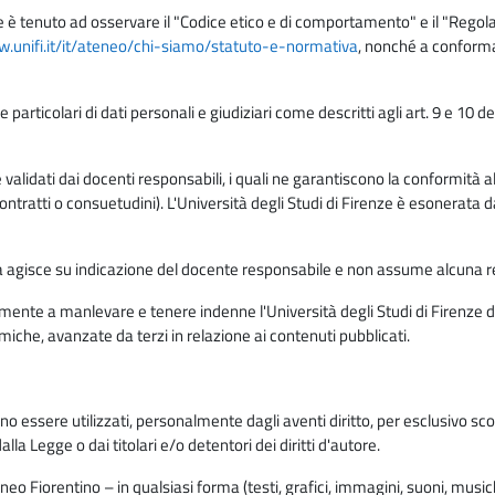
e è tenuto ad osservare il "Codice etico e di comportamento" e il "Regolame
w.unifi.it/it/ateneo/chi-siamo/statuto-e-normativa
, nonché a conforma
e particolari di dati personali e giudiziari come descritti agli art. 9 e 1
lidati dai docenti responsabili, i quali ne garantiscono la conformità alle 
da contratti o consuetudini). L'Università degli Studi di Firenze è esonerata 
rma agisce su indicazione del docente responsabile e non assume alcuna r
ente a manlevare e tenere indenne l'Università degli Studi di Firenze da
miche, avanzate da terzi in relazione ai contenuti pubblicati.
ono essere utilizzati, personalmente dagli aventi diritto, per esclusivo s
a Legge o dai titolari e/o detentori dei diritti d'autore.
eo Fiorentino – in qualsiasi forma (testi, grafici, immagini, suoni, musiche