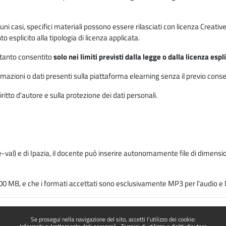
 alcuni casi, specifici materiali possono essere rilasciati con licenza Cre
 esplicito alla tipologia di licenza applicata.
ertanto consentito
solo nei limiti previsti dalla legge o dalla licenza esp
mazioni o dati presenti sulla piattaforma elearning senza il previo consenso s
ritto d'autore e sulla protezione dei dati personali.
-val) e di Ipazia, il docente può inserire autonomamente file di dimension
00 MB, e che i formati accettati sono esclusivamente MP3 per l'audio e M
Se prosegui nella navigazione del sito, accetti l'utilizzo dei cookie: