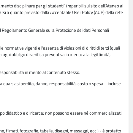
nto disciplinare per gli studenti" (reperibili sul sito dell'Ateneo al
rsi a quanto previsto dalla Acceptable User Policy (AUP) della rete
0 del Regolamento Generale sulla Protezione dei dati Personali
normative vigenti e l'assenza di violazioni di diritti di terzi (quali
da ogni obbligo di verifica preventiva in merito alla legittimità,
esponsabilità in merito al contenuto stesso.
 qualsiasi perdita, danno, responsabilità, costo o spesa – incluse
copo didattico e di ricerca; non possono essere né commercializzati,
, filmati, fotografie, tabelle, disegni, messaggi, ecc.) - è protetto