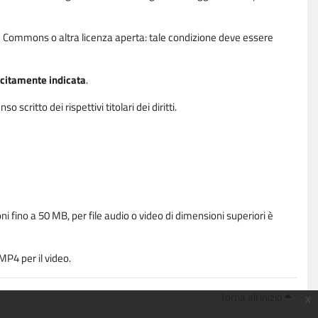
ative Commons o altra licenza aperta: tale condizione deve essere
licitamente indicata
.
critto dei rispettivi titolari dei diritti.
i fino a 50 MB, per file audio o video di dimensioni superiori è
P4 per il video.
Torna all'inizio
x