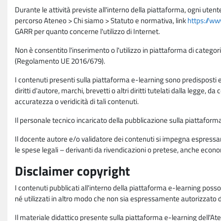
Durante le attività previste all'interno della piattaforma, ogni utent
percorso Ateneo > Chi siamo > Statuto e normativa, link
https://ww
GARR per quanto concerne l'utilizzo di Internet.
Non è consentito l'inserimento o l'utilizzo in piattaforma di categori
(Regolamento UE 2016/679).
I contenuti presenti sulla piattaforma e-learning sono predisposti e va
diritti d'autore, marchi, brevetti o altri diritti tutelati dalla legge, 
accuratezza o veridicità di tali contenuti.
Il personale tecnico incaricato della pubblicazione sulla piattafo
Il docente autore e/o validatore dei contenuti si impegna espressam
le spese legali – derivanti da rivendicazioni o pretese, anche econo
Disclaimer copyright
I contenuti pubblicati all'interno della piattaforma e-learning poss
né utilizzati in altro modo che non sia espressamente autorizzato dall
Il materiale didattico presente sulla piattaforma e-learning dell'Aten