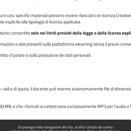
 alcuni casi, specifici materiali possono essere rilasciati con licenza Cre
 esplicito alla tipologia di licenza applicata.
ertanto consentito
solo nei limiti previsti dalla legge o dalla licenza esp
mazioni o dati presenti sulla piattaforma elearning senza il previo consenso s
ritto d'autore e sulla protezione dei dati personali.
-val) e di Ipazia, il docente può inserire autonomamente file di dimension
00 MB, e che i formati accettati sono esclusivamente MP3 per l'audio e M
Se prosegui nella navigazione del sito, accetti l'utilizzo dei cookie: