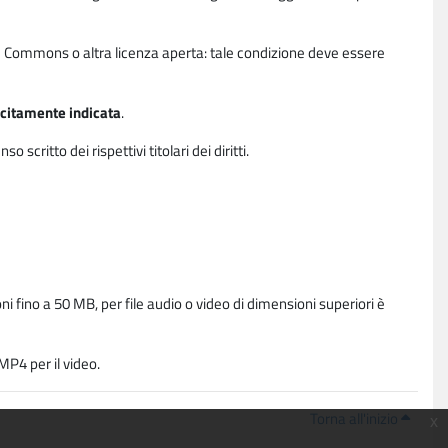
ative Commons o altra licenza aperta: tale condizione deve essere
licitamente indicata
.
critto dei rispettivi titolari dei diritti.
i fino a 50 MB, per file audio o video di dimensioni superiori è
P4 per il video.
Torna all'inizio
x