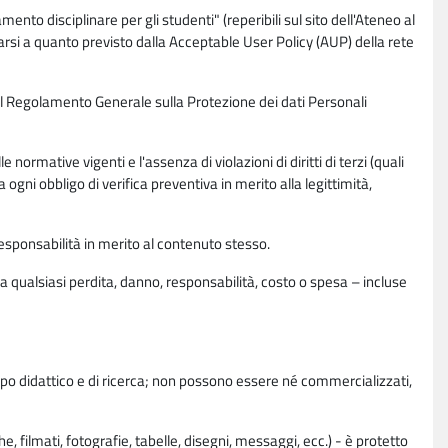
nto disciplinare per gli studenti" (reperibili sul sito dell'Ateneo al
rsi a quanto previsto dalla Acceptable User Policy (AUP) della rete
0 del Regolamento Generale sulla Protezione dei dati Personali
normative vigenti e l'assenza di violazioni di diritti di terzi (quali
da ogni obbligo di verifica preventiva in merito alla legittimità,
esponsabilità in merito al contenuto stesso.
 qualsiasi perdita, danno, responsabilità, costo o spesa – incluse
copo didattico e di ricerca; non possono essere né commercializzati,
, filmati, fotografie, tabelle, disegni, messaggi, ecc.) - è protetto