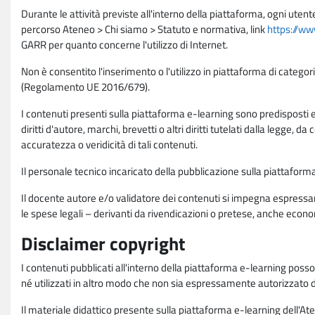
Durante le attività previste all'interno della piattaforma, ogni utent
percorso Ateneo > Chi siamo > Statuto e normativa, link
https://ww
GARR per quanto concerne l'utilizzo di Internet.
Non è consentito l'inserimento o l'utilizzo in piattaforma di categori
(Regolamento UE 2016/679).
I contenuti presenti sulla piattaforma e-learning sono predisposti e va
diritti d'autore, marchi, brevetti o altri diritti tutelati dalla legge, 
accuratezza o veridicità di tali contenuti.
Il personale tecnico incaricato della pubblicazione sulla piattafo
Il docente autore e/o validatore dei contenuti si impegna espressam
le spese legali – derivanti da rivendicazioni o pretese, anche econo
Disclaimer copyright
I contenuti pubblicati all'interno della piattaforma e-learning poss
né utilizzati in altro modo che non sia espressamente autorizzato dall
Il materiale didattico presente sulla piattaforma e-learning dell'Aten