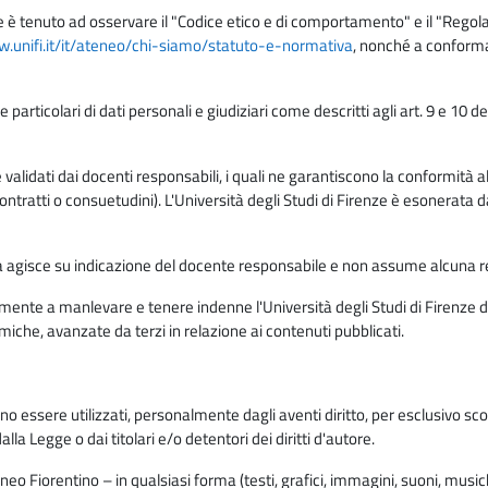
e è tenuto ad osservare il "Codice etico e di comportamento" e il "Regolame
w.unifi.it/it/ateneo/chi-siamo/statuto-e-normativa
, nonché a conforma
e particolari di dati personali e giudiziari come descritti agli art. 9 e 1
lidati dai docenti responsabili, i quali ne garantiscono la conformità alle 
da contratti o consuetudini). L'Università degli Studi di Firenze è esonerata 
rma agisce su indicazione del docente responsabile e non assume alcuna r
ente a manlevare e tenere indenne l'Università degli Studi di Firenze da
miche, avanzate da terzi in relazione ai contenuti pubblicati.
ono essere utilizzati, personalmente dagli aventi diritto, per esclusivo s
a Legge o dai titolari e/o detentori dei diritti d'autore.
eo Fiorentino – in qualsiasi forma (testi, grafici, immagini, suoni, musiche