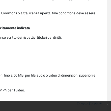
ative Commons o altra licenza aperta: tale condizione deve essere
licitamente indicata
.
critto dei rispettivi titolari dei diritti.
i fino a 50 MB, per file audio o video di dimensioni superiori è
P4 per il video.
Torna all'inizio
x