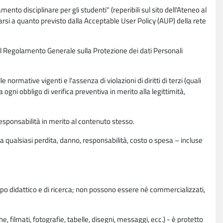
nto disciplinare per gli studenti" (reperibili sul sito dell'Ateneo al
rsi a quanto previsto dalla Acceptable User Policy (AUP) della rete
0 del Regolamento Generale sulla Protezione dei dati Personali
normative vigenti e l'assenza di violazioni di diritti di terzi (quali
da ogni obbligo di verifica preventiva in merito alla legittimità,
esponsabilità in merito al contenuto stesso.
 qualsiasi perdita, danno, responsabilità, costo o spesa – incluse
copo didattico e di ricerca; non possono essere né commercializzati,
, filmati, fotografie, tabelle, disegni, messaggi, ecc.) - è protetto