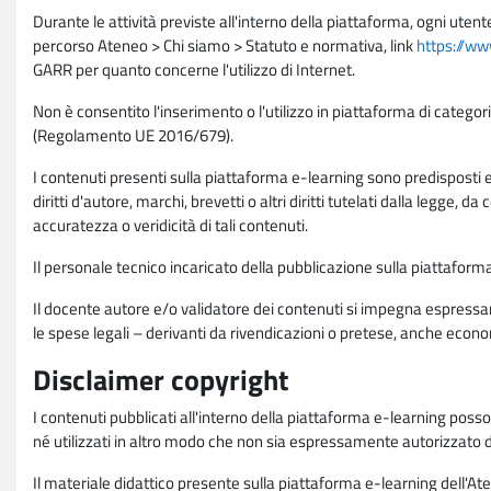
Durante le attività previste all'interno della piattaforma, ogni utent
percorso Ateneo > Chi siamo > Statuto e normativa, link
https://ww
GARR per quanto concerne l'utilizzo di Internet.
Non è consentito l'inserimento o l'utilizzo in piattaforma di categori
(Regolamento UE 2016/679).
I contenuti presenti sulla piattaforma e-learning sono predisposti e va
diritti d'autore, marchi, brevetti o altri diritti tutelati dalla legge, 
accuratezza o veridicità di tali contenuti.
Il personale tecnico incaricato della pubblicazione sulla piattafo
Il docente autore e/o validatore dei contenuti si impegna espressam
le spese legali – derivanti da rivendicazioni o pretese, anche econo
Disclaimer copyright
I contenuti pubblicati all'interno della piattaforma e-learning poss
né utilizzati in altro modo che non sia espressamente autorizzato dall
Il materiale didattico presente sulla piattaforma e-learning dell'Aten