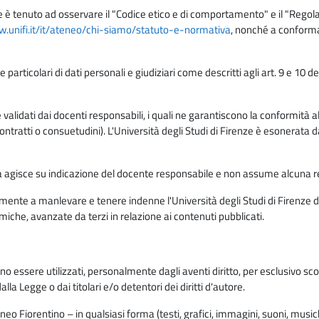
e è tenuto ad osservare il "Codice etico e di comportamento" e il "Regolame
w.unifi.it/it/ateneo/chi-siamo/statuto-e-normativa
, nonché a conforma
e particolari di dati personali e giudiziari come descritti agli art. 9 e 1
lidati dai docenti responsabili, i quali ne garantiscono la conformità alle 
da contratti o consuetudini). L'Università degli Studi di Firenze è esonerata 
rma agisce su indicazione del docente responsabile e non assume alcuna r
ente a manlevare e tenere indenne l'Università degli Studi di Firenze da
miche, avanzate da terzi in relazione ai contenuti pubblicati.
ono essere utilizzati, personalmente dagli aventi diritto, per esclusivo s
a Legge o dai titolari e/o detentori dei diritti d'autore.
eo Fiorentino – in qualsiasi forma (testi, grafici, immagini, suoni, musiche