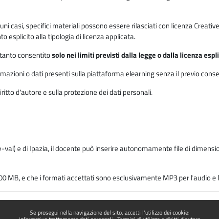
 alcuni casi, specifici materiali possono essere rilasciati con licenza Cre
 esplicito alla tipologia di licenza applicata.
ertanto consentito
solo nei limiti previsti dalla legge o dalla licenza esp
mazioni o dati presenti sulla piattaforma elearning senza il previo consenso s
ritto d'autore e sulla protezione dei dati personali.
-val) e di Ipazia, il docente può inserire autonomamente file di dimension
00 MB, e che i formati accettati sono esclusivamente MP3 per l'audio e M
Se prosegui nella navigazione del sito, accetti l'utilizzo dei cookie: