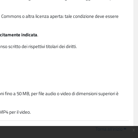
ative Commons o altra licenza aperta: tale condizione deve essere
licitamente indicata
.
critto dei rispettivi titolari dei diritti.
i fino a 50 MB, per file audio o video di dimensioni superiori è
P4 per il video.
Torna all'inizio
x