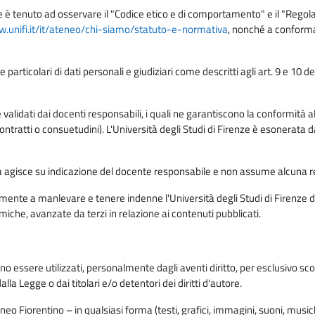
e è tenuto ad osservare il "Codice etico e di comportamento" e il "Regolame
w.unifi.it/it/ateneo/chi-siamo/statuto-e-normativa
, nonché a conforma
e particolari di dati personali e giudiziari come descritti agli art. 9 e 1
lidati dai docenti responsabili, i quali ne garantiscono la conformità alle 
da contratti o consuetudini). L'Università degli Studi di Firenze è esonerata 
rma agisce su indicazione del docente responsabile e non assume alcuna r
ente a manlevare e tenere indenne l'Università degli Studi di Firenze da
miche, avanzate da terzi in relazione ai contenuti pubblicati.
ono essere utilizzati, personalmente dagli aventi diritto, per esclusivo s
a Legge o dai titolari e/o detentori dei diritti d'autore.
eo Fiorentino – in qualsiasi forma (testi, grafici, immagini, suoni, musiche