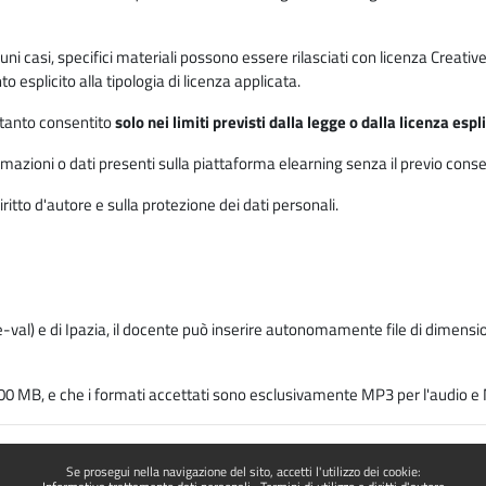
 alcuni casi, specifici materiali possono essere rilasciati con licenza Cre
 esplicito alla tipologia di licenza applicata.
ertanto consentito
solo nei limiti previsti dalla legge o dalla licenza esp
mazioni o dati presenti sulla piattaforma elearning senza il previo consenso s
ritto d'autore e sulla protezione dei dati personali.
-val) e di Ipazia, il docente può inserire autonomamente file di dimension
00 MB, e che i formati accettati sono esclusivamente MP3 per l'audio e M
Se prosegui nella navigazione del sito, accetti l'utilizzo dei cookie: