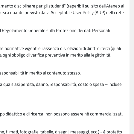
nto disciplinare per gli studenti" (reperibili sul sito dell'Ateneo al
rsi a quanto previsto dalla Acceptable User Policy (AUP) della rete
0 del Regolamento Generale sulla Protezione dei dati Personali
normative vigenti e l'assenza di violazioni di diritti di terzi (quali
da ogni obbligo di verifica preventiva in merito alla legittimità,
esponsabilità in merito al contenuto stesso.
 qualsiasi perdita, danno, responsabilità, costo o spesa – incluse
copo didattico e di ricerca; non possono essere né commercializzati,
, filmati, fotografie, tabelle, disegni, messaggi, ecc.) - è protetto