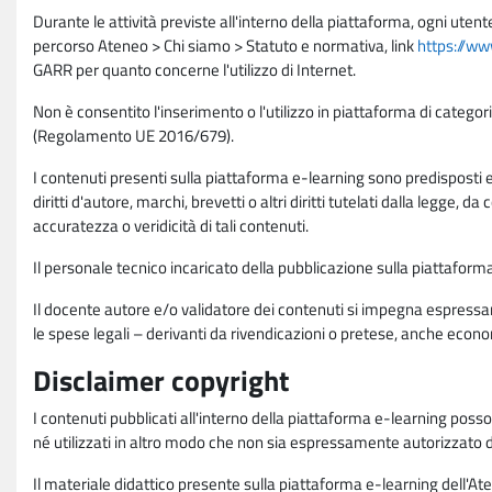
Durante le attività previste all'interno della piattaforma, ogni utent
percorso Ateneo > Chi siamo > Statuto e normativa, link
https://ww
GARR per quanto concerne l'utilizzo di Internet.
Non è consentito l'inserimento o l'utilizzo in piattaforma di categori
(Regolamento UE 2016/679).
I contenuti presenti sulla piattaforma e-learning sono predisposti e va
diritti d'autore, marchi, brevetti o altri diritti tutelati dalla legge, 
accuratezza o veridicità di tali contenuti.
Il personale tecnico incaricato della pubblicazione sulla piattafo
Il docente autore e/o validatore dei contenuti si impegna espressam
le spese legali – derivanti da rivendicazioni o pretese, anche econo
Disclaimer copyright
I contenuti pubblicati all'interno della piattaforma e-learning poss
né utilizzati in altro modo che non sia espressamente autorizzato dall
Il materiale didattico presente sulla piattaforma e-learning dell'Aten