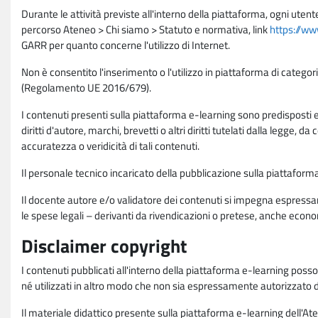
Durante le attività previste all'interno della piattaforma, ogni utent
percorso Ateneo > Chi siamo > Statuto e normativa, link
https://ww
GARR per quanto concerne l'utilizzo di Internet.
Non è consentito l'inserimento o l'utilizzo in piattaforma di categori
(Regolamento UE 2016/679).
I contenuti presenti sulla piattaforma e-learning sono predisposti e va
diritti d'autore, marchi, brevetti o altri diritti tutelati dalla legge, 
accuratezza o veridicità di tali contenuti.
Il personale tecnico incaricato della pubblicazione sulla piattafo
Il docente autore e/o validatore dei contenuti si impegna espressam
le spese legali – derivanti da rivendicazioni o pretese, anche econo
Disclaimer copyright
I contenuti pubblicati all'interno della piattaforma e-learning poss
né utilizzati in altro modo che non sia espressamente autorizzato dall
Il materiale didattico presente sulla piattaforma e-learning dell'Aten