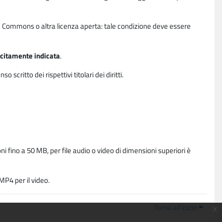
ative Commons o altra licenza aperta: tale condizione deve essere
licitamente indicata
.
critto dei rispettivi titolari dei diritti.
i fino a 50 MB, per file audio o video di dimensioni superiori è
P4 per il video.
Torna all'inizio
x