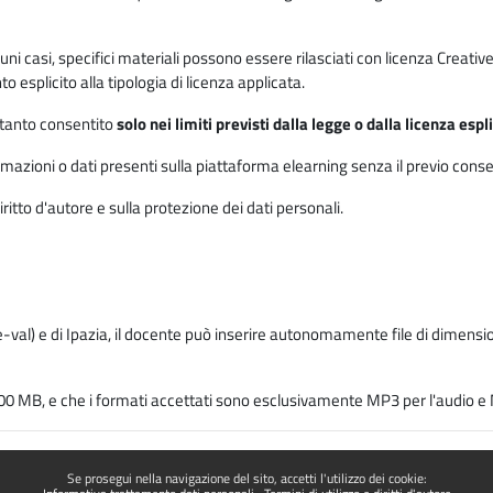
 alcuni casi, specifici materiali possono essere rilasciati con licenza Cre
 esplicito alla tipologia di licenza applicata.
ertanto consentito
solo nei limiti previsti dalla legge o dalla licenza esp
mazioni o dati presenti sulla piattaforma elearning senza il previo consenso s
ritto d'autore e sulla protezione dei dati personali.
-val) e di Ipazia, il docente può inserire autonomamente file di dimension
00 MB, e che i formati accettati sono esclusivamente MP3 per l'audio e M
Se prosegui nella navigazione del sito, accetti l'utilizzo dei cookie: