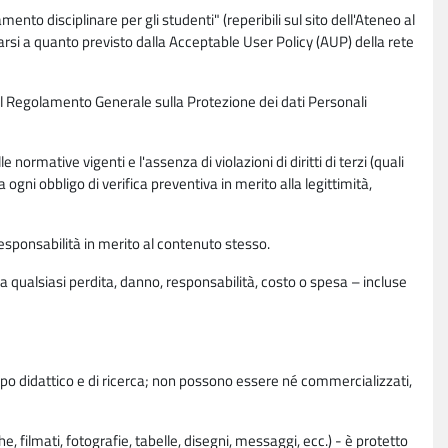
nto disciplinare per gli studenti" (reperibili sul sito dell'Ateneo al
rsi a quanto previsto dalla Acceptable User Policy (AUP) della rete
0 del Regolamento Generale sulla Protezione dei dati Personali
normative vigenti e l'assenza di violazioni di diritti di terzi (quali
da ogni obbligo di verifica preventiva in merito alla legittimità,
esponsabilità in merito al contenuto stesso.
 qualsiasi perdita, danno, responsabilità, costo o spesa – incluse
copo didattico e di ricerca; non possono essere né commercializzati,
, filmati, fotografie, tabelle, disegni, messaggi, ecc.) - è protetto