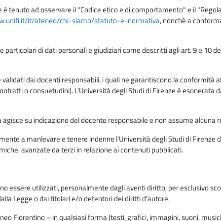
e è tenuto ad osservare il "Codice etico e di comportamento" e il "Regolame
w.unifi.it/it/ateneo/chi-siamo/statuto-e-normativa
, nonché a conforma
e particolari di dati personali e giudiziari come descritti agli art. 9 e 1
lidati dai docenti responsabili, i quali ne garantiscono la conformità alle 
da contratti o consuetudini). L'Università degli Studi di Firenze è esonerata 
rma agisce su indicazione del docente responsabile e non assume alcuna r
ente a manlevare e tenere indenne l'Università degli Studi di Firenze da
miche, avanzate da terzi in relazione ai contenuti pubblicati.
ono essere utilizzati, personalmente dagli aventi diritto, per esclusivo s
a Legge o dai titolari e/o detentori dei diritti d'autore.
eo Fiorentino – in qualsiasi forma (testi, grafici, immagini, suoni, musiche