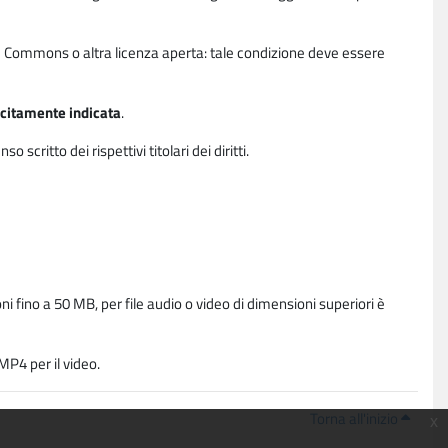
ative Commons o altra licenza aperta: tale condizione deve essere
licitamente indicata
.
critto dei rispettivi titolari dei diritti.
i fino a 50 MB, per file audio o video di dimensioni superiori è
P4 per il video.
Torna all'inizio
x