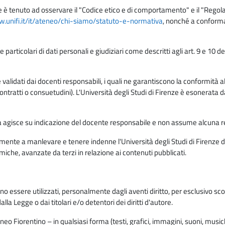
e è tenuto ad osservare il "Codice etico e di comportamento" e il "Regolame
w.unifi.it/it/ateneo/chi-siamo/statuto-e-normativa
, nonché a conforma
e particolari di dati personali e giudiziari come descritti agli art. 9 e 1
lidati dai docenti responsabili, i quali ne garantiscono la conformità alle 
da contratti o consuetudini). L'Università degli Studi di Firenze è esonerata 
rma agisce su indicazione del docente responsabile e non assume alcuna r
ente a manlevare e tenere indenne l'Università degli Studi di Firenze da
miche, avanzate da terzi in relazione ai contenuti pubblicati.
ono essere utilizzati, personalmente dagli aventi diritto, per esclusivo s
a Legge o dai titolari e/o detentori dei diritti d'autore.
eo Fiorentino – in qualsiasi forma (testi, grafici, immagini, suoni, musiche