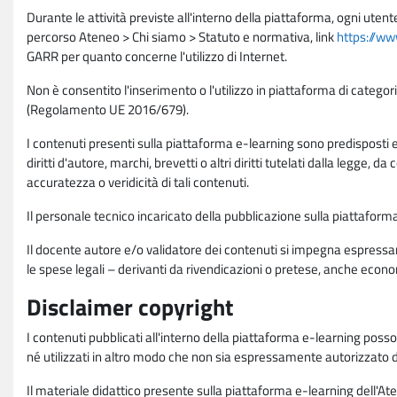
Durante le attività previste all'interno della piattaforma, ogni utent
percorso Ateneo > Chi siamo > Statuto e normativa, link
https://ww
GARR per quanto concerne l'utilizzo di Internet.
Non è consentito l'inserimento o l'utilizzo in piattaforma di categori
(Regolamento UE 2016/679).
I contenuti presenti sulla piattaforma e-learning sono predisposti e va
diritti d'autore, marchi, brevetti o altri diritti tutelati dalla legge, 
accuratezza o veridicità di tali contenuti.
Il personale tecnico incaricato della pubblicazione sulla piattafo
Il docente autore e/o validatore dei contenuti si impegna espressam
le spese legali – derivanti da rivendicazioni o pretese, anche econo
Disclaimer copyright
I contenuti pubblicati all'interno della piattaforma e-learning poss
né utilizzati in altro modo che non sia espressamente autorizzato dall
Il materiale didattico presente sulla piattaforma e-learning dell'Aten