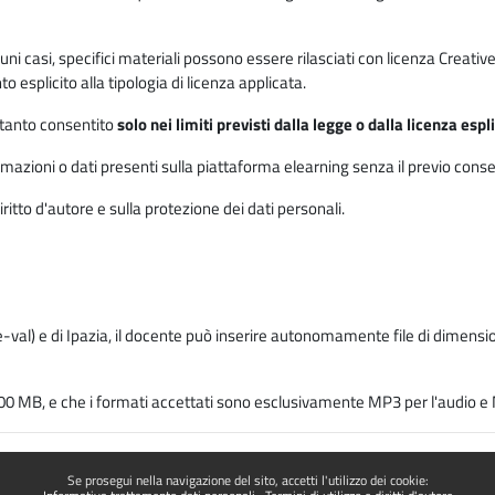
 alcuni casi, specifici materiali possono essere rilasciati con licenza Cre
 esplicito alla tipologia di licenza applicata.
ertanto consentito
solo nei limiti previsti dalla legge o dalla licenza esp
mazioni o dati presenti sulla piattaforma elearning senza il previo consenso s
ritto d'autore e sulla protezione dei dati personali.
-val) e di Ipazia, il docente può inserire autonomamente file di dimension
00 MB, e che i formati accettati sono esclusivamente MP3 per l'audio e M
Se prosegui nella navigazione del sito, accetti l'utilizzo dei cookie: