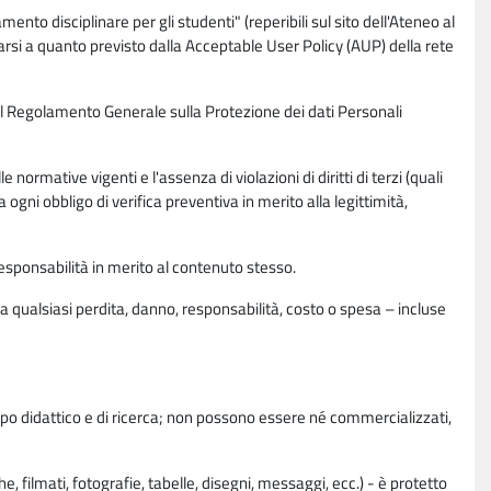
nto disciplinare per gli studenti" (reperibili sul sito dell'Ateneo al
rsi a quanto previsto dalla Acceptable User Policy (AUP) della rete
0 del Regolamento Generale sulla Protezione dei dati Personali
normative vigenti e l'assenza di violazioni di diritti di terzi (quali
da ogni obbligo di verifica preventiva in merito alla legittimità,
esponsabilità in merito al contenuto stesso.
 qualsiasi perdita, danno, responsabilità, costo o spesa – incluse
copo didattico e di ricerca; non possono essere né commercializzati,
, filmati, fotografie, tabelle, disegni, messaggi, ecc.) - è protetto