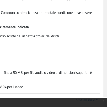
ative Commons o altra licenza aperta: tale condizione deve essere
licitamente indicata
.
critto dei rispettivi titolari dei diritti.
i fino a 50 MB, per file audio o video di dimensioni superiori è
P4 per il video.
Torna all'inizio
x