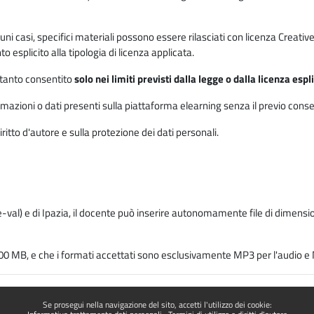
 alcuni casi, specifici materiali possono essere rilasciati con licenza Cre
 esplicito alla tipologia di licenza applicata.
ertanto consentito
solo nei limiti previsti dalla legge o dalla licenza esp
mazioni o dati presenti sulla piattaforma elearning senza il previo consenso s
ritto d'autore e sulla protezione dei dati personali.
-val) e di Ipazia, il docente può inserire autonomamente file di dimension
00 MB, e che i formati accettati sono esclusivamente MP3 per l'audio e M
Se prosegui nella navigazione del sito, accetti l'utilizzo dei cookie: