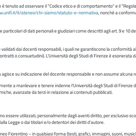
e è tenuto ad osservare il "Codice etico e di comportamento" e il "Regolame
w.unifi.it/it/ateneo/chi-siamo/statuto-e-normativa
, nonché a conforma
e particolari di dati personali e giudiziari come descritti agli art. 9 e 1
lidati dai docenti responsabili, i quali ne garantiscono la conformità alle 
da contratti o consuetudini). L'Università degli Studi di Firenze è esonerata 
rma agisce su indicazione del docente responsabile e non assume alcuna r
ente a manlevare e tenere indenne l'Università degli Studi di Firenze da
miche, avanzate da terzi in relazione ai contenuti pubblicati.
ono essere utilizzati, personalmente dagli aventi diritto, per esclusivo s
a Legge o dai titolari e/o detentori dei diritti d'autore.
eo Fiorentino – in qualsiasi forma (testi, grafici, immagini, suoni, musiche