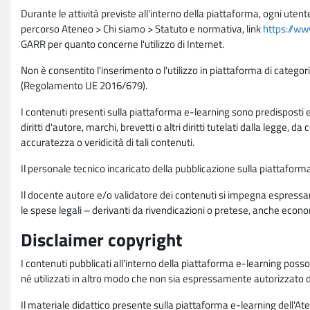
Durante le attività previste all'interno della piattaforma, ogni utent
percorso Ateneo > Chi siamo > Statuto e normativa, link
https://ww
GARR per quanto concerne l'utilizzo di Internet.
Non è consentito l'inserimento o l'utilizzo in piattaforma di categori
(Regolamento UE 2016/679).
I contenuti presenti sulla piattaforma e-learning sono predisposti e va
diritti d'autore, marchi, brevetti o altri diritti tutelati dalla legge, 
accuratezza o veridicità di tali contenuti.
Il personale tecnico incaricato della pubblicazione sulla piattafo
Il docente autore e/o validatore dei contenuti si impegna espressam
le spese legali – derivanti da rivendicazioni o pretese, anche econo
Disclaimer copyright
I contenuti pubblicati all'interno della piattaforma e-learning poss
né utilizzati in altro modo che non sia espressamente autorizzato dall
Il materiale didattico presente sulla piattaforma e-learning dell'Aten