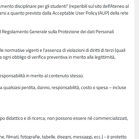
nto disciplinare per gli studenti" (reperibili sul sito dell'Ateneo al
rsi a quanto previsto dalla Acceptable User Policy (AUP) della rete
0 del Regolamento Generale sulla Protezione dei dati Personali
normative vigenti e l'assenza di violazioni di diritti di terzi (quali
da ogni obbligo di verifica preventiva in merito alla legittimità,
esponsabilità in merito al contenuto stesso.
 qualsiasi perdita, danno, responsabilità, costo o spesa – incluse
copo didattico e di ricerca; non possono essere né commercializzati,
, filmati, fotografie, tabelle, disegni, messaggi, ecc.) - è protetto