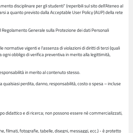
nto disciplinare per gli studenti" (reperibili sul sito dell'Ateneo al
rsi a quanto previsto dalla Acceptable User Policy (AUP) della rete
0 del Regolamento Generale sulla Protezione dei dati Personali
normative vigenti e l'assenza di violazioni di diritti di terzi (quali
da ogni obbligo di verifica preventiva in merito alla legittimità,
esponsabilità in merito al contenuto stesso.
 qualsiasi perdita, danno, responsabilità, costo o spesa – incluse
copo didattico e di ricerca; non possono essere né commercializzati,
, filmati, fotografie, tabelle, disegni, messaggi, ecc.) - è protetto