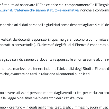
e è tenuto ad osservare il "Codice etico e di comportamento" e il "Regolame
w.unifi.it/it/ateneo/chi-siamo/statuto-e-normativa
, nonché a conforma
e particolari di dati personali e giudiziari come descritti agli art. 9 e 1
lidati dai docenti responsabili, i quali ne garantiscono la conformità alle 
da contratti o consuetudini). L'Università degli Studi di Firenze è esonerata 
rma agisce su indicazione del docente responsabile e non assume alcuna r
ente a manlevare e tenere indenne l'Università degli Studi di Firenze da
miche, avanzate da terzi in relazione ai contenuti pubblicati.
ono essere utilizzati, personalmente dagli aventi diritto, per esclusivo s
a Legge o dai titolari e/o detentori dei diritti d'autore.
eo Fiorentino – in qualsiasi forma (testi, grafici, immagini, suoni, musiche