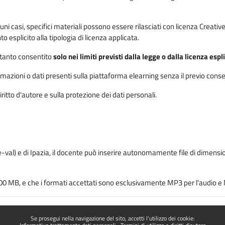
 alcuni casi, specifici materiali possono essere rilasciati con licenza Cre
 esplicito alla tipologia di licenza applicata.
ertanto consentito
solo nei limiti previsti dalla legge o dalla licenza esp
mazioni o dati presenti sulla piattaforma elearning senza il previo consenso s
ritto d'autore e sulla protezione dei dati personali.
-val) e di Ipazia, il docente può inserire autonomamente file di dimension
00 MB, e che i formati accettati sono esclusivamente MP3 per l'audio e M
Se prosegui nella navigazione del sito, accetti l'utilizzo dei cookie: