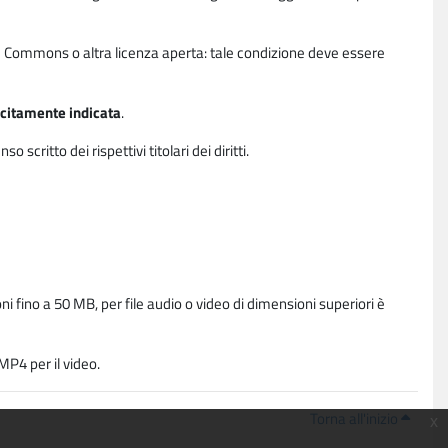
ative Commons o altra licenza aperta: tale condizione deve essere
licitamente indicata
.
critto dei rispettivi titolari dei diritti.
i fino a 50 MB, per file audio o video di dimensioni superiori è
P4 per il video.
Torna all'inizio
x