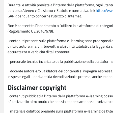
Durante le attività previste all'interno della piattaforma, ogni utent
percorso Ateneo > Chi siamo > Statuto e normativa, link
https://ww
GARR per quanto concerne l'utilizzo di Internet.
Non è consentito l'inserimento o l'utilizzo in piattaforma di categori
(Regolamento UE 2016/679).
I contenuti presenti sulla piattaforma e-learning sono predisposti e va
diritti d'autore, marchi, brevetti o altri diritti tutelati dalla legge, 
accuratezza o veridicità di tali contenuti.
Il personale tecnico incaricato della pubblicazione sulla piattafo
Il docente autore e/o validatore dei contenuti si impegna espressam
le spese legali – derivanti da rivendicazioni o pretese, anche econo
Disclaimer copyright
I contenuti pubblicati all'interno della piattaforma e-learning poss
né utilizzati in altro modo che non sia espressamente autorizzato dall
Il materiale didattico presente sulla piattaforma e-learning dell'Aten