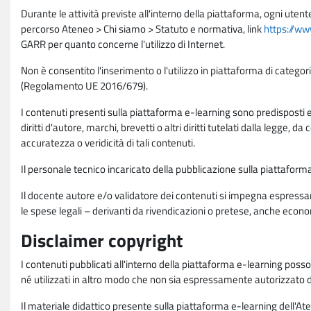
Durante le attività previste all'interno della piattaforma, ogni utent
percorso Ateneo > Chi siamo > Statuto e normativa, link
https://ww
GARR per quanto concerne l'utilizzo di Internet.
Non è consentito l'inserimento o l'utilizzo in piattaforma di categori
(Regolamento UE 2016/679).
I contenuti presenti sulla piattaforma e-learning sono predisposti e va
diritti d'autore, marchi, brevetti o altri diritti tutelati dalla legge, 
accuratezza o veridicità di tali contenuti.
Il personale tecnico incaricato della pubblicazione sulla piattafo
Il docente autore e/o validatore dei contenuti si impegna espressam
le spese legali – derivanti da rivendicazioni o pretese, anche econo
Disclaimer copyright
I contenuti pubblicati all'interno della piattaforma e-learning poss
né utilizzati in altro modo che non sia espressamente autorizzato dall
Il materiale didattico presente sulla piattaforma e-learning dell'Aten