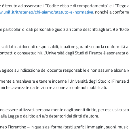
e è tenuto ad osservare il "Codice etico e di comportamento" e il "Regolame
w.unifi.it/it/ateneo/chi-siamo/statuto-e-normativa
, nonché a conforma
e particolari di dati personali e giudiziari come descritti agli art. 9 e 1
lidati dai docenti responsabili, i quali ne garantiscono la conformità alle 
da contratti o consuetudini). L'Università degli Studi di Firenze è esonerata 
rma agisce su indicazione del docente responsabile e non assume alcuna r
ente a manlevare e tenere indenne l'Università degli Studi di Firenze da
miche, avanzate da terzi in relazione ai contenuti pubblicati.
ono essere utilizzati, personalmente dagli aventi diritto, per esclusivo s
a Legge o dai titolari e/o detentori dei diritti d'autore.
eo Fiorentino – in qualsiasi forma (testi, grafici, immagini, suoni, musiche