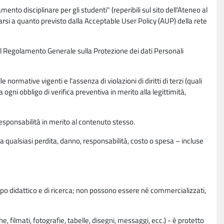
nto disciplinare per gli studenti" (reperibili sul sito dell'Ateneo al
rsi a quanto previsto dalla Acceptable User Policy (AUP) della rete
0 del Regolamento Generale sulla Protezione dei dati Personali
normative vigenti e l'assenza di violazioni di diritti di terzi (quali
da ogni obbligo di verifica preventiva in merito alla legittimità,
esponsabilità in merito al contenuto stesso.
 qualsiasi perdita, danno, responsabilità, costo o spesa – incluse
copo didattico e di ricerca; non possono essere né commercializzati,
, filmati, fotografie, tabelle, disegni, messaggi, ecc.) - è protetto