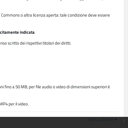
ative Commons o altra licenza aperta: tale condizione deve essere
licitamente indicata
.
critto dei rispettivi titolari dei diritti.
i fino a 50 MB, per file audio o video di dimensioni superiori è
P4 per il video.
Torna all'inizio
x