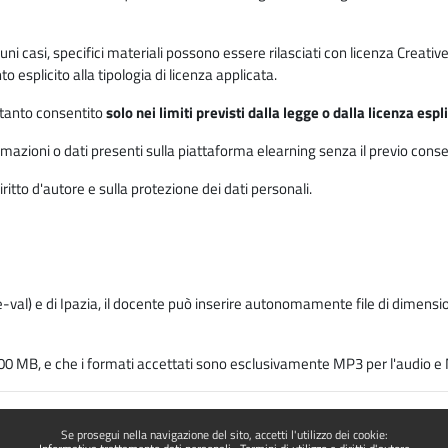
 alcuni casi, specifici materiali possono essere rilasciati con licenza Cre
 esplicito alla tipologia di licenza applicata.
ertanto consentito
solo nei limiti previsti dalla legge o dalla licenza esp
mazioni o dati presenti sulla piattaforma elearning senza il previo consenso s
ritto d'autore e sulla protezione dei dati personali.
-val) e di Ipazia, il docente può inserire autonomamente file di dimension
00 MB, e che i formati accettati sono esclusivamente MP3 per l'audio e M
Se prosegui nella navigazione del sito, accetti l'utilizzo dei cookie: