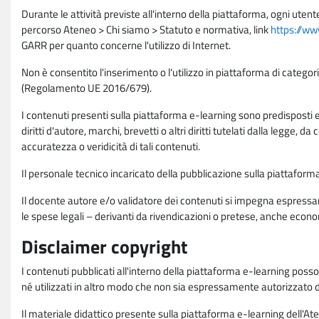
Durante le attività previste all'interno della piattaforma, ogni utent
percorso Ateneo > Chi siamo > Statuto e normativa, link
https://ww
GARR per quanto concerne l'utilizzo di Internet.
Non è consentito l'inserimento o l'utilizzo in piattaforma di categori
(Regolamento UE 2016/679).
I contenuti presenti sulla piattaforma e-learning sono predisposti e va
diritti d'autore, marchi, brevetti o altri diritti tutelati dalla legge, 
accuratezza o veridicità di tali contenuti.
Il personale tecnico incaricato della pubblicazione sulla piattafo
Il docente autore e/o validatore dei contenuti si impegna espressam
le spese legali – derivanti da rivendicazioni o pretese, anche econo
Disclaimer copyright
I contenuti pubblicati all'interno della piattaforma e-learning poss
né utilizzati in altro modo che non sia espressamente autorizzato dall
Il materiale didattico presente sulla piattaforma e-learning dell'Aten