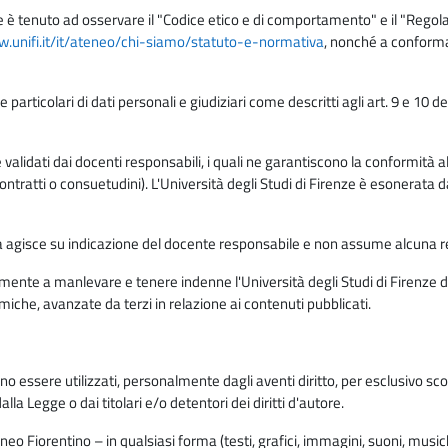
e è tenuto ad osservare il "Codice etico e di comportamento" e il "Regolame
w.unifi.it/it/ateneo/chi-siamo/statuto-e-normativa
, nonché a conforma
e particolari di dati personali e giudiziari come descritti agli art. 9 e 1
lidati dai docenti responsabili, i quali ne garantiscono la conformità alle 
da contratti o consuetudini). L'Università degli Studi di Firenze è esonerata 
rma agisce su indicazione del docente responsabile e non assume alcuna r
ente a manlevare e tenere indenne l'Università degli Studi di Firenze da
miche, avanzate da terzi in relazione ai contenuti pubblicati.
ono essere utilizzati, personalmente dagli aventi diritto, per esclusivo s
a Legge o dai titolari e/o detentori dei diritti d'autore.
eo Fiorentino – in qualsiasi forma (testi, grafici, immagini, suoni, musiche