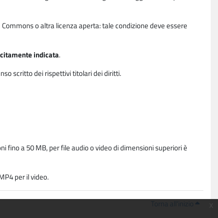
ative Commons o altra licenza aperta: tale condizione deve essere
licitamente indicata
.
critto dei rispettivi titolari dei diritti.
i fino a 50 MB, per file audio o video di dimensioni superiori è
P4 per il video.
Torna all'inizio
x