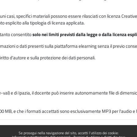
 alcuni casi, specifici materiali possono essere rilasciati con licenza Cre
 esplicito alla tipologia di licenza applicata.
ertanto consentito
solo nei limiti previsti dalla legge o dalla licenza esp
mazioni o dati presenti sulla piattaforma elearning senza il previo consenso s
ritto d'autore e sulla protezione dei dati personali.
-val) e di Ipazia, il docente può inserire autonomamente file di dimension
00 MB, e che i formati accettati sono esclusivamente MP3 per l'audio e M
Se prosegui nella navigazione del sito, accetti l'utilizzo dei cookie: