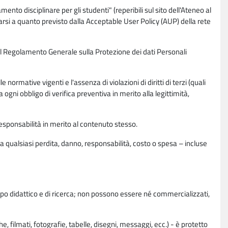
nto disciplinare per gli studenti" (reperibili sul sito dell'Ateneo al
rsi a quanto previsto dalla Acceptable User Policy (AUP) della rete
0 del Regolamento Generale sulla Protezione dei dati Personali
normative vigenti e l'assenza di violazioni di diritti di terzi (quali
da ogni obbligo di verifica preventiva in merito alla legittimità,
esponsabilità in merito al contenuto stesso.
 qualsiasi perdita, danno, responsabilità, costo o spesa – incluse
copo didattico e di ricerca; non possono essere né commercializzati,
, filmati, fotografie, tabelle, disegni, messaggi, ecc.) - è protetto