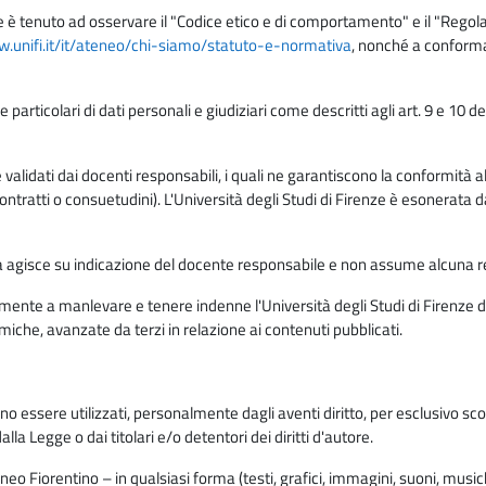
e è tenuto ad osservare il "Codice etico e di comportamento" e il "Regolame
w.unifi.it/it/ateneo/chi-siamo/statuto-e-normativa
, nonché a conforma
e particolari di dati personali e giudiziari come descritti agli art. 9 e 1
lidati dai docenti responsabili, i quali ne garantiscono la conformità alle 
da contratti o consuetudini). L'Università degli Studi di Firenze è esonerata 
rma agisce su indicazione del docente responsabile e non assume alcuna r
ente a manlevare e tenere indenne l'Università degli Studi di Firenze da
miche, avanzate da terzi in relazione ai contenuti pubblicati.
ono essere utilizzati, personalmente dagli aventi diritto, per esclusivo s
a Legge o dai titolari e/o detentori dei diritti d'autore.
eo Fiorentino – in qualsiasi forma (testi, grafici, immagini, suoni, musiche