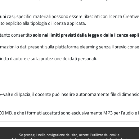
 alcuni casi, specifici materiali possono essere rilasciati con licenza Cre
 esplicito alla tipologia di licenza applicata.
ertanto consentito
solo nei limiti previsti dalla legge o dalla licenza esp
mazioni o dati presenti sulla piattaforma elearning senza il previo consenso s
ritto d'autore e sulla protezione dei dati personali.
-val) e di Ipazia, il docente può inserire autonomamente file di dimension
00 MB, e che i formati accettati sono esclusivamente MP3 per l'audio e M
Se prosegui nella navigazione del sito, accetti l'utilizzo dei cookie: