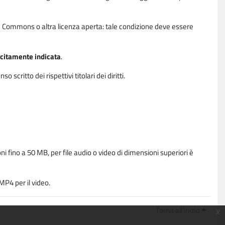
ative Commons o altra licenza aperta: tale condizione deve essere
licitamente indicata
.
critto dei rispettivi titolari dei diritti.
i fino a 50 MB, per file audio o video di dimensioni superiori è
P4 per il video.
Torna all'inizio
x