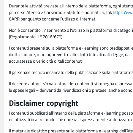
Durante le attività previste all'interno della piattaforma, ogni utent
percorso Ateneo > Chi siamo > Statuto e normativa, link
https://ww
GARR per quanto concerne l'utilizzo di Internet.
Non è consentito l'inserimento o l'utilizzo in piattaforma di categori
(Regolamento UE 2016/679).
I contenuti presenti sulla piattaforma e-learning sono predisposti e va
diritti d'autore, marchi, brevetti o altri diritti tutelati dalla legge, 
accuratezza o veridicità di tali contenuti.
Il personale tecnico incaricato della pubblicazione sulla piattafo
Il docente autore e/o validatore dei contenuti si impegna espressam
le spese legali – derivanti da rivendicazioni o pretese, anche econo
Disclaimer copyright
I contenuti pubblicati all'interno della piattaforma e-learning poss
né utilizzati in altro modo che non sia espressamente autorizzato dall
Il materiale didattico presente sulla piattaforma e-learning dell'Aten