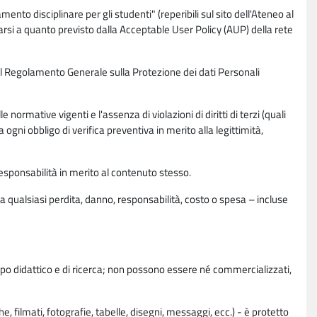
nto disciplinare per gli studenti" (reperibili sul sito dell'Ateneo al
rsi a quanto previsto dalla Acceptable User Policy (AUP) della rete
0 del Regolamento Generale sulla Protezione dei dati Personali
normative vigenti e l'assenza di violazioni di diritti di terzi (quali
da ogni obbligo di verifica preventiva in merito alla legittimità,
esponsabilità in merito al contenuto stesso.
 qualsiasi perdita, danno, responsabilità, costo o spesa – incluse
copo didattico e di ricerca; non possono essere né commercializzati,
, filmati, fotografie, tabelle, disegni, messaggi, ecc.) - è protetto