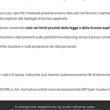
 alcuni casi, specifici materiali possono essere rilasciati con licenza Cre
 esplicito alla tipologia di licenza applicata.
ertanto consentito
solo nei limiti previsti dalla legge o dalla licenza esp
mazioni o dati presenti sulla piattaforma elearning senza il previo consenso s
ritto d'autore e sulla protezione dei dati personali.
-val) e di Ipazia, il docente può inserire autonomamente file di dimension
00 MB, e che i formati accettati sono esclusivamente MP3 per l'audio e M
Se prosegui nella navigazione del sito, accetti l'utilizzo dei cookie: