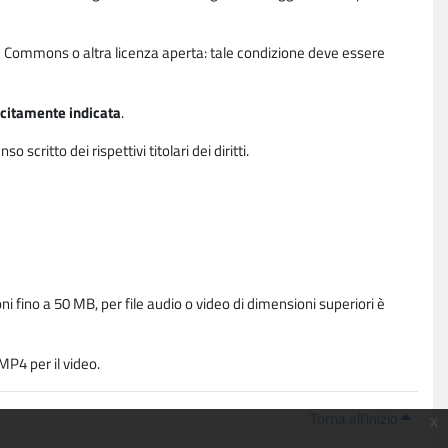
ative Commons o altra licenza aperta: tale condizione deve essere
licitamente indicata
.
critto dei rispettivi titolari dei diritti.
i fino a 50 MB, per file audio o video di dimensioni superiori è
P4 per il video.
Torna all'inizio
x