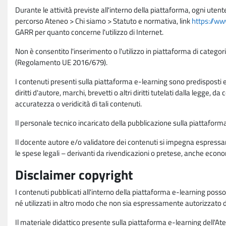
Durante le attività previste all'interno della piattaforma, ogni utent
percorso Ateneo > Chi siamo > Statuto e normativa, link
https://ww
GARR per quanto concerne l'utilizzo di Internet.
Non è consentito l'inserimento o l'utilizzo in piattaforma di categori
(Regolamento UE 2016/679).
I contenuti presenti sulla piattaforma e-learning sono predisposti e va
diritti d'autore, marchi, brevetti o altri diritti tutelati dalla legge, 
accuratezza o veridicità di tali contenuti.
Il personale tecnico incaricato della pubblicazione sulla piattafo
Il docente autore e/o validatore dei contenuti si impegna espressam
le spese legali – derivanti da rivendicazioni o pretese, anche econo
Disclaimer copyright
I contenuti pubblicati all'interno della piattaforma e-learning poss
né utilizzati in altro modo che non sia espressamente autorizzato dall
Il materiale didattico presente sulla piattaforma e-learning dell'Aten