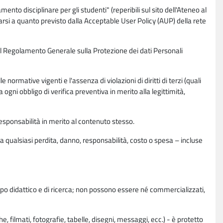
nto disciplinare per gli studenti" (reperibili sul sito dell'Ateneo al
rsi a quanto previsto dalla Acceptable User Policy (AUP) della rete
0 del Regolamento Generale sulla Protezione dei dati Personali
normative vigenti e l'assenza di violazioni di diritti di terzi (quali
da ogni obbligo di verifica preventiva in merito alla legittimità,
esponsabilità in merito al contenuto stesso.
 qualsiasi perdita, danno, responsabilità, costo o spesa – incluse
copo didattico e di ricerca; non possono essere né commercializzati,
, filmati, fotografie, tabelle, disegni, messaggi, ecc.) - è protetto