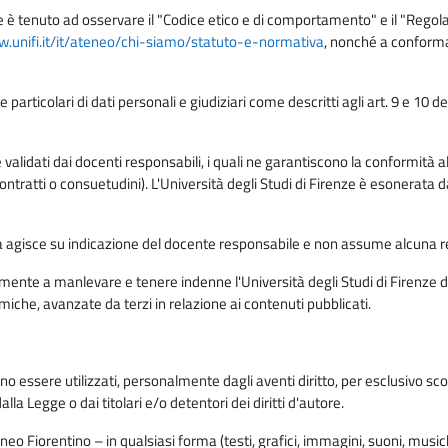
e è tenuto ad osservare il "Codice etico e di comportamento" e il "Regolame
w.unifi.it/it/ateneo/chi-siamo/statuto-e-normativa
, nonché a conforma
e particolari di dati personali e giudiziari come descritti agli art. 9 e 1
lidati dai docenti responsabili, i quali ne garantiscono la conformità alle 
da contratti o consuetudini). L'Università degli Studi di Firenze è esonerata 
rma agisce su indicazione del docente responsabile e non assume alcuna r
ente a manlevare e tenere indenne l'Università degli Studi di Firenze da
miche, avanzate da terzi in relazione ai contenuti pubblicati.
ono essere utilizzati, personalmente dagli aventi diritto, per esclusivo s
a Legge o dai titolari e/o detentori dei diritti d'autore.
eo Fiorentino – in qualsiasi forma (testi, grafici, immagini, suoni, musiche