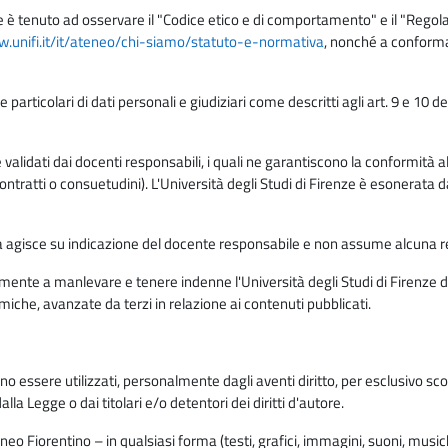
e è tenuto ad osservare il "Codice etico e di comportamento" e il "Regolame
w.unifi.it/it/ateneo/chi-siamo/statuto-e-normativa
, nonché a conforma
e particolari di dati personali e giudiziari come descritti agli art. 9 e 1
lidati dai docenti responsabili, i quali ne garantiscono la conformità alle 
da contratti o consuetudini). L'Università degli Studi di Firenze è esonerata 
rma agisce su indicazione del docente responsabile e non assume alcuna r
ente a manlevare e tenere indenne l'Università degli Studi di Firenze da
miche, avanzate da terzi in relazione ai contenuti pubblicati.
ono essere utilizzati, personalmente dagli aventi diritto, per esclusivo s
a Legge o dai titolari e/o detentori dei diritti d'autore.
eo Fiorentino – in qualsiasi forma (testi, grafici, immagini, suoni, musiche