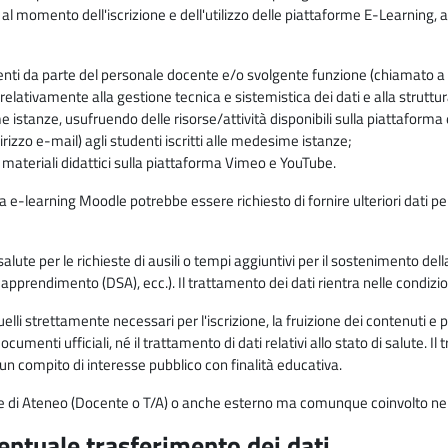
 al momento dell'iscrizione e dell'utilizzo delle piattaforme E-Learning, a
enti da parte del personale docente e/o svolgente funzione (chiamato a c
lativamente alla gestione tecnica e sistemistica dei dati e alla struttu
me istanze, usufruendo delle risorse/attività disponibili sulla piattaform
rizzo e-mail) agli studenti iscritti alle medesime istanze;
i materiali didattici sulla piattaforma Vimeo e YouTube.
rma e-learning Moodle potrebbe essere richiesto di fornire ulteriori dati per
alute per le richieste di ausili o tempi aggiuntivi per il sostenimento del
di apprendimento (DSA), ecc.). Il trattamento dei dati rientra nelle condizioni 
elli strettamente necessari per l'iscrizione, la fruizione dei contenuti e 
documenti ufficiali, né il trattamento di dati relativi allo stato di salute
di un compito di interesse pubblico con finalità educativa.
onale di Ateneo (Docente o T/A) o anche esterno ma comunque coinvolto nel
ventuale trasferimento dei dati