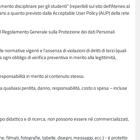
nto disciplinare per gli studenti" (reperibili sul sito dell'Ateneo al
rsi a quanto previsto dalla Acceptable User Policy (AUP) della rete
0 del Regolamento Generale sulla Protezione dei dati Personali
normative vigenti e l'assenza di violazioni di diritti di terzi (quali
da ogni obbligo di verifica preventiva in merito alla legittimità,
esponsabilità in merito al contenuto stesso.
 qualsiasi perdita, danno, responsabilità, costo o spesa – incluse
copo didattico e di ricerca; non possono essere né commercializzati,
, filmati, fotografie, tabelle, disegni, messaggi, ecc.) - è protetto