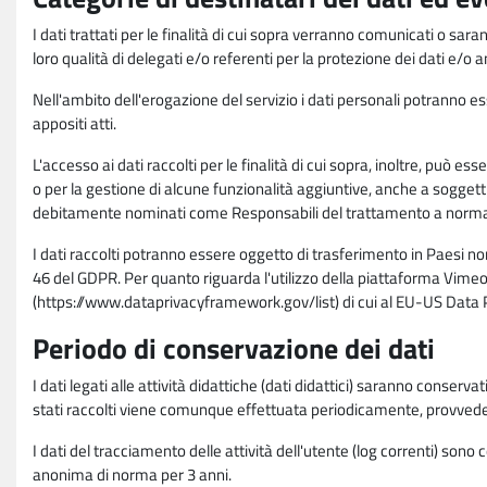
I dati trattati per le finalità di cui sopra verranno comunicati o sar
loro qualità di delegati e/o referenti per la protezione dei dati e/o
Nell'ambito dell'erogazione del servizio i dati personali potranno esse
appositi atti.
L'accesso ai dati raccolti per le finalità di cui sopra, inoltre, pu
o per la gestione di alcune funzionalità aggiuntive, anche a soggetti
debitamente nominati come Responsabili del trattamento a norma d
I dati raccolti potranno essere oggetto di trasferimento in Paesi no
46 del GDPR. Per quanto riguarda l'utilizzo della piattaforma Vimeo 
(https://www.dataprivacyframework.gov/list) di cui al EU-US Dat
Periodo di conservazione dei dati
I dati legati alle attività didattiche (dati didattici) saranno conserv
stati raccolti viene comunque effettuata periodicamente, provvede
I dati del tracciamento delle attività dell'utente (log correnti) son
anonima di norma per 3 anni.