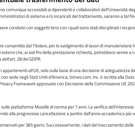
anno comunque accessibili ai dipendenti e collaboratori dell'Università deg
 amministratori di sistema e/o incaricati del trattamento, saranno a tal fi
re condivisi con soggetti terzi con i quali sono stati disciplinati i recipro
ò essere consentito dal Titolare, per lo svolgimento di lavori di manutenz
 esterni che, ai soli fini della prestazione richiesta, potrebbero venire a
ell'art. 28 del GDPR.
n appartenenti all'UE, solo sulla base di una decisione di adeguatezza da 
con sede negli Stati Uniti d'America, Vimeo.com, Inc. è iscritta alla Da
a Privacy Framework approvato con Decisione della Commissione UE 2023
ati sulle piattaforme Moodle di norma per 7 anni. La verifica dell'interesse 
ndo alla progressiva cancellazione a partire dall'anno accademico più v
o conservati per 365 giorni. Successivamente, i dati del tracciamento delle