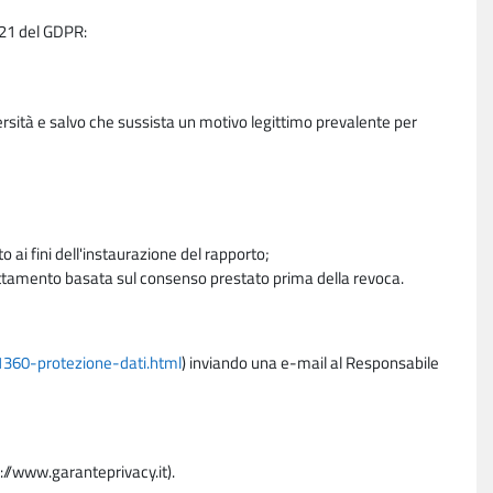
e 21 del GDPR:
ersità e salvo che sussista un motivo legittimo prevalente per
 ai fini dell'instaurazione del rapporto;
trattamento basata sul consenso prestato prima della revoca.
11360-protezione-dati.html
) inviando una e-mail al Responsabile
p://www.garanteprivacy.it).