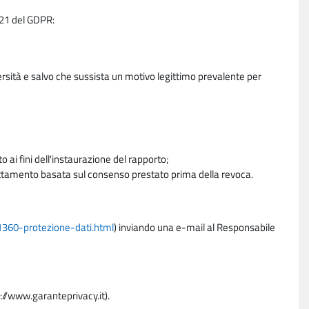
e 21 del GDPR:
ersità e salvo che sussista un motivo legittimo prevalente per
 ai fini dell'instaurazione del rapporto;
trattamento basata sul consenso prestato prima della revoca.
11360-protezione-dati.html
) inviando una e-mail al Responsabile
p://www.garanteprivacy.it).