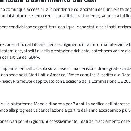
anno comunque accessibili ai dipendenti e collaboratori dell'Università deg
 amministratori di sistema e/o incaricati del trattamento, saranno a tal fi
re condivisi con soggetti terzi con i quali sono stati disciplinati i recipro
ò essere consentito dal Titolare, per lo svolgimento di lavori di manutenz
 esterni che, ai soli fini della prestazione richiesta, potrebbero venire a
ell'art. 28 del GDPR.
n appartenenti all'UE, solo sulla base di una decisione di adeguatezza da 
con sede negli Stati Uniti d'America, Vimeo.com, Inc. è iscritta alla Da
a Privacy Framework approvato con Decisione della Commissione UE 2023
ati sulle piattaforme Moodle di norma per 7 anni. La verifica dell'interesse 
ndo alla progressiva cancellazione a partire dall'anno accademico più v
o conservati per 365 giorni. Successivamente, i dati del tracciamento delle