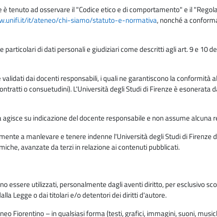
e è tenuto ad osservare il "Codice etico e di comportamento" e il "Regolame
w.unifi.it/it/ateneo/chi-siamo/statuto-e-normativa
, nonché a conforma
e particolari di dati personali e giudiziari come descritti agli art. 9 e 1
lidati dai docenti responsabili, i quali ne garantiscono la conformità alle 
da contratti o consuetudini). L'Università degli Studi di Firenze è esonerata 
rma agisce su indicazione del docente responsabile e non assume alcuna r
ente a manlevare e tenere indenne l'Università degli Studi di Firenze da
miche, avanzate da terzi in relazione ai contenuti pubblicati.
ono essere utilizzati, personalmente dagli aventi diritto, per esclusivo s
a Legge o dai titolari e/o detentori dei diritti d'autore.
eo Fiorentino – in qualsiasi forma (testi, grafici, immagini, suoni, musiche