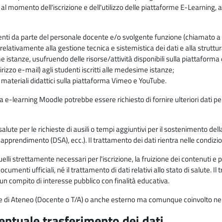
 al momento dell'iscrizione e dell'utilizzo delle piattaforme E-Learning, a
enti da parte del personale docente e/o svolgente funzione (chiamato a c
lativamente alla gestione tecnica e sistemistica dei dati e alla struttu
me istanze, usufruendo delle risorse/attività disponibili sulla piattaform
rizzo e-mail) agli studenti iscritti alle medesime istanze;
i materiali didattici sulla piattaforma Vimeo e YouTube.
rma e-learning Moodle potrebbe essere richiesto di fornire ulteriori dati per
alute per le richieste di ausili o tempi aggiuntivi per il sostenimento del
di apprendimento (DSA), ecc.). Il trattamento dei dati rientra nelle condizioni 
elli strettamente necessari per l'iscrizione, la fruizione dei contenuti e 
documenti ufficiali, né il trattamento di dati relativi allo stato di salute
di un compito di interesse pubblico con finalità educativa.
onale di Ateneo (Docente o T/A) o anche esterno ma comunque coinvolto nel
ventuale trasferimento dei dati