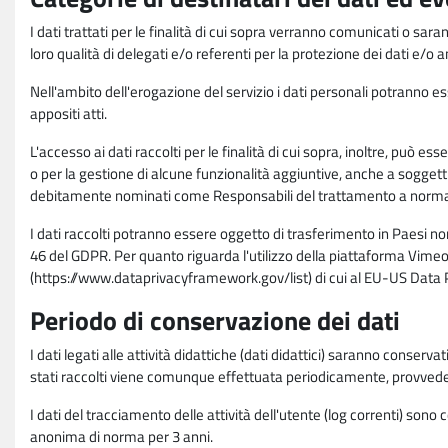
I dati trattati per le finalità di cui sopra verranno comunicati o sar
loro qualità di delegati e/o referenti per la protezione dei dati e/o
Nell'ambito dell'erogazione del servizio i dati personali potranno esse
appositi atti.
L'accesso ai dati raccolti per le finalità di cui sopra, inoltre, pu
o per la gestione di alcune funzionalità aggiuntive, anche a soggetti
debitamente nominati come Responsabili del trattamento a norma d
I dati raccolti potranno essere oggetto di trasferimento in Paesi no
46 del GDPR. Per quanto riguarda l'utilizzo della piattaforma Vimeo 
(https://www.dataprivacyframework.gov/list) di cui al EU-US Dat
Periodo di conservazione dei dati
I dati legati alle attività didattiche (dati didattici) saranno conserv
stati raccolti viene comunque effettuata periodicamente, provvede
I dati del tracciamento delle attività dell'utente (log correnti) son
anonima di norma per 3 anni.