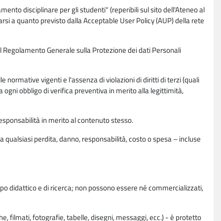
nto disciplinare per gli studenti" (reperibili sul sito dell'Ateneo al
rsi a quanto previsto dalla Acceptable User Policy (AUP) della rete
0 del Regolamento Generale sulla Protezione dei dati Personali
normative vigenti e l'assenza di violazioni di diritti di terzi (quali
da ogni obbligo di verifica preventiva in merito alla legittimità,
esponsabilità in merito al contenuto stesso.
 qualsiasi perdita, danno, responsabilità, costo o spesa – incluse
copo didattico e di ricerca; non possono essere né commercializzati,
, filmati, fotografie, tabelle, disegni, messaggi, ecc.) - è protetto