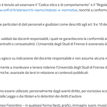
e è tenuto ad osservare il "Codice etico e di comportamento" e il "Regolame
w.unifi.it/it/ateneo/chi-siamo/statuto-e-normativa
, nonché a conforma
e particolari di dati personali e giudiziari come descritti agli art. 9 e 1
lidati dai docenti responsabili, i quali ne garantiscono la conformità alle 
da contratti o consuetudini). L'Università degli Studi di Firenze è esonerata 
rma agisce su indicazione del docente responsabile e non assume alcuna r
ente a manlevare e tenere indenne l'Università degli Studi di Firenze da
miche, avanzate da terzi in relazione ai contenuti pubblicati.
ono essere utilizzati, personalmente dagli aventi diritto, per esclusivo s
a Legge o dai titolari e/o detentori dei diritti d'autore.
eo Fiorentino – in qualsiasi forma (testi, grafici, immagini, suoni, musiche