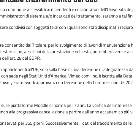
anno comunque accessibili ai dipendenti e collaboratori dell'Università deg
 amministratori di sistema e/o incaricati del trattamento, saranno a tal fi
re condivisi con soggetti terzi con i quali sono stati disciplinati i recipro
ò essere consentito dal Titolare, per lo svolgimento di lavori di manutenz
 esterni che, ai soli fini della prestazione richiesta, potrebbero venire a
ell'art. 28 del GDPR.
n appartenenti all'UE, solo sulla base di una decisione di adeguatezza da 
con sede negli Stati Uniti d'America, Vimeo.com, Inc. è iscritta alla Da
a Privacy Framework approvato con Decisione della Commissione UE 2023
ati sulle piattaforme Moodle di norma per 7 anni. La verifica dell'interesse 
ndo alla progressiva cancellazione a partire dall'anno accademico più v
o conservati per 365 giorni. Successivamente, i dati del tracciamento delle