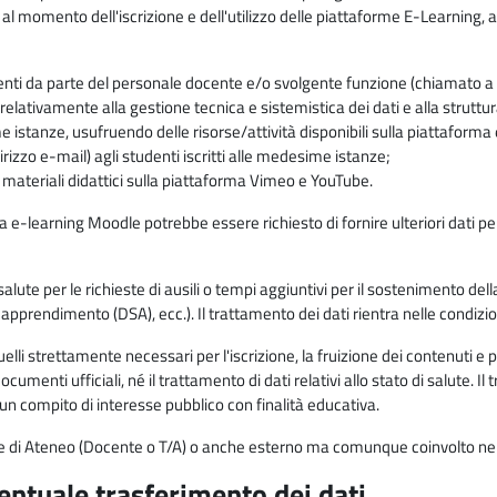
 al momento dell'iscrizione e dell'utilizzo delle piattaforme E-Learning, a
enti da parte del personale docente e/o svolgente funzione (chiamato a c
lativamente alla gestione tecnica e sistemistica dei dati e alla struttu
me istanze, usufruendo delle risorse/attività disponibili sulla piattaform
rizzo e-mail) agli studenti iscritti alle medesime istanze;
i materiali didattici sulla piattaforma Vimeo e YouTube.
rma e-learning Moodle potrebbe essere richiesto di fornire ulteriori dati per
alute per le richieste di ausili o tempi aggiuntivi per il sostenimento del
di apprendimento (DSA), ecc.). Il trattamento dei dati rientra nelle condizioni 
elli strettamente necessari per l'iscrizione, la fruizione dei contenuti e 
documenti ufficiali, né il trattamento di dati relativi allo stato di salute
di un compito di interesse pubblico con finalità educativa.
onale di Ateneo (Docente o T/A) o anche esterno ma comunque coinvolto nel
ventuale trasferimento dei dati