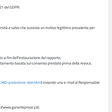
e 21 del GDPR:
ersità e salvo che sussista un motivo legittimo prevalente per
 ai fini dell'instaurazione del rapporto;
trattamento basata sul consenso prestato prima della revoca.
11360-protezione-dati.html
) inviando una e-mail al Responsabile
p://www.garanteprivacy.it).