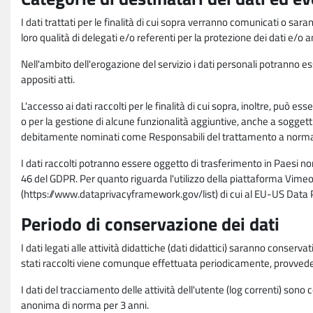
I dati trattati per le finalità di cui sopra verranno comunicati o sar
loro qualità di delegati e/o referenti per la protezione dei dati e/o
Nell'ambito dell'erogazione del servizio i dati personali potranno esse
appositi atti.
L'accesso ai dati raccolti per le finalità di cui sopra, inoltre, pu
o per la gestione di alcune funzionalità aggiuntive, anche a soggetti
debitamente nominati come Responsabili del trattamento a norma d
I dati raccolti potranno essere oggetto di trasferimento in Paesi no
46 del GDPR. Per quanto riguarda l'utilizzo della piattaforma Vimeo 
(https://www.dataprivacyframework.gov/list) di cui al EU-US Dat
Periodo di conservazione dei dati
I dati legati alle attività didattiche (dati didattici) saranno conserv
stati raccolti viene comunque effettuata periodicamente, provvede
I dati del tracciamento delle attività dell'utente (log correnti) son
anonima di norma per 3 anni.