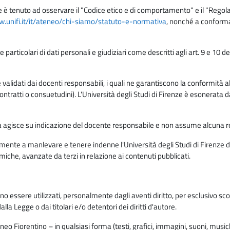
e è tenuto ad osservare il "Codice etico e di comportamento" e il "Regolame
w.unifi.it/it/ateneo/chi-siamo/statuto-e-normativa
, nonché a conforma
e particolari di dati personali e giudiziari come descritti agli art. 9 e 1
lidati dai docenti responsabili, i quali ne garantiscono la conformità alle 
da contratti o consuetudini). L'Università degli Studi di Firenze è esonerata 
rma agisce su indicazione del docente responsabile e non assume alcuna r
ente a manlevare e tenere indenne l'Università degli Studi di Firenze da
miche, avanzate da terzi in relazione ai contenuti pubblicati.
ono essere utilizzati, personalmente dagli aventi diritto, per esclusivo s
a Legge o dai titolari e/o detentori dei diritti d'autore.
eo Fiorentino – in qualsiasi forma (testi, grafici, immagini, suoni, musiche