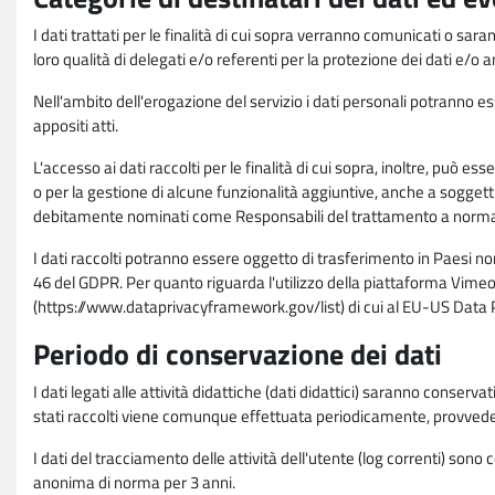
I dati trattati per le finalità di cui sopra verranno comunicati o sar
loro qualità di delegati e/o referenti per la protezione dei dati e/o
Nell'ambito dell'erogazione del servizio i dati personali potranno esse
appositi atti.
L'accesso ai dati raccolti per le finalità di cui sopra, inoltre, pu
o per la gestione di alcune funzionalità aggiuntive, anche a soggetti
debitamente nominati come Responsabili del trattamento a norma d
I dati raccolti potranno essere oggetto di trasferimento in Paesi no
46 del GDPR. Per quanto riguarda l'utilizzo della piattaforma Vimeo 
(https://www.dataprivacyframework.gov/list) di cui al EU-US Dat
Periodo di conservazione dei dati
I dati legati alle attività didattiche (dati didattici) saranno conserv
stati raccolti viene comunque effettuata periodicamente, provvede
I dati del tracciamento delle attività dell'utente (log correnti) son
anonima di norma per 3 anni.