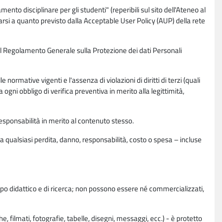
nto disciplinare per gli studenti" (reperibili sul sito dell'Ateneo al
rsi a quanto previsto dalla Acceptable User Policy (AUP) della rete
0 del Regolamento Generale sulla Protezione dei dati Personali
normative vigenti e l'assenza di violazioni di diritti di terzi (quali
da ogni obbligo di verifica preventiva in merito alla legittimità,
esponsabilità in merito al contenuto stesso.
 qualsiasi perdita, danno, responsabilità, costo o spesa – incluse
copo didattico e di ricerca; non possono essere né commercializzati,
, filmati, fotografie, tabelle, disegni, messaggi, ecc.) - è protetto