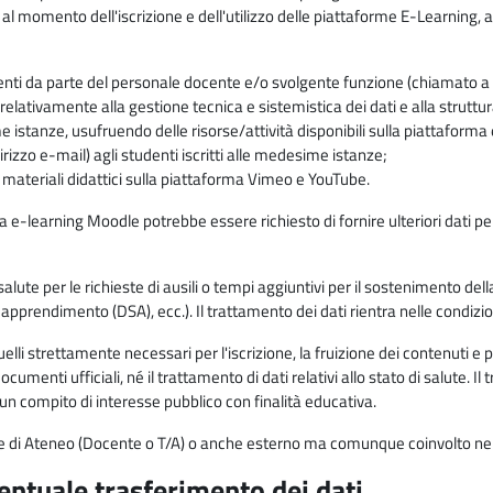
 al momento dell'iscrizione e dell'utilizzo delle piattaforme E-Learning, a
enti da parte del personale docente e/o svolgente funzione (chiamato a c
lativamente alla gestione tecnica e sistemistica dei dati e alla struttu
me istanze, usufruendo delle risorse/attività disponibili sulla piattaform
rizzo e-mail) agli studenti iscritti alle medesime istanze;
i materiali didattici sulla piattaforma Vimeo e YouTube.
rma e-learning Moodle potrebbe essere richiesto di fornire ulteriori dati per
alute per le richieste di ausili o tempi aggiuntivi per il sostenimento del
di apprendimento (DSA), ecc.). Il trattamento dei dati rientra nelle condizioni 
elli strettamente necessari per l'iscrizione, la fruizione dei contenuti e 
documenti ufficiali, né il trattamento di dati relativi allo stato di salute
di un compito di interesse pubblico con finalità educativa.
onale di Ateneo (Docente o T/A) o anche esterno ma comunque coinvolto nel
ventuale trasferimento dei dati