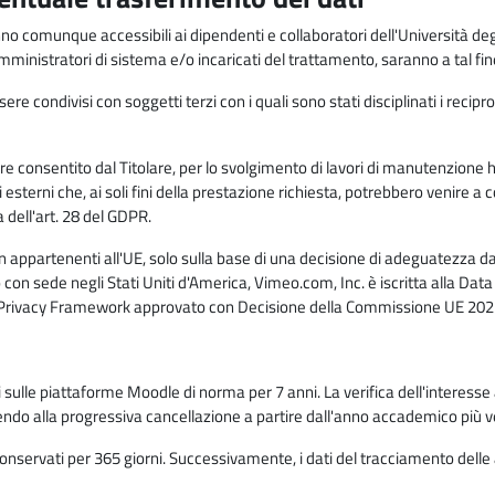
anno comunque accessibili ai dipendenti e collaboratori dell'Università deg
 amministratori di sistema e/o incaricati del trattamento, saranno a tal fi
re condivisi con soggetti terzi con i quali sono stati disciplinati i recipro
ò essere consentito dal Titolare, per lo svolgimento di lavori di manutenz
 esterni che, ai soli fini della prestazione richiesta, potrebbero venire a
ell'art. 28 del GDPR.
n appartenenti all'UE, solo sulla base di una decisione di adeguatezza da 
con sede negli Stati Uniti d'America, Vimeo.com, Inc. è iscritta alla Da
a Privacy Framework approvato con Decisione della Commissione UE 2023
ati sulle piattaforme Moodle di norma per 7 anni. La verifica dell'interesse 
ndo alla progressiva cancellazione a partire dall'anno accademico più v
o conservati per 365 giorni. Successivamente, i dati del tracciamento delle