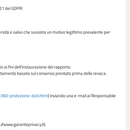
e 21 del GDPR:
ersità e salvo che sussista un motivo legittimo prevalente per
 ai fini dell'instaurazione del rapporto;
trattamento basata sul consenso prestato prima della revoca.
11360-protezione-dati.html
) inviando una e-mail al Responsabile
p://www.garanteprivacy.it).