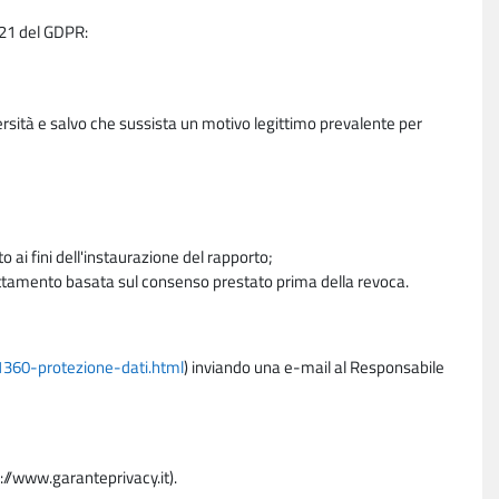
e 21 del GDPR:
ersità e salvo che sussista un motivo legittimo prevalente per
 ai fini dell'instaurazione del rapporto;
trattamento basata sul consenso prestato prima della revoca.
11360-protezione-dati.html
) inviando una e-mail al Responsabile
p://www.garanteprivacy.it).