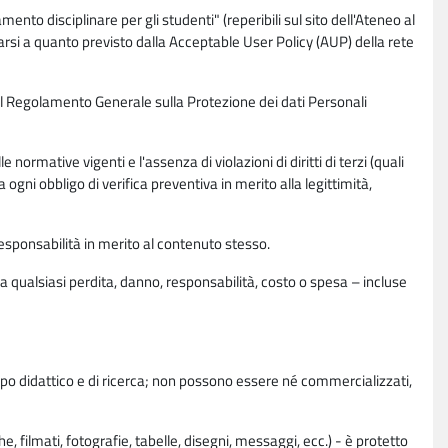
nto disciplinare per gli studenti" (reperibili sul sito dell'Ateneo al
rsi a quanto previsto dalla Acceptable User Policy (AUP) della rete
0 del Regolamento Generale sulla Protezione dei dati Personali
normative vigenti e l'assenza di violazioni di diritti di terzi (quali
da ogni obbligo di verifica preventiva in merito alla legittimità,
esponsabilità in merito al contenuto stesso.
 qualsiasi perdita, danno, responsabilità, costo o spesa – incluse
copo didattico e di ricerca; non possono essere né commercializzati,
, filmati, fotografie, tabelle, disegni, messaggi, ecc.) - è protetto