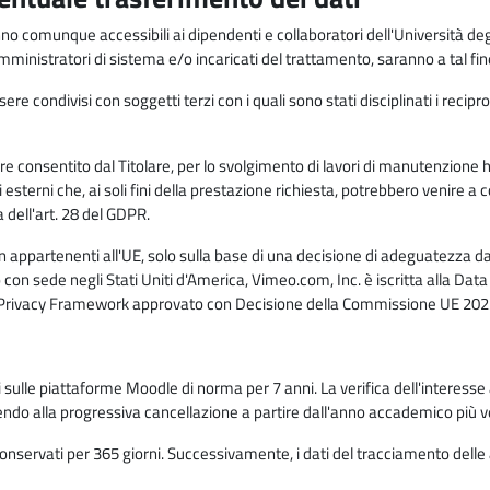
anno comunque accessibili ai dipendenti e collaboratori dell'Università deg
 amministratori di sistema e/o incaricati del trattamento, saranno a tal fi
re condivisi con soggetti terzi con i quali sono stati disciplinati i recipro
ò essere consentito dal Titolare, per lo svolgimento di lavori di manutenz
 esterni che, ai soli fini della prestazione richiesta, potrebbero venire a
ell'art. 28 del GDPR.
n appartenenti all'UE, solo sulla base di una decisione di adeguatezza da 
con sede negli Stati Uniti d'America, Vimeo.com, Inc. è iscritta alla Da
a Privacy Framework approvato con Decisione della Commissione UE 2023
ati sulle piattaforme Moodle di norma per 7 anni. La verifica dell'interesse 
ndo alla progressiva cancellazione a partire dall'anno accademico più v
o conservati per 365 giorni. Successivamente, i dati del tracciamento delle