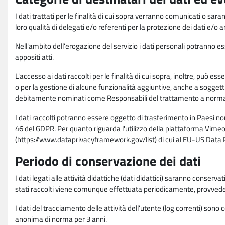
I dati trattati per le finalità di cui sopra verranno comunicati o sar
loro qualità di delegati e/o referenti per la protezione dei dati e/o
Nell'ambito dell'erogazione del servizio i dati personali potranno esse
appositi atti.
L'accesso ai dati raccolti per le finalità di cui sopra, inoltre, pu
o per la gestione di alcune funzionalità aggiuntive, anche a soggetti
debitamente nominati come Responsabili del trattamento a norma d
I dati raccolti potranno essere oggetto di trasferimento in Paesi no
46 del GDPR. Per quanto riguarda l'utilizzo della piattaforma Vimeo 
(https://www.dataprivacyframework.gov/list) di cui al EU-US Dat
Periodo di conservazione dei dati
I dati legati alle attività didattiche (dati didattici) saranno conserv
stati raccolti viene comunque effettuata periodicamente, provvede
I dati del tracciamento delle attività dell'utente (log correnti) son
anonima di norma per 3 anni.