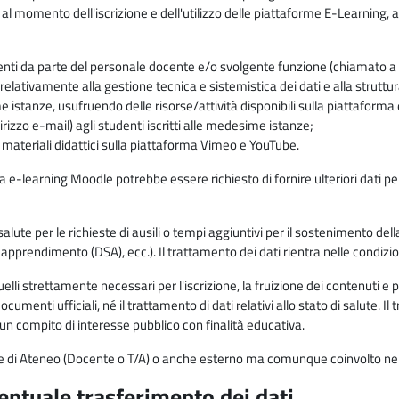
 al momento dell'iscrizione e dell'utilizzo delle piattaforme E-Learning, a
enti da parte del personale docente e/o svolgente funzione (chiamato a c
lativamente alla gestione tecnica e sistemistica dei dati e alla struttu
me istanze, usufruendo delle risorse/attività disponibili sulla piattaform
rizzo e-mail) agli studenti iscritti alle medesime istanze;
i materiali didattici sulla piattaforma Vimeo e YouTube.
rma e-learning Moodle potrebbe essere richiesto di fornire ulteriori dati per
alute per le richieste di ausili o tempi aggiuntivi per il sostenimento del
di apprendimento (DSA), ecc.). Il trattamento dei dati rientra nelle condizioni 
elli strettamente necessari per l'iscrizione, la fruizione dei contenuti e 
documenti ufficiali, né il trattamento di dati relativi allo stato di salute
di un compito di interesse pubblico con finalità educativa.
onale di Ateneo (Docente o T/A) o anche esterno ma comunque coinvolto nel
ventuale trasferimento dei dati