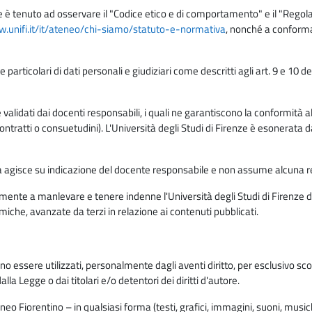
e è tenuto ad osservare il "Codice etico e di comportamento" e il "Regolame
w.unifi.it/it/ateneo/chi-siamo/statuto-e-normativa
, nonché a conforma
e particolari di dati personali e giudiziari come descritti agli art. 9 e 1
lidati dai docenti responsabili, i quali ne garantiscono la conformità alle 
da contratti o consuetudini). L'Università degli Studi di Firenze è esonerata 
rma agisce su indicazione del docente responsabile e non assume alcuna r
ente a manlevare e tenere indenne l'Università degli Studi di Firenze da
miche, avanzate da terzi in relazione ai contenuti pubblicati.
ono essere utilizzati, personalmente dagli aventi diritto, per esclusivo s
a Legge o dai titolari e/o detentori dei diritti d'autore.
eo Fiorentino – in qualsiasi forma (testi, grafici, immagini, suoni, musiche