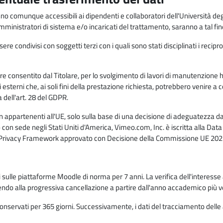
anno comunque accessibili ai dipendenti e collaboratori dell'Università deg
 amministratori di sistema e/o incaricati del trattamento, saranno a tal fi
re condivisi con soggetti terzi con i quali sono stati disciplinati i recipro
ò essere consentito dal Titolare, per lo svolgimento di lavori di manutenz
 esterni che, ai soli fini della prestazione richiesta, potrebbero venire a
ell'art. 28 del GDPR.
n appartenenti all'UE, solo sulla base di una decisione di adeguatezza da 
con sede negli Stati Uniti d'America, Vimeo.com, Inc. è iscritta alla Da
a Privacy Framework approvato con Decisione della Commissione UE 2023
ati sulle piattaforme Moodle di norma per 7 anni. La verifica dell'interesse 
ndo alla progressiva cancellazione a partire dall'anno accademico più v
o conservati per 365 giorni. Successivamente, i dati del tracciamento delle