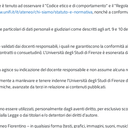
e è tenuto ad osservare il "Codice etico e di comportamento" e il "Regolame
w.unifi.it/it/ateneo/chi-siamo/statuto-e-normativa
, nonché a conforma
e particolari di dati personali e giudiziari come descritti agli art. 9 e 1
lidati dai docenti responsabili, i quali ne garantiscono la conformità alle 
da contratti o consuetudini). L'Università degli Studi di Firenze è esonerata 
rma agisce su indicazione del docente responsabile e non assume alcuna r
ente a manlevare e tenere indenne l'Università degli Studi di Firenze da
miche, avanzate da terzi in relazione ai contenuti pubblicati.
ono essere utilizzati, personalmente dagli aventi diritto, per esclusivo s
a Legge o dai titolari e/o detentori dei diritti d'autore.
eo Fiorentino – in qualsiasi forma (testi, grafici, immagini, suoni, musiche