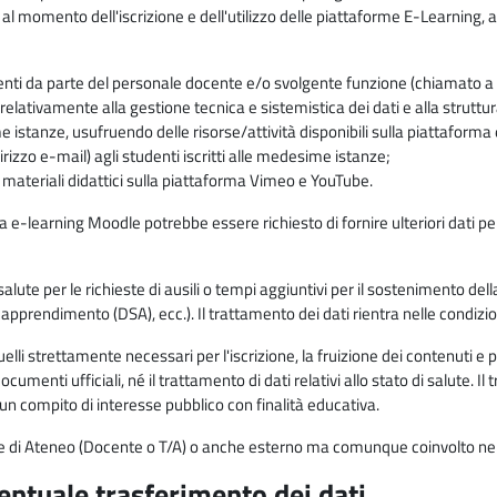
 al momento dell'iscrizione e dell'utilizzo delle piattaforme E-Learning, a
enti da parte del personale docente e/o svolgente funzione (chiamato a c
lativamente alla gestione tecnica e sistemistica dei dati e alla struttu
me istanze, usufruendo delle risorse/attività disponibili sulla piattaform
rizzo e-mail) agli studenti iscritti alle medesime istanze;
i materiali didattici sulla piattaforma Vimeo e YouTube.
rma e-learning Moodle potrebbe essere richiesto di fornire ulteriori dati per
alute per le richieste di ausili o tempi aggiuntivi per il sostenimento del
di apprendimento (DSA), ecc.). Il trattamento dei dati rientra nelle condizioni 
elli strettamente necessari per l'iscrizione, la fruizione dei contenuti e 
documenti ufficiali, né il trattamento di dati relativi allo stato di salute
di un compito di interesse pubblico con finalità educativa.
onale di Ateneo (Docente o T/A) o anche esterno ma comunque coinvolto nel
ventuale trasferimento dei dati