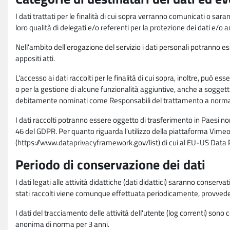
I dati trattati per le finalità di cui sopra verranno comunicati o sar
loro qualità di delegati e/o referenti per la protezione dei dati e/o
Nell'ambito dell'erogazione del servizio i dati personali potranno esse
appositi atti.
L'accesso ai dati raccolti per le finalità di cui sopra, inoltre, pu
o per la gestione di alcune funzionalità aggiuntive, anche a soggetti
debitamente nominati come Responsabili del trattamento a norma d
I dati raccolti potranno essere oggetto di trasferimento in Paesi no
46 del GDPR. Per quanto riguarda l'utilizzo della piattaforma Vimeo 
(https://www.dataprivacyframework.gov/list) di cui al EU-US Dat
Periodo di conservazione dei dati
I dati legati alle attività didattiche (dati didattici) saranno conserv
stati raccolti viene comunque effettuata periodicamente, provvede
I dati del tracciamento delle attività dell'utente (log correnti) son
anonima di norma per 3 anni.