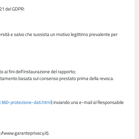
e 21 del GDPR:
ersità e salvo che sussista un motivo legittimo prevalente per
 ai fini dell'instaurazione del rapporto;
trattamento basata sul consenso prestato prima della revoca.
11360-protezione-dati.html
) inviando una e-mail al Responsabile
p://www.garanteprivacy.it).