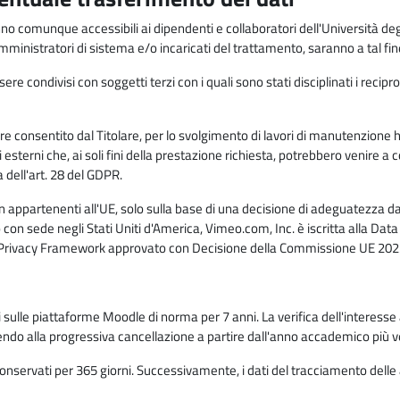
anno comunque accessibili ai dipendenti e collaboratori dell'Università deg
 amministratori di sistema e/o incaricati del trattamento, saranno a tal fi
re condivisi con soggetti terzi con i quali sono stati disciplinati i recipro
ò essere consentito dal Titolare, per lo svolgimento di lavori di manutenz
 esterni che, ai soli fini della prestazione richiesta, potrebbero venire a
ell'art. 28 del GDPR.
n appartenenti all'UE, solo sulla base di una decisione di adeguatezza da 
con sede negli Stati Uniti d'America, Vimeo.com, Inc. è iscritta alla Da
a Privacy Framework approvato con Decisione della Commissione UE 2023
ati sulle piattaforme Moodle di norma per 7 anni. La verifica dell'interesse 
ndo alla progressiva cancellazione a partire dall'anno accademico più v
o conservati per 365 giorni. Successivamente, i dati del tracciamento delle