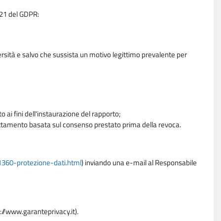
e 21 del GDPR:
ersità e salvo che sussista un motivo legittimo prevalente per
 ai fini dell'instaurazione del rapporto;
trattamento basata sul consenso prestato prima della revoca.
11360-protezione-dati.html
) inviando una e-mail al Responsabile
p://www.garanteprivacy.it).