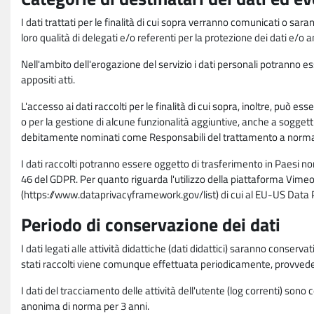
I dati trattati per le finalità di cui sopra verranno comunicati o sar
loro qualità di delegati e/o referenti per la protezione dei dati e/o
Nell'ambito dell'erogazione del servizio i dati personali potranno esse
appositi atti.
L'accesso ai dati raccolti per le finalità di cui sopra, inoltre, pu
o per la gestione di alcune funzionalità aggiuntive, anche a soggetti
debitamente nominati come Responsabili del trattamento a norma d
I dati raccolti potranno essere oggetto di trasferimento in Paesi no
46 del GDPR. Per quanto riguarda l'utilizzo della piattaforma Vimeo 
(https://www.dataprivacyframework.gov/list) di cui al EU-US Dat
Periodo di conservazione dei dati
I dati legati alle attività didattiche (dati didattici) saranno conserv
stati raccolti viene comunque effettuata periodicamente, provvede
I dati del tracciamento delle attività dell'utente (log correnti) son
anonima di norma per 3 anni.