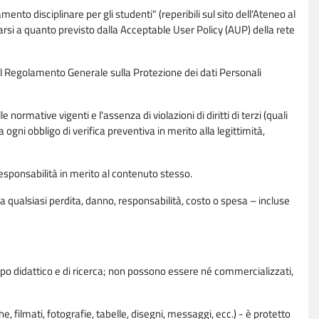
nto disciplinare per gli studenti" (reperibili sul sito dell'Ateneo al
rsi a quanto previsto dalla Acceptable User Policy (AUP) della rete
0 del Regolamento Generale sulla Protezione dei dati Personali
normative vigenti e l'assenza di violazioni di diritti di terzi (quali
da ogni obbligo di verifica preventiva in merito alla legittimità,
esponsabilità in merito al contenuto stesso.
 qualsiasi perdita, danno, responsabilità, costo o spesa – incluse
copo didattico e di ricerca; non possono essere né commercializzati,
, filmati, fotografie, tabelle, disegni, messaggi, ecc.) - è protetto