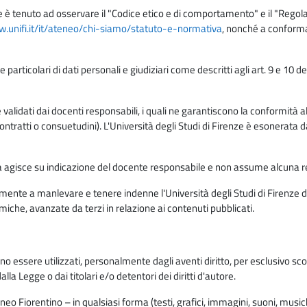
e è tenuto ad osservare il "Codice etico e di comportamento" e il "Regolame
w.unifi.it/it/ateneo/chi-siamo/statuto-e-normativa
, nonché a conforma
e particolari di dati personali e giudiziari come descritti agli art. 9 e 1
lidati dai docenti responsabili, i quali ne garantiscono la conformità alle 
da contratti o consuetudini). L'Università degli Studi di Firenze è esonerata 
rma agisce su indicazione del docente responsabile e non assume alcuna r
ente a manlevare e tenere indenne l'Università degli Studi di Firenze da
miche, avanzate da terzi in relazione ai contenuti pubblicati.
ono essere utilizzati, personalmente dagli aventi diritto, per esclusivo s
a Legge o dai titolari e/o detentori dei diritti d'autore.
eo Fiorentino – in qualsiasi forma (testi, grafici, immagini, suoni, musiche