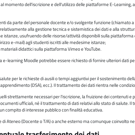
 al momento dell'iscrizione e dell'utilizzo delle piattaforme E-Learning, a
enti da parte del personale docente e/o svolgente funzione (chiamato a c
lativamente alla gestione tecnica e sistemistica dei dati e alla struttu
me istanze, usufruendo delle risorse/attività disponibili sulla piattaform
rizzo e-mail) agli studenti iscritti alle medesime istanze;
i materiali didattici sulla piattaforma Vimeo e YouTube.
rma e-learning Moodle potrebbe essere richiesto di fornire ulteriori dati per
alute per le richieste di ausili o tempi aggiuntivi per il sostenimento del
di apprendimento (DSA), ecc.). Il trattamento dei dati rientra nelle condizioni 
elli strettamente necessari per l'iscrizione, la fruizione dei contenuti e 
documenti ufficiali, né il trattamento di dati relativi allo stato di salute
di un compito di interesse pubblico con finalità educativa.
onale di Ateneo (Docente o T/A) o anche esterno ma comunque coinvolto nel
ventuale trasferimento dei dati