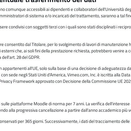
anno comunque accessibili ai dipendenti e collaboratori dell'Università deg
 amministratori di sistema e/o incaricati del trattamento, saranno a tal fi
re condivisi con soggetti terzi con i quali sono stati disciplinati i recipro
ò essere consentito dal Titolare, per lo svolgimento di lavori di manutenz
 esterni che, ai soli fini della prestazione richiesta, potrebbero venire a
ell'art. 28 del GDPR.
n appartenenti all'UE, solo sulla base di una decisione di adeguatezza da 
con sede negli Stati Uniti d'America, Vimeo.com, Inc. è iscritta alla Da
a Privacy Framework approvato con Decisione della Commissione UE 2023
ati sulle piattaforme Moodle di norma per 7 anni. La verifica dell'interesse 
ndo alla progressiva cancellazione a partire dall'anno accademico più v
o conservati per 365 giorni. Successivamente, i dati del tracciamento delle