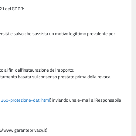
e 21 del GDPR:
ersità e salvo che sussista un motivo legittimo prevalente per
 ai fini dell'instaurazione del rapporto;
trattamento basata sul consenso prestato prima della revoca.
11360-protezione-dati.html
) inviando una e-mail al Responsabile
p://www.garanteprivacy.it).