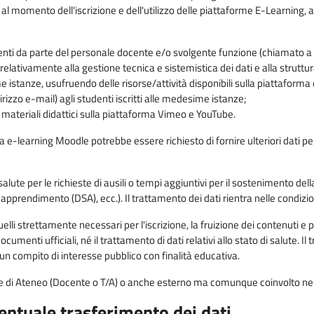
 al momento dell'iscrizione e dell'utilizzo delle piattaforme E-Learning, a
enti da parte del personale docente e/o svolgente funzione (chiamato a c
lativamente alla gestione tecnica e sistemistica dei dati e alla struttu
me istanze, usufruendo delle risorse/attività disponibili sulla piattaform
rizzo e-mail) agli studenti iscritti alle medesime istanze;
i materiali didattici sulla piattaforma Vimeo e YouTube.
rma e-learning Moodle potrebbe essere richiesto di fornire ulteriori dati per
alute per le richieste di ausili o tempi aggiuntivi per il sostenimento del
di apprendimento (DSA), ecc.). Il trattamento dei dati rientra nelle condizioni 
elli strettamente necessari per l'iscrizione, la fruizione dei contenuti e 
documenti ufficiali, né il trattamento di dati relativi allo stato di salute
di un compito di interesse pubblico con finalità educativa.
onale di Ateneo (Docente o T/A) o anche esterno ma comunque coinvolto nel
ventuale trasferimento dei dati