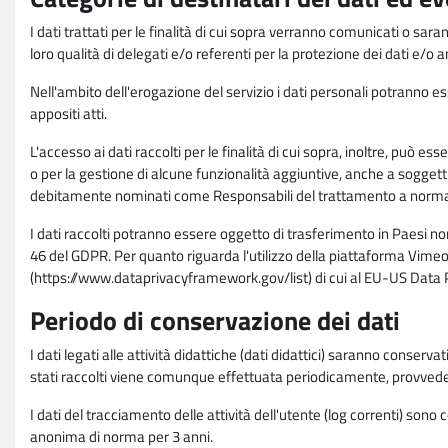
I dati trattati per le finalità di cui sopra verranno comunicati o sar
loro qualità di delegati e/o referenti per la protezione dei dati e/o
Nell'ambito dell'erogazione del servizio i dati personali potranno esse
appositi atti.
L'accesso ai dati raccolti per le finalità di cui sopra, inoltre, pu
o per la gestione di alcune funzionalità aggiuntive, anche a soggetti
debitamente nominati come Responsabili del trattamento a norma d
I dati raccolti potranno essere oggetto di trasferimento in Paesi no
46 del GDPR. Per quanto riguarda l'utilizzo della piattaforma Vimeo 
(https://www.dataprivacyframework.gov/list) di cui al EU-US Dat
Periodo di conservazione dei dati
I dati legati alle attività didattiche (dati didattici) saranno conserv
stati raccolti viene comunque effettuata periodicamente, provvede
I dati del tracciamento delle attività dell'utente (log correnti) son
anonima di norma per 3 anni.