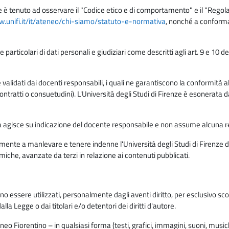
e è tenuto ad osservare il "Codice etico e di comportamento" e il "Regolame
w.unifi.it/it/ateneo/chi-siamo/statuto-e-normativa
, nonché a conforma
e particolari di dati personali e giudiziari come descritti agli art. 9 e 1
lidati dai docenti responsabili, i quali ne garantiscono la conformità alle 
da contratti o consuetudini). L'Università degli Studi di Firenze è esonerata 
rma agisce su indicazione del docente responsabile e non assume alcuna r
ente a manlevare e tenere indenne l'Università degli Studi di Firenze da
miche, avanzate da terzi in relazione ai contenuti pubblicati.
ono essere utilizzati, personalmente dagli aventi diritto, per esclusivo s
a Legge o dai titolari e/o detentori dei diritti d'autore.
eo Fiorentino – in qualsiasi forma (testi, grafici, immagini, suoni, musiche