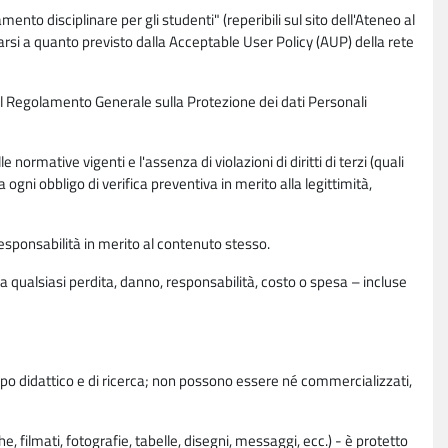
nto disciplinare per gli studenti" (reperibili sul sito dell'Ateneo al
rsi a quanto previsto dalla Acceptable User Policy (AUP) della rete
0 del Regolamento Generale sulla Protezione dei dati Personali
normative vigenti e l'assenza di violazioni di diritti di terzi (quali
da ogni obbligo di verifica preventiva in merito alla legittimità,
esponsabilità in merito al contenuto stesso.
 qualsiasi perdita, danno, responsabilità, costo o spesa – incluse
copo didattico e di ricerca; non possono essere né commercializzati,
, filmati, fotografie, tabelle, disegni, messaggi, ecc.) - è protetto