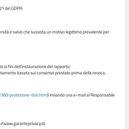
e 21 del GDPR:
ersità e salvo che sussista un motivo legittimo prevalente per
 ai fini dell'instaurazione del rapporto;
trattamento basata sul consenso prestato prima della revoca.
11360-protezione-dati.html
) inviando una e-mail al Responsabile
p://www.garanteprivacy.it).