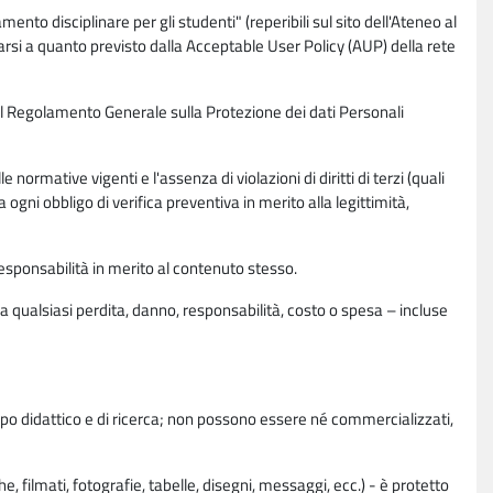
nto disciplinare per gli studenti" (reperibili sul sito dell'Ateneo al
rsi a quanto previsto dalla Acceptable User Policy (AUP) della rete
0 del Regolamento Generale sulla Protezione dei dati Personali
normative vigenti e l'assenza di violazioni di diritti di terzi (quali
da ogni obbligo di verifica preventiva in merito alla legittimità,
esponsabilità in merito al contenuto stesso.
 qualsiasi perdita, danno, responsabilità, costo o spesa – incluse
copo didattico e di ricerca; non possono essere né commercializzati,
, filmati, fotografie, tabelle, disegni, messaggi, ecc.) - è protetto