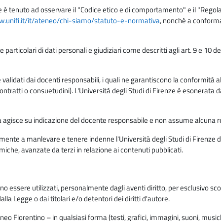
e è tenuto ad osservare il "Codice etico e di comportamento" e il "Regolame
w.unifi.it/it/ateneo/chi-siamo/statuto-e-normativa
, nonché a conforma
e particolari di dati personali e giudiziari come descritti agli art. 9 e 1
lidati dai docenti responsabili, i quali ne garantiscono la conformità alle 
da contratti o consuetudini). L'Università degli Studi di Firenze è esonerata 
rma agisce su indicazione del docente responsabile e non assume alcuna r
ente a manlevare e tenere indenne l'Università degli Studi di Firenze da
miche, avanzate da terzi in relazione ai contenuti pubblicati.
ono essere utilizzati, personalmente dagli aventi diritto, per esclusivo s
a Legge o dai titolari e/o detentori dei diritti d'autore.
eo Fiorentino – in qualsiasi forma (testi, grafici, immagini, suoni, musiche