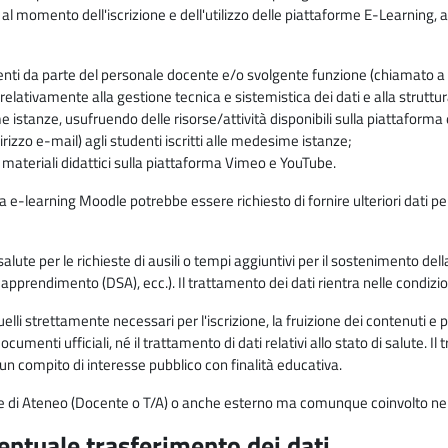
 al momento dell'iscrizione e dell'utilizzo delle piattaforme E-Learning, a
enti da parte del personale docente e/o svolgente funzione (chiamato a c
lativamente alla gestione tecnica e sistemistica dei dati e alla struttu
me istanze, usufruendo delle risorse/attività disponibili sulla piattaform
rizzo e-mail) agli studenti iscritti alle medesime istanze;
i materiali didattici sulla piattaforma Vimeo e YouTube.
rma e-learning Moodle potrebbe essere richiesto di fornire ulteriori dati per
alute per le richieste di ausili o tempi aggiuntivi per il sostenimento del
di apprendimento (DSA), ecc.). Il trattamento dei dati rientra nelle condizioni 
elli strettamente necessari per l'iscrizione, la fruizione dei contenuti e 
documenti ufficiali, né il trattamento di dati relativi allo stato di salute
di un compito di interesse pubblico con finalità educativa.
onale di Ateneo (Docente o T/A) o anche esterno ma comunque coinvolto nel
ventuale trasferimento dei dati