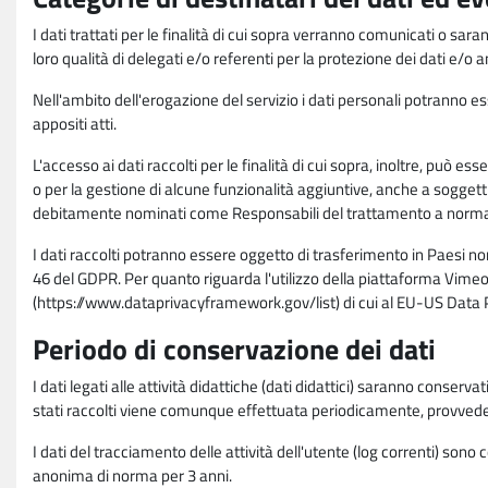
I dati trattati per le finalità di cui sopra verranno comunicati o sar
loro qualità di delegati e/o referenti per la protezione dei dati e/o
Nell'ambito dell'erogazione del servizio i dati personali potranno esse
appositi atti.
L'accesso ai dati raccolti per le finalità di cui sopra, inoltre, pu
o per la gestione di alcune funzionalità aggiuntive, anche a soggetti
debitamente nominati come Responsabili del trattamento a norma d
I dati raccolti potranno essere oggetto di trasferimento in Paesi no
46 del GDPR. Per quanto riguarda l'utilizzo della piattaforma Vimeo 
(https://www.dataprivacyframework.gov/list) di cui al EU-US Dat
Periodo di conservazione dei dati
I dati legati alle attività didattiche (dati didattici) saranno conserv
stati raccolti viene comunque effettuata periodicamente, provvede
I dati del tracciamento delle attività dell'utente (log correnti) son
anonima di norma per 3 anni.