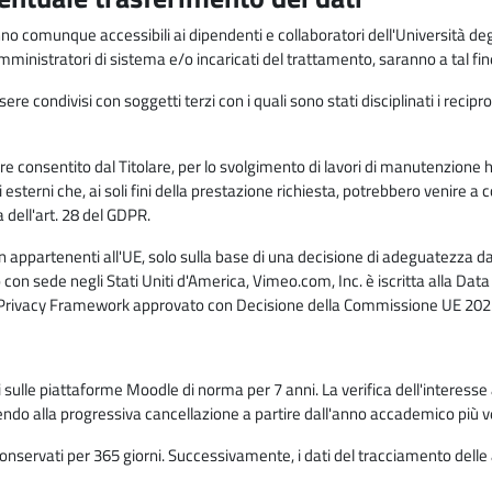
anno comunque accessibili ai dipendenti e collaboratori dell'Università deg
 amministratori di sistema e/o incaricati del trattamento, saranno a tal fi
re condivisi con soggetti terzi con i quali sono stati disciplinati i recipro
ò essere consentito dal Titolare, per lo svolgimento di lavori di manutenz
 esterni che, ai soli fini della prestazione richiesta, potrebbero venire a
ell'art. 28 del GDPR.
n appartenenti all'UE, solo sulla base di una decisione di adeguatezza da 
con sede negli Stati Uniti d'America, Vimeo.com, Inc. è iscritta alla Da
a Privacy Framework approvato con Decisione della Commissione UE 2023
ati sulle piattaforme Moodle di norma per 7 anni. La verifica dell'interesse 
ndo alla progressiva cancellazione a partire dall'anno accademico più v
o conservati per 365 giorni. Successivamente, i dati del tracciamento delle