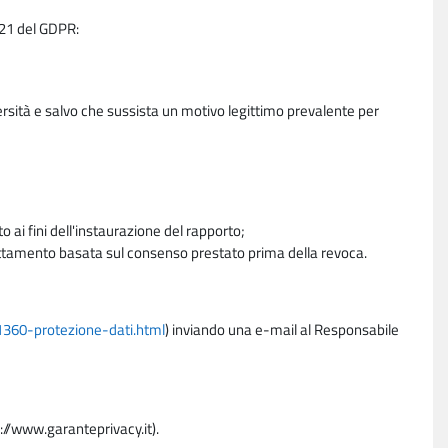
e 21 del GDPR:
ersità e salvo che sussista un motivo legittimo prevalente per
 ai fini dell'instaurazione del rapporto;
trattamento basata sul consenso prestato prima della revoca.
11360-protezione-dati.html
) inviando una e-mail al Responsabile
p://www.garanteprivacy.it).