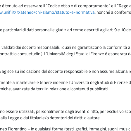
e è tenuto ad osservare il "Codice etico e di comportamento" e il "Regolame
w.unifi.it/it/ateneo/chi-siamo/statuto-e-normativa
, nonché a conforma
e particolari di dati personali e giudiziari come descritti agli art. 9 e 1
lidati dai docenti responsabili, i quali ne garantiscono la conformità alle 
da contratti o consuetudini). L'Università degli Studi di Firenze è esonerata 
rma agisce su indicazione del docente responsabile e non assume alcuna r
ente a manlevare e tenere indenne l'Università degli Studi di Firenze da
miche, avanzate da terzi in relazione ai contenuti pubblicati.
ono essere utilizzati, personalmente dagli aventi diritto, per esclusivo s
a Legge o dai titolari e/o detentori dei diritti d'autore.
eo Fiorentino – in qualsiasi forma (testi, grafici, immagini, suoni, musiche