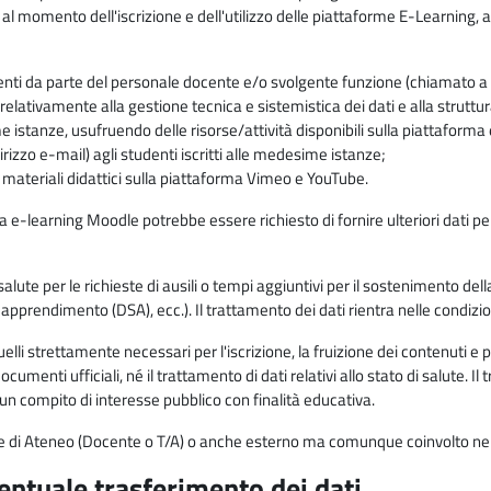
 al momento dell'iscrizione e dell'utilizzo delle piattaforme E-Learning, a
enti da parte del personale docente e/o svolgente funzione (chiamato a c
lativamente alla gestione tecnica e sistemistica dei dati e alla struttu
me istanze, usufruendo delle risorse/attività disponibili sulla piattaform
rizzo e-mail) agli studenti iscritti alle medesime istanze;
i materiali didattici sulla piattaforma Vimeo e YouTube.
rma e-learning Moodle potrebbe essere richiesto di fornire ulteriori dati per
alute per le richieste di ausili o tempi aggiuntivi per il sostenimento del
di apprendimento (DSA), ecc.). Il trattamento dei dati rientra nelle condizioni 
elli strettamente necessari per l'iscrizione, la fruizione dei contenuti e 
documenti ufficiali, né il trattamento di dati relativi allo stato di salute
di un compito di interesse pubblico con finalità educativa.
onale di Ateneo (Docente o T/A) o anche esterno ma comunque coinvolto nel
ventuale trasferimento dei dati