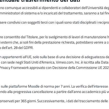
anno comunque accessibili ai dipendenti e collaboratori dell'Università deg
 amministratori di sistema e/o incaricati del trattamento, saranno a tal fi
re condivisi con soggetti terzi con i quali sono stati disciplinati i recipro
ò essere consentito dal Titolare, per lo svolgimento di lavori di manutenz
 esterni che, ai soli fini della prestazione richiesta, potrebbero venire a
ell'art. 28 del GDPR.
n appartenenti all'UE, solo sulla base di una decisione di adeguatezza da 
con sede negli Stati Uniti d'America, Vimeo.com, Inc. è iscritta alla Da
a Privacy Framework approvato con Decisione della Commissione UE 2023
ati sulle piattaforme Moodle di norma per 7 anni. La verifica dell'interesse 
ndo alla progressiva cancellazione a partire dall'anno accademico più v
o conservati per 365 giorni. Successivamente, i dati del tracciamento delle