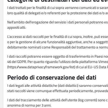
I dati trattati per le finalità di cui sopra verranno comunicati o sar
loro qualità di delegati e/o referenti per la protezione dei dati e/o
Nell'ambito dell'erogazione del servizio i dati personali potranno esse
appositi atti.
L'accesso ai dati raccolti per le finalità di cui sopra, inoltre, pu
o per la gestione di alcune funzionalità aggiuntive, anche a soggetti
debitamente nominati come Responsabili del trattamento a norma d
I dati raccolti potranno essere oggetto di trasferimento in Paesi no
46 del GDPR. Per quanto riguarda l'utilizzo della piattaforma Vimeo 
(https://www.dataprivacyframework.gov/list) di cui al EU-US Dat
Periodo di conservazione dei dati
I dati legati alle attività didattiche (dati didattici) saranno conserv
stati raccolti viene comunque effettuata periodicamente, provvede
I dati del tracciamento delle attività dell'utente (log correnti) son
anonima di norma per 3 anni.