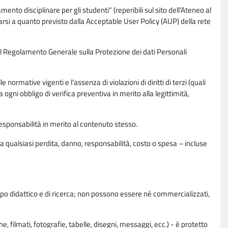
nto disciplinare per gli studenti" (reperibili sul sito dell'Ateneo al
rsi a quanto previsto dalla Acceptable User Policy (AUP) della rete
0 del Regolamento Generale sulla Protezione dei dati Personali
normative vigenti e l'assenza di violazioni di diritti di terzi (quali
da ogni obbligo di verifica preventiva in merito alla legittimità,
esponsabilità in merito al contenuto stesso.
 qualsiasi perdita, danno, responsabilità, costo o spesa – incluse
copo didattico e di ricerca; non possono essere né commercializzati,
, filmati, fotografie, tabelle, disegni, messaggi, ecc.) - è protetto