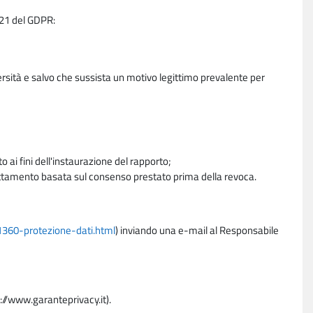
e 21 del GDPR:
ersità e salvo che sussista un motivo legittimo prevalente per
 ai fini dell'instaurazione del rapporto;
trattamento basata sul consenso prestato prima della revoca.
11360-protezione-dati.html
) inviando una e-mail al Responsabile
p://www.garanteprivacy.it).