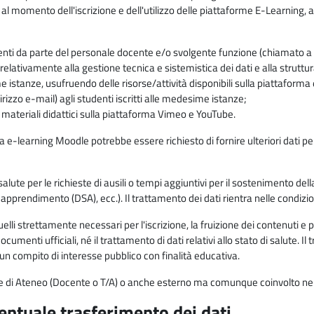
 al momento dell'iscrizione e dell'utilizzo delle piattaforme E-Learning, a
enti da parte del personale docente e/o svolgente funzione (chiamato a c
lativamente alla gestione tecnica e sistemistica dei dati e alla struttu
me istanze, usufruendo delle risorse/attività disponibili sulla piattaform
rizzo e-mail) agli studenti iscritti alle medesime istanze;
i materiali didattici sulla piattaforma Vimeo e YouTube.
rma e-learning Moodle potrebbe essere richiesto di fornire ulteriori dati per
alute per le richieste di ausili o tempi aggiuntivi per il sostenimento del
di apprendimento (DSA), ecc.). Il trattamento dei dati rientra nelle condizioni 
elli strettamente necessari per l'iscrizione, la fruizione dei contenuti e 
documenti ufficiali, né il trattamento di dati relativi allo stato di salute
di un compito di interesse pubblico con finalità educativa.
onale di Ateneo (Docente o T/A) o anche esterno ma comunque coinvolto nel
ventuale trasferimento dei dati