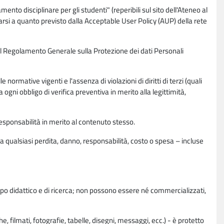
nto disciplinare per gli studenti" (reperibili sul sito dell'Ateneo al
rsi a quanto previsto dalla Acceptable User Policy (AUP) della rete
0 del Regolamento Generale sulla Protezione dei dati Personali
normative vigenti e l'assenza di violazioni di diritti di terzi (quali
da ogni obbligo di verifica preventiva in merito alla legittimità,
esponsabilità in merito al contenuto stesso.
 qualsiasi perdita, danno, responsabilità, costo o spesa – incluse
copo didattico e di ricerca; non possono essere né commercializzati,
, filmati, fotografie, tabelle, disegni, messaggi, ecc.) - è protetto