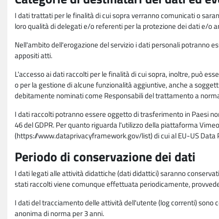
I dati trattati per le finalità di cui sopra verranno comunicati o sar
loro qualità di delegati e/o referenti per la protezione dei dati e/o
Nell'ambito dell'erogazione del servizio i dati personali potranno esse
appositi atti.
L'accesso ai dati raccolti per le finalità di cui sopra, inoltre, pu
o per la gestione di alcune funzionalità aggiuntive, anche a soggetti
debitamente nominati come Responsabili del trattamento a norma d
I dati raccolti potranno essere oggetto di trasferimento in Paesi no
46 del GDPR. Per quanto riguarda l'utilizzo della piattaforma Vimeo 
(https://www.dataprivacyframework.gov/list) di cui al EU-US Dat
Periodo di conservazione dei dati
I dati legati alle attività didattiche (dati didattici) saranno conserv
stati raccolti viene comunque effettuata periodicamente, provvede
I dati del tracciamento delle attività dell'utente (log correnti) son
anonima di norma per 3 anni.