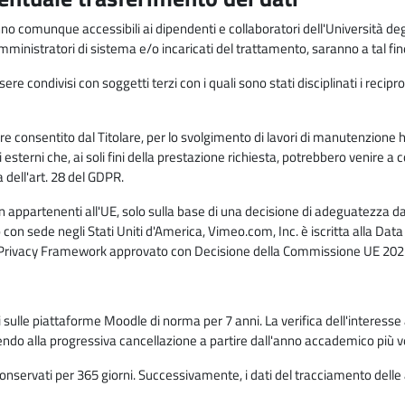
anno comunque accessibili ai dipendenti e collaboratori dell'Università deg
 amministratori di sistema e/o incaricati del trattamento, saranno a tal fi
re condivisi con soggetti terzi con i quali sono stati disciplinati i recipro
ò essere consentito dal Titolare, per lo svolgimento di lavori di manutenz
 esterni che, ai soli fini della prestazione richiesta, potrebbero venire a
ell'art. 28 del GDPR.
n appartenenti all'UE, solo sulla base di una decisione di adeguatezza da 
con sede negli Stati Uniti d'America, Vimeo.com, Inc. è iscritta alla Da
a Privacy Framework approvato con Decisione della Commissione UE 2023
ati sulle piattaforme Moodle di norma per 7 anni. La verifica dell'interesse 
ndo alla progressiva cancellazione a partire dall'anno accademico più v
o conservati per 365 giorni. Successivamente, i dati del tracciamento delle