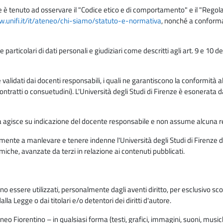
e è tenuto ad osservare il "Codice etico e di comportamento" e il "Regolame
w.unifi.it/it/ateneo/chi-siamo/statuto-e-normativa
, nonché a conforma
e particolari di dati personali e giudiziari come descritti agli art. 9 e 1
lidati dai docenti responsabili, i quali ne garantiscono la conformità alle 
da contratti o consuetudini). L'Università degli Studi di Firenze è esonerata 
rma agisce su indicazione del docente responsabile e non assume alcuna r
ente a manlevare e tenere indenne l'Università degli Studi di Firenze da
miche, avanzate da terzi in relazione ai contenuti pubblicati.
ono essere utilizzati, personalmente dagli aventi diritto, per esclusivo s
a Legge o dai titolari e/o detentori dei diritti d'autore.
eo Fiorentino – in qualsiasi forma (testi, grafici, immagini, suoni, musiche