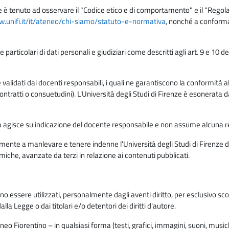
e è tenuto ad osservare il "Codice etico e di comportamento" e il "Regolame
w.unifi.it/it/ateneo/chi-siamo/statuto-e-normativa
, nonché a conforma
e particolari di dati personali e giudiziari come descritti agli art. 9 e 1
lidati dai docenti responsabili, i quali ne garantiscono la conformità alle 
da contratti o consuetudini). L'Università degli Studi di Firenze è esonerata 
rma agisce su indicazione del docente responsabile e non assume alcuna r
ente a manlevare e tenere indenne l'Università degli Studi di Firenze da
miche, avanzate da terzi in relazione ai contenuti pubblicati.
ono essere utilizzati, personalmente dagli aventi diritto, per esclusivo s
a Legge o dai titolari e/o detentori dei diritti d'autore.
eo Fiorentino – in qualsiasi forma (testi, grafici, immagini, suoni, musiche