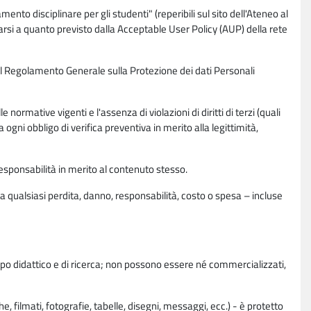
nto disciplinare per gli studenti" (reperibili sul sito dell'Ateneo al
rsi a quanto previsto dalla Acceptable User Policy (AUP) della rete
0 del Regolamento Generale sulla Protezione dei dati Personali
normative vigenti e l'assenza di violazioni di diritti di terzi (quali
da ogni obbligo di verifica preventiva in merito alla legittimità,
esponsabilità in merito al contenuto stesso.
 qualsiasi perdita, danno, responsabilità, costo o spesa – incluse
copo didattico e di ricerca; non possono essere né commercializzati,
, filmati, fotografie, tabelle, disegni, messaggi, ecc.) - è protetto