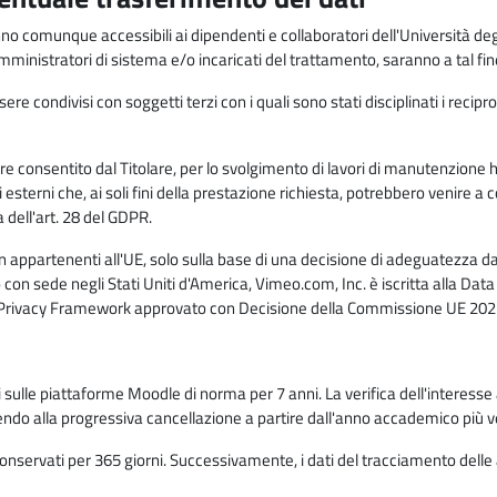
anno comunque accessibili ai dipendenti e collaboratori dell'Università deg
 amministratori di sistema e/o incaricati del trattamento, saranno a tal fi
re condivisi con soggetti terzi con i quali sono stati disciplinati i recipro
ò essere consentito dal Titolare, per lo svolgimento di lavori di manutenz
 esterni che, ai soli fini della prestazione richiesta, potrebbero venire a
ell'art. 28 del GDPR.
n appartenenti all'UE, solo sulla base di una decisione di adeguatezza da 
con sede negli Stati Uniti d'America, Vimeo.com, Inc. è iscritta alla Da
a Privacy Framework approvato con Decisione della Commissione UE 2023
ati sulle piattaforme Moodle di norma per 7 anni. La verifica dell'interesse 
ndo alla progressiva cancellazione a partire dall'anno accademico più v
o conservati per 365 giorni. Successivamente, i dati del tracciamento delle