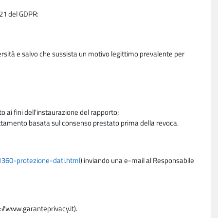
e 21 del GDPR:
ersità e salvo che sussista un motivo legittimo prevalente per
 ai fini dell'instaurazione del rapporto;
trattamento basata sul consenso prestato prima della revoca.
11360-protezione-dati.html
) inviando una e-mail al Responsabile
p://www.garanteprivacy.it).