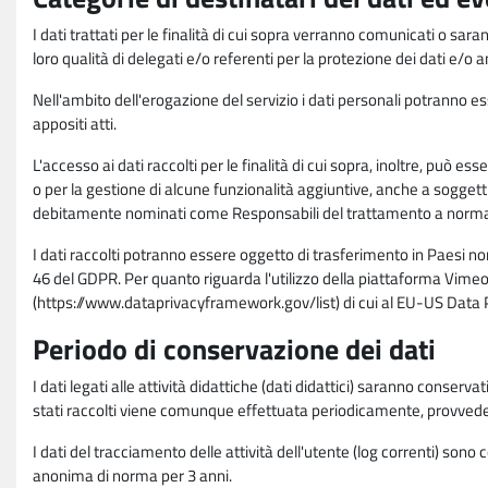
I dati trattati per le finalità di cui sopra verranno comunicati o sar
loro qualità di delegati e/o referenti per la protezione dei dati e/o
Nell'ambito dell'erogazione del servizio i dati personali potranno esse
appositi atti.
L'accesso ai dati raccolti per le finalità di cui sopra, inoltre, pu
o per la gestione di alcune funzionalità aggiuntive, anche a soggetti
debitamente nominati come Responsabili del trattamento a norma d
I dati raccolti potranno essere oggetto di trasferimento in Paesi no
46 del GDPR. Per quanto riguarda l'utilizzo della piattaforma Vimeo 
(https://www.dataprivacyframework.gov/list) di cui al EU-US Dat
Periodo di conservazione dei dati
I dati legati alle attività didattiche (dati didattici) saranno conserv
stati raccolti viene comunque effettuata periodicamente, provvede
I dati del tracciamento delle attività dell'utente (log correnti) son
anonima di norma per 3 anni.