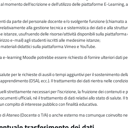
 al momento dell'iscrizione e dell'utilizzo delle piattaforme E-Learning, a
enti da parte del personale docente e/o svolgente funzione (chiamato a c
lativamente alla gestione tecnica e sistemistica dei dati e alla struttu
me istanze, usufruendo delle risorse/attività disponibili sulla piattaform
rizzo e-mail) agli studenti iscritti alle medesime istanze;
i materiali didattici sulla piattaforma Vimeo e YouTube.
rma e-learning Moodle potrebbe essere richiesto di fornire ulteriori dati per
alute per le richieste di ausili o tempi aggiuntivi per il sostenimento del
di apprendimento (DSA), ecc.). Il trattamento dei dati rientra nelle condizioni 
elli strettamente necessari per l'iscrizione, la fruizione dei contenuti e 
documenti ufficiali, né il trattamento di dati relativi allo stato di salute
di un compito di interesse pubblico con finalità educativa.
onale di Ateneo (Docente o T/A) o anche esterno ma comunque coinvolto nel
ventuale trasferimento dei dati