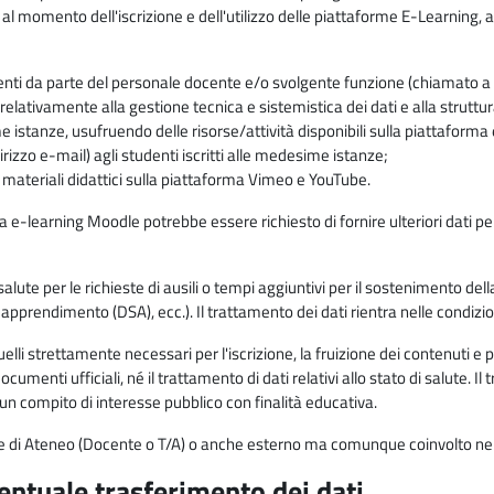
 al momento dell'iscrizione e dell'utilizzo delle piattaforme E-Learning, a
enti da parte del personale docente e/o svolgente funzione (chiamato a c
lativamente alla gestione tecnica e sistemistica dei dati e alla struttu
me istanze, usufruendo delle risorse/attività disponibili sulla piattaform
rizzo e-mail) agli studenti iscritti alle medesime istanze;
i materiali didattici sulla piattaforma Vimeo e YouTube.
rma e-learning Moodle potrebbe essere richiesto di fornire ulteriori dati per
alute per le richieste di ausili o tempi aggiuntivi per il sostenimento del
di apprendimento (DSA), ecc.). Il trattamento dei dati rientra nelle condizioni 
elli strettamente necessari per l'iscrizione, la fruizione dei contenuti e 
documenti ufficiali, né il trattamento di dati relativi allo stato di salute
di un compito di interesse pubblico con finalità educativa.
onale di Ateneo (Docente o T/A) o anche esterno ma comunque coinvolto nel
ventuale trasferimento dei dati