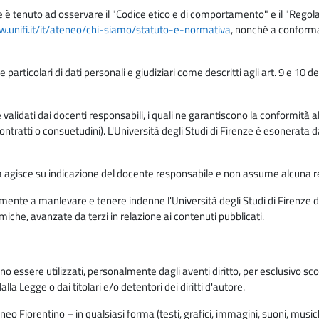
e è tenuto ad osservare il "Codice etico e di comportamento" e il "Regolame
w.unifi.it/it/ateneo/chi-siamo/statuto-e-normativa
, nonché a conforma
e particolari di dati personali e giudiziari come descritti agli art. 9 e 1
lidati dai docenti responsabili, i quali ne garantiscono la conformità alle 
da contratti o consuetudini). L'Università degli Studi di Firenze è esonerata 
rma agisce su indicazione del docente responsabile e non assume alcuna r
ente a manlevare e tenere indenne l'Università degli Studi di Firenze da
miche, avanzate da terzi in relazione ai contenuti pubblicati.
ono essere utilizzati, personalmente dagli aventi diritto, per esclusivo s
a Legge o dai titolari e/o detentori dei diritti d'autore.
eo Fiorentino – in qualsiasi forma (testi, grafici, immagini, suoni, musiche