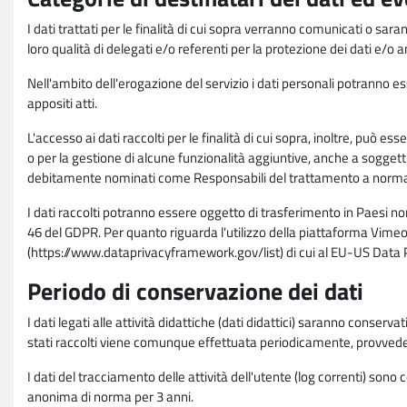
I dati trattati per le finalità di cui sopra verranno comunicati o sar
loro qualità di delegati e/o referenti per la protezione dei dati e/o
Nell'ambito dell'erogazione del servizio i dati personali potranno esse
appositi atti.
L'accesso ai dati raccolti per le finalità di cui sopra, inoltre, pu
o per la gestione di alcune funzionalità aggiuntive, anche a soggetti
debitamente nominati come Responsabili del trattamento a norma d
I dati raccolti potranno essere oggetto di trasferimento in Paesi no
46 del GDPR. Per quanto riguarda l'utilizzo della piattaforma Vimeo 
(https://www.dataprivacyframework.gov/list) di cui al EU-US Dat
Periodo di conservazione dei dati
I dati legati alle attività didattiche (dati didattici) saranno conserv
stati raccolti viene comunque effettuata periodicamente, provvede
I dati del tracciamento delle attività dell'utente (log correnti) son
anonima di norma per 3 anni.