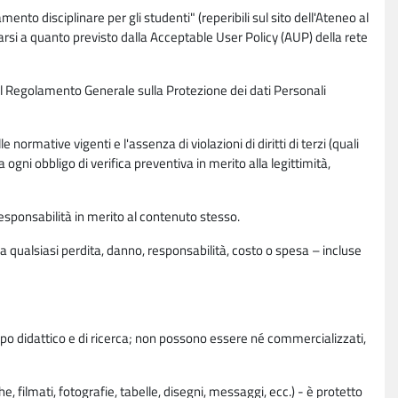
nto disciplinare per gli studenti" (reperibili sul sito dell'Ateneo al
rsi a quanto previsto dalla Acceptable User Policy (AUP) della rete
0 del Regolamento Generale sulla Protezione dei dati Personali
normative vigenti e l'assenza di violazioni di diritti di terzi (quali
da ogni obbligo di verifica preventiva in merito alla legittimità,
esponsabilità in merito al contenuto stesso.
 qualsiasi perdita, danno, responsabilità, costo o spesa – incluse
copo didattico e di ricerca; non possono essere né commercializzati,
, filmati, fotografie, tabelle, disegni, messaggi, ecc.) - è protetto