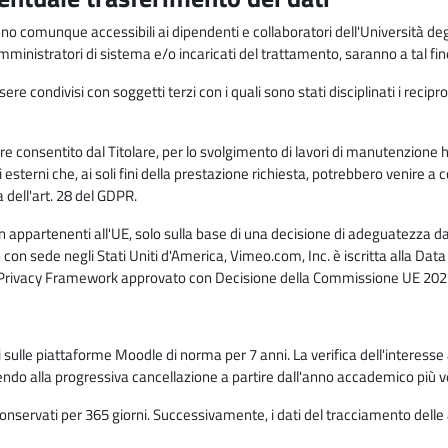
anno comunque accessibili ai dipendenti e collaboratori dell'Università deg
 amministratori di sistema e/o incaricati del trattamento, saranno a tal fi
re condivisi con soggetti terzi con i quali sono stati disciplinati i recipro
ò essere consentito dal Titolare, per lo svolgimento di lavori di manutenz
 esterni che, ai soli fini della prestazione richiesta, potrebbero venire a
ell'art. 28 del GDPR.
n appartenenti all'UE, solo sulla base di una decisione di adeguatezza da 
con sede negli Stati Uniti d'America, Vimeo.com, Inc. è iscritta alla Da
a Privacy Framework approvato con Decisione della Commissione UE 2023
ati sulle piattaforme Moodle di norma per 7 anni. La verifica dell'interesse 
ndo alla progressiva cancellazione a partire dall'anno accademico più v
o conservati per 365 giorni. Successivamente, i dati del tracciamento delle