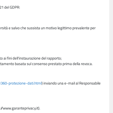
e 21 del GDPR:
ersità e salvo che sussista un motivo legittimo prevalente per
 ai fini dell'instaurazione del rapporto;
trattamento basata sul consenso prestato prima della revoca.
11360-protezione-dati.html
) inviando una e-mail al Responsabile
p://www.garanteprivacy.it).