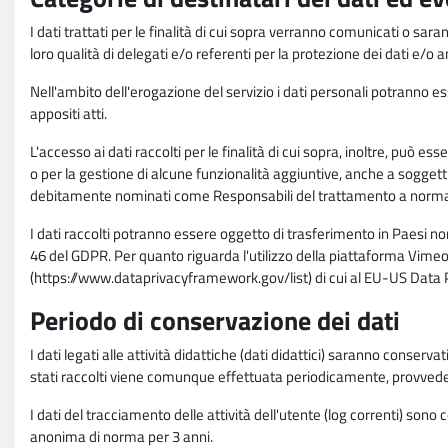
I dati trattati per le finalità di cui sopra verranno comunicati o sar
loro qualità di delegati e/o referenti per la protezione dei dati e/o
Nell'ambito dell'erogazione del servizio i dati personali potranno esse
appositi atti.
L'accesso ai dati raccolti per le finalità di cui sopra, inoltre, pu
o per la gestione di alcune funzionalità aggiuntive, anche a soggetti
debitamente nominati come Responsabili del trattamento a norma d
I dati raccolti potranno essere oggetto di trasferimento in Paesi no
46 del GDPR. Per quanto riguarda l'utilizzo della piattaforma Vimeo 
(https://www.dataprivacyframework.gov/list) di cui al EU-US Dat
Periodo di conservazione dei dati
I dati legati alle attività didattiche (dati didattici) saranno conserv
stati raccolti viene comunque effettuata periodicamente, provvede
I dati del tracciamento delle attività dell'utente (log correnti) son
anonima di norma per 3 anni.