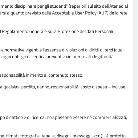
nto disciplinare per gli studenti" (reperibili sul sito dell'Ateneo al
rsi a quanto previsto dalla Acceptable User Policy (AUP) della rete
0 del Regolamento Generale sulla Protezione dei dati Personali
normative vigenti e l'assenza di violazioni di diritti di terzi (quali
da ogni obbligo di verifica preventiva in merito alla legittimità,
esponsabilità in merito al contenuto stesso.
 qualsiasi perdita, danno, responsabilità, costo o spesa – incluse
copo didattico e di ricerca; non possono essere né commercializzati,
, filmati, fotografie, tabelle, disegni, messaggi, ecc.) - è protetto