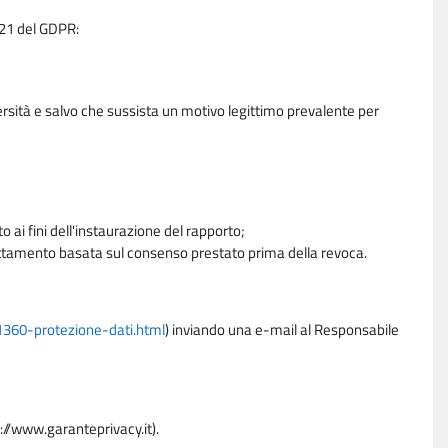
e 21 del GDPR:
ersità e salvo che sussista un motivo legittimo prevalente per
 ai fini dell'instaurazione del rapporto;
trattamento basata sul consenso prestato prima della revoca.
11360-protezione-dati.html
) inviando una e-mail al Responsabile
p://www.garanteprivacy.it).