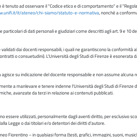
e è tenuto ad osservare il "Codice etico e di comportamento" e il "Regolame
w.unifi.it/it/ateneo/chi-siamo/statuto-e-normativa
, nonché a conforma
e particolari di dati personali e giudiziari come descritti agli art. 9 e 1
lidati dai docenti responsabili, i quali ne garantiscono la conformità alle 
da contratti o consuetudini). L'Università degli Studi di Firenze è esonerata 
rma agisce su indicazione del docente responsabile e non assume alcuna r
ente a manlevare e tenere indenne l'Università degli Studi di Firenze da
miche, avanzate da terzi in relazione ai contenuti pubblicati.
ono essere utilizzati, personalmente dagli aventi diritto, per esclusivo s
a Legge o dai titolari e/o detentori dei diritti d'autore.
eo Fiorentino – in qualsiasi forma (testi, grafici, immagini, suoni, musiche