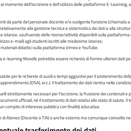
 al momento dell'iscrizione e dell'utilizzo delle piattaforme E-Learning, a
enti da parte del personale docente e/o svolgente funzione (chiamato a c
lativamente alla gestione tecnica e sistemistica dei dati e alla struttu
me istanze, usufruendo delle risorse/attività disponibili sulla piattaform
rizzo e-mail) agli studenti iscritti alle medesime istanze;
i materiali didattici sulla piattaforma Vimeo e YouTube.
rma e-learning Moodle potrebbe essere richiesto di fornire ulteriori dati per
alute per le richieste di ausili o tempi aggiuntivi per il sostenimento del
di apprendimento (DSA), ecc.). Il trattamento dei dati rientra nelle condizioni 
elli strettamente necessari per l'iscrizione, la fruizione dei contenuti e 
documenti ufficiali, né il trattamento di dati relativi allo stato di salute
di un compito di interesse pubblico con finalità educativa.
onale di Ateneo (Docente o T/A) o anche esterno ma comunque coinvolto nel
ventuale trasferimento dei dati