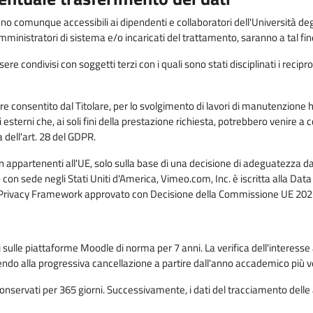
anno comunque accessibili ai dipendenti e collaboratori dell'Università deg
 amministratori di sistema e/o incaricati del trattamento, saranno a tal fi
re condivisi con soggetti terzi con i quali sono stati disciplinati i recipro
ò essere consentito dal Titolare, per lo svolgimento di lavori di manutenz
 esterni che, ai soli fini della prestazione richiesta, potrebbero venire a
ell'art. 28 del GDPR.
n appartenenti all'UE, solo sulla base di una decisione di adeguatezza da 
con sede negli Stati Uniti d'America, Vimeo.com, Inc. è iscritta alla Da
a Privacy Framework approvato con Decisione della Commissione UE 2023
ati sulle piattaforme Moodle di norma per 7 anni. La verifica dell'interesse 
ndo alla progressiva cancellazione a partire dall'anno accademico più v
o conservati per 365 giorni. Successivamente, i dati del tracciamento delle