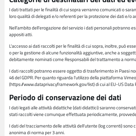
I dati trattati per le finalità di cui sopra verranno comunicati o sar
loro qualità di delegati e/o referenti per la protezione dei dati e/o
Nell'ambito dell'erogazione del servizio i dati personali potranno esse
appositi atti.
L'accesso ai dati raccolti per le finalità di cui sopra, inoltre, pu
o per la gestione di alcune funzionalità aggiuntive, anche a soggetti
debitamente nominati come Responsabili del trattamento a norma d
I dati raccolti potranno essere oggetto di trasferimento in Paesi no
46 del GDPR. Per quanto riguarda l'utilizzo della piattaforma Vimeo 
(https://www.dataprivacyframework.gov/list) di cui al EU-US Dat
Periodo di conservazione dei dati
I dati legati alle attività didattiche (dati didattici) saranno conserv
stati raccolti viene comunque effettuata periodicamente, provvede
I dati del tracciamento delle attività dell'utente (log correnti) son
anonima di norma per 3 anni.