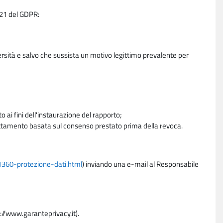
e 21 del GDPR:
ersità e salvo che sussista un motivo legittimo prevalente per
 ai fini dell'instaurazione del rapporto;
trattamento basata sul consenso prestato prima della revoca.
11360-protezione-dati.html
) inviando una e-mail al Responsabile
p://www.garanteprivacy.it).