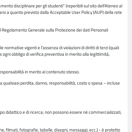
nto disciplinare per gli studenti" (reperibili sul sito dell'Ateneo al
rsi a quanto previsto dalla Acceptable User Policy (AUP) della rete
0 del Regolamento Generale sulla Protezione dei dati Personali
normative vigenti e l'assenza di violazioni di diritti di terzi (quali
da ogni obbligo di verifica preventiva in merito alla legittimità,
esponsabilità in merito al contenuto stesso.
 qualsiasi perdita, danno, responsabilità, costo o spesa – incluse
copo didattico e di ricerca; non possono essere né commercializzati,
, filmati, fotografie, tabelle, disegni, messaggi, ecc.) - è protetto