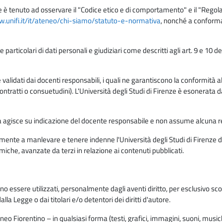
e è tenuto ad osservare il "Codice etico e di comportamento" e il "Regolame
w.unifi.it/it/ateneo/chi-siamo/statuto-e-normativa
, nonché a conforma
e particolari di dati personali e giudiziari come descritti agli art. 9 e 1
lidati dai docenti responsabili, i quali ne garantiscono la conformità alle 
da contratti o consuetudini). L'Università degli Studi di Firenze è esonerata 
rma agisce su indicazione del docente responsabile e non assume alcuna r
ente a manlevare e tenere indenne l'Università degli Studi di Firenze da
miche, avanzate da terzi in relazione ai contenuti pubblicati.
ono essere utilizzati, personalmente dagli aventi diritto, per esclusivo s
a Legge o dai titolari e/o detentori dei diritti d'autore.
eo Fiorentino – in qualsiasi forma (testi, grafici, immagini, suoni, musiche