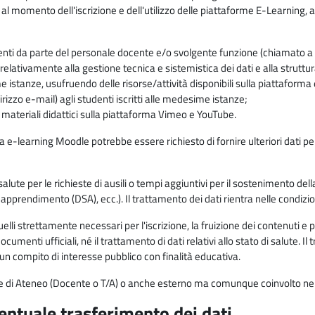
 al momento dell'iscrizione e dell'utilizzo delle piattaforme E-Learning, a
enti da parte del personale docente e/o svolgente funzione (chiamato a c
lativamente alla gestione tecnica e sistemistica dei dati e alla struttu
me istanze, usufruendo delle risorse/attività disponibili sulla piattaform
rizzo e-mail) agli studenti iscritti alle medesime istanze;
i materiali didattici sulla piattaforma Vimeo e YouTube.
rma e-learning Moodle potrebbe essere richiesto di fornire ulteriori dati per
alute per le richieste di ausili o tempi aggiuntivi per il sostenimento del
di apprendimento (DSA), ecc.). Il trattamento dei dati rientra nelle condizioni 
elli strettamente necessari per l'iscrizione, la fruizione dei contenuti e 
documenti ufficiali, né il trattamento di dati relativi allo stato di salute
di un compito di interesse pubblico con finalità educativa.
onale di Ateneo (Docente o T/A) o anche esterno ma comunque coinvolto nel
ventuale trasferimento dei dati