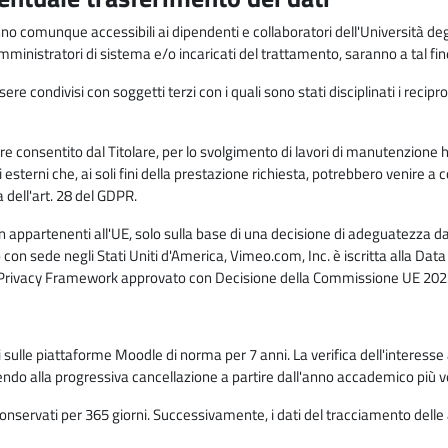
anno comunque accessibili ai dipendenti e collaboratori dell'Università deg
 amministratori di sistema e/o incaricati del trattamento, saranno a tal fi
re condivisi con soggetti terzi con i quali sono stati disciplinati i recipro
ò essere consentito dal Titolare, per lo svolgimento di lavori di manutenz
 esterni che, ai soli fini della prestazione richiesta, potrebbero venire a
ell'art. 28 del GDPR.
n appartenenti all'UE, solo sulla base di una decisione di adeguatezza da 
con sede negli Stati Uniti d'America, Vimeo.com, Inc. è iscritta alla Da
a Privacy Framework approvato con Decisione della Commissione UE 2023
ati sulle piattaforme Moodle di norma per 7 anni. La verifica dell'interesse 
ndo alla progressiva cancellazione a partire dall'anno accademico più v
o conservati per 365 giorni. Successivamente, i dati del tracciamento delle