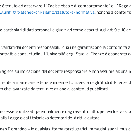
e è tenuto ad osservare il "Codice etico e di comportamento" e il "Regolame
w.unifi.it/it/ateneo/chi-siamo/statuto-e-normativa
, nonché a conforma
e particolari di dati personali e giudiziari come descritti agli art. 9 e 1
lidati dai docenti responsabili, i quali ne garantiscono la conformità alle 
da contratti o consuetudini). L'Università degli Studi di Firenze è esonerata 
rma agisce su indicazione del docente responsabile e non assume alcuna r
ente a manlevare e tenere indenne l'Università degli Studi di Firenze da
miche, avanzate da terzi in relazione ai contenuti pubblicati.
ono essere utilizzati, personalmente dagli aventi diritto, per esclusivo s
a Legge o dai titolari e/o detentori dei diritti d'autore.
eo Fiorentino – in qualsiasi forma (testi, grafici, immagini, suoni, musiche