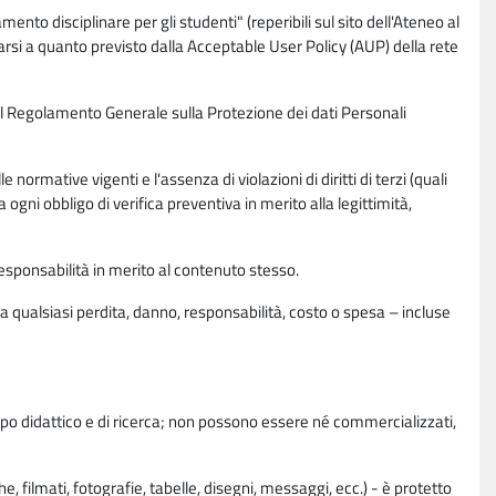
nto disciplinare per gli studenti" (reperibili sul sito dell'Ateneo al
rsi a quanto previsto dalla Acceptable User Policy (AUP) della rete
0 del Regolamento Generale sulla Protezione dei dati Personali
normative vigenti e l'assenza di violazioni di diritti di terzi (quali
da ogni obbligo di verifica preventiva in merito alla legittimità,
esponsabilità in merito al contenuto stesso.
 qualsiasi perdita, danno, responsabilità, costo o spesa – incluse
copo didattico e di ricerca; non possono essere né commercializzati,
, filmati, fotografie, tabelle, disegni, messaggi, ecc.) - è protetto