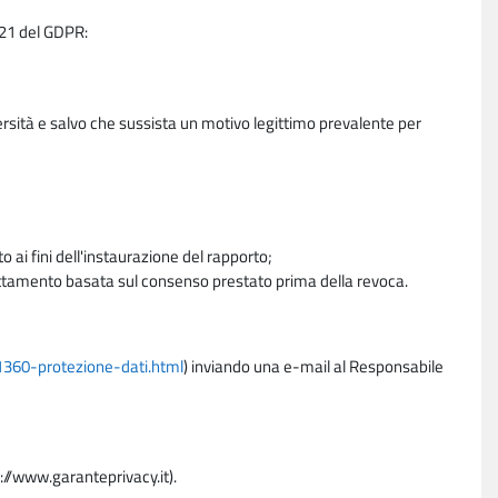
e 21 del GDPR:
ersità e salvo che sussista un motivo legittimo prevalente per
 ai fini dell'instaurazione del rapporto;
trattamento basata sul consenso prestato prima della revoca.
11360-protezione-dati.html
) inviando una e-mail al Responsabile
p://www.garanteprivacy.it).