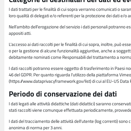
I dati trattati per le finalità di cui sopra verranno comunicati o sar
loro qualità di delegati e/o referenti per la protezione dei dati e/o
Nell'ambito dell'erogazione del servizio i dati personali potranno esse
appositi atti.
L'accesso ai dati raccolti per le finalità di cui sopra, inoltre, pu
o per la gestione di alcune funzionalità aggiuntive, anche a soggetti
debitamente nominati come Responsabili del trattamento a norma d
I dati raccolti potranno essere oggetto di trasferimento in Paesi no
46 del GDPR. Per quanto riguarda l'utilizzo della piattaforma Vimeo 
(https://www.dataprivacyframework.gov/list) di cui al EU-US Dat
Periodo di conservazione dei dati
I dati legati alle attività didattiche (dati didattici) saranno conserv
stati raccolti viene comunque effettuata periodicamente, provvede
I dati del tracciamento delle attività dell'utente (log correnti) son
anonima di norma per 3 anni.