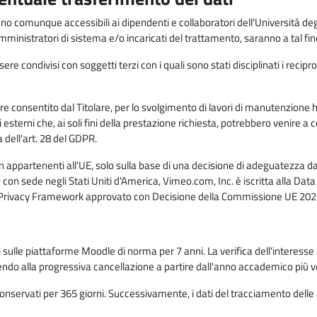
anno comunque accessibili ai dipendenti e collaboratori dell'Università deg
 amministratori di sistema e/o incaricati del trattamento, saranno a tal fi
re condivisi con soggetti terzi con i quali sono stati disciplinati i recipro
ò essere consentito dal Titolare, per lo svolgimento di lavori di manutenz
 esterni che, ai soli fini della prestazione richiesta, potrebbero venire a
ell'art. 28 del GDPR.
n appartenenti all'UE, solo sulla base di una decisione di adeguatezza da 
con sede negli Stati Uniti d'America, Vimeo.com, Inc. è iscritta alla Da
a Privacy Framework approvato con Decisione della Commissione UE 2023
ati sulle piattaforme Moodle di norma per 7 anni. La verifica dell'interesse 
ndo alla progressiva cancellazione a partire dall'anno accademico più v
o conservati per 365 giorni. Successivamente, i dati del tracciamento delle