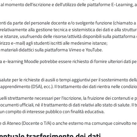
 al momento dell'iscrizione e dell'utilizzo delle piattaforme E-Learning, a
enti da parte del personale docente e/o svolgente funzione (chiamato a c
lativamente alla gestione tecnica e sistemistica dei dati e alla struttu
me istanze, usufruendo delle risorse/attività disponibili sulla piattaform
rizzo e-mail) agli studenti iscritti alle medesime istanze;
i materiali didattici sulla piattaforma Vimeo e YouTube.
rma e-learning Moodle potrebbe essere richiesto di fornire ulteriori dati per
alute per le richieste di ausili o tempi aggiuntivi per il sostenimento del
di apprendimento (DSA), ecc.). Il trattamento dei dati rientra nelle condizioni 
elli strettamente necessari per l'iscrizione, la fruizione dei contenuti e 
documenti ufficiali, né il trattamento di dati relativi allo stato di salute
di un compito di interesse pubblico con finalità educativa.
onale di Ateneo (Docente o T/A) o anche esterno ma comunque coinvolto nel
ventuale trasferimento dei dati