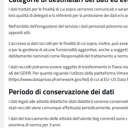
I dati trattati per le finalità di cui sopra verranno comunicati o sar
loro qualità di delegati e/o referenti per la protezione dei dati e/o
Nell'ambito dell'erogazione del servizio i dati personali potranno esse
appositi atti.
L'accesso ai dati raccolti per le finalità di cui sopra, inoltre, pu
o per la gestione di alcune funzionalità aggiuntive, anche a soggetti
debitamente nominati come Responsabili del trattamento a norma d
I dati raccolti potranno essere oggetto di trasferimento in Paesi no
46 del GDPR. Per quanto riguarda l'utilizzo della piattaforma Vimeo 
(https://www.dataprivacyframework.gov/list) di cui al EU-US Dat
Periodo di conservazione dei dati
I dati legati alle attività didattiche (dati didattici) saranno conserv
stati raccolti viene comunque effettuata periodicamente, provvede
I dati del tracciamento delle attività dell'utente (log correnti) son
anonima di norma per 3 anni.