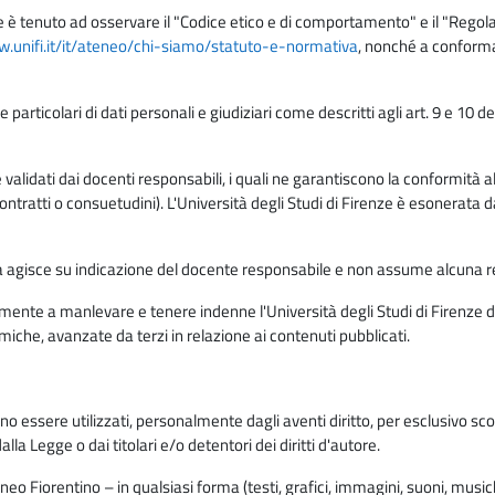
e è tenuto ad osservare il "Codice etico e di comportamento" e il "Regolame
w.unifi.it/it/ateneo/chi-siamo/statuto-e-normativa
, nonché a conforma
e particolari di dati personali e giudiziari come descritti agli art. 9 e 1
lidati dai docenti responsabili, i quali ne garantiscono la conformità alle 
da contratti o consuetudini). L'Università degli Studi di Firenze è esonerata 
rma agisce su indicazione del docente responsabile e non assume alcuna r
ente a manlevare e tenere indenne l'Università degli Studi di Firenze da
miche, avanzate da terzi in relazione ai contenuti pubblicati.
ono essere utilizzati, personalmente dagli aventi diritto, per esclusivo s
a Legge o dai titolari e/o detentori dei diritti d'autore.
eo Fiorentino – in qualsiasi forma (testi, grafici, immagini, suoni, musiche