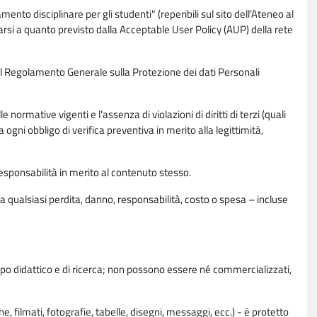
nto disciplinare per gli studenti" (reperibili sul sito dell'Ateneo al
rsi a quanto previsto dalla Acceptable User Policy (AUP) della rete
0 del Regolamento Generale sulla Protezione dei dati Personali
normative vigenti e l'assenza di violazioni di diritti di terzi (quali
da ogni obbligo di verifica preventiva in merito alla legittimità,
esponsabilità in merito al contenuto stesso.
 qualsiasi perdita, danno, responsabilità, costo o spesa – incluse
copo didattico e di ricerca; non possono essere né commercializzati,
, filmati, fotografie, tabelle, disegni, messaggi, ecc.) - è protetto