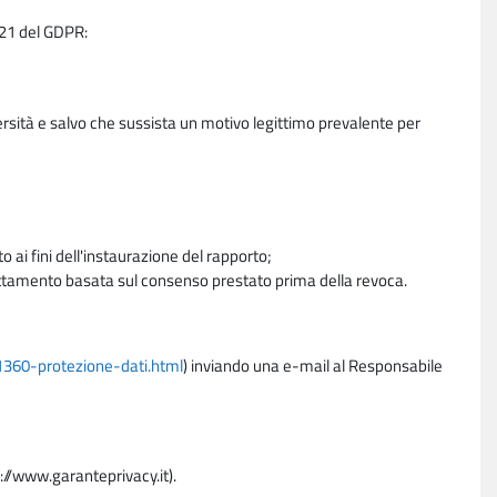
e 21 del GDPR:
ersità e salvo che sussista un motivo legittimo prevalente per
 ai fini dell'instaurazione del rapporto;
trattamento basata sul consenso prestato prima della revoca.
11360-protezione-dati.html
) inviando una e-mail al Responsabile
p://www.garanteprivacy.it).