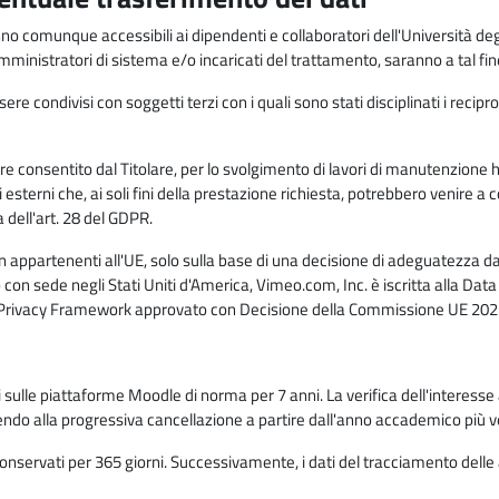
anno comunque accessibili ai dipendenti e collaboratori dell'Università deg
 amministratori di sistema e/o incaricati del trattamento, saranno a tal fi
re condivisi con soggetti terzi con i quali sono stati disciplinati i recipro
ò essere consentito dal Titolare, per lo svolgimento di lavori di manutenz
 esterni che, ai soli fini della prestazione richiesta, potrebbero venire a
ell'art. 28 del GDPR.
n appartenenti all'UE, solo sulla base di una decisione di adeguatezza da 
con sede negli Stati Uniti d'America, Vimeo.com, Inc. è iscritta alla Da
a Privacy Framework approvato con Decisione della Commissione UE 2023
ati sulle piattaforme Moodle di norma per 7 anni. La verifica dell'interesse 
ndo alla progressiva cancellazione a partire dall'anno accademico più v
o conservati per 365 giorni. Successivamente, i dati del tracciamento delle