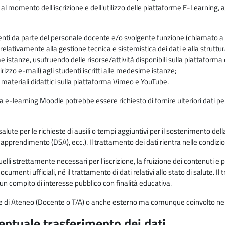
 al momento dell'iscrizione e dell'utilizzo delle piattaforme E-Learning, a
enti da parte del personale docente e/o svolgente funzione (chiamato a c
lativamente alla gestione tecnica e sistemistica dei dati e alla struttu
me istanze, usufruendo delle risorse/attività disponibili sulla piattaform
rizzo e-mail) agli studenti iscritti alle medesime istanze;
i materiali didattici sulla piattaforma Vimeo e YouTube.
rma e-learning Moodle potrebbe essere richiesto di fornire ulteriori dati per
alute per le richieste di ausili o tempi aggiuntivi per il sostenimento del
di apprendimento (DSA), ecc.). Il trattamento dei dati rientra nelle condizioni 
elli strettamente necessari per l'iscrizione, la fruizione dei contenuti e 
documenti ufficiali, né il trattamento di dati relativi allo stato di salute
di un compito di interesse pubblico con finalità educativa.
onale di Ateneo (Docente o T/A) o anche esterno ma comunque coinvolto nel
ventuale trasferimento dei dati