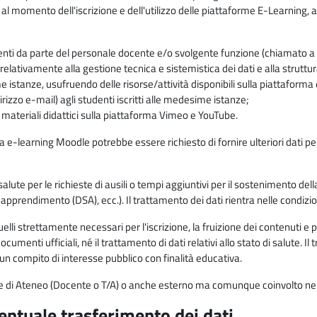
 al momento dell'iscrizione e dell'utilizzo delle piattaforme E-Learning, a
enti da parte del personale docente e/o svolgente funzione (chiamato a c
lativamente alla gestione tecnica e sistemistica dei dati e alla struttu
me istanze, usufruendo delle risorse/attività disponibili sulla piattaform
rizzo e-mail) agli studenti iscritti alle medesime istanze;
i materiali didattici sulla piattaforma Vimeo e YouTube.
rma e-learning Moodle potrebbe essere richiesto di fornire ulteriori dati per
alute per le richieste di ausili o tempi aggiuntivi per il sostenimento del
di apprendimento (DSA), ecc.). Il trattamento dei dati rientra nelle condizioni 
elli strettamente necessari per l'iscrizione, la fruizione dei contenuti e 
documenti ufficiali, né il trattamento di dati relativi allo stato di salute
di un compito di interesse pubblico con finalità educativa.
onale di Ateneo (Docente o T/A) o anche esterno ma comunque coinvolto nel
ventuale trasferimento dei dati