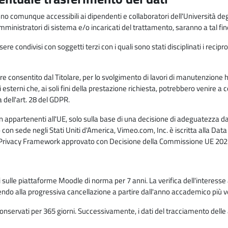
anno comunque accessibili ai dipendenti e collaboratori dell'Università deg
 amministratori di sistema e/o incaricati del trattamento, saranno a tal fi
re condivisi con soggetti terzi con i quali sono stati disciplinati i recipro
ò essere consentito dal Titolare, per lo svolgimento di lavori di manutenz
 esterni che, ai soli fini della prestazione richiesta, potrebbero venire a
ell'art. 28 del GDPR.
n appartenenti all'UE, solo sulla base di una decisione di adeguatezza da 
con sede negli Stati Uniti d'America, Vimeo.com, Inc. è iscritta alla Da
a Privacy Framework approvato con Decisione della Commissione UE 2023
ati sulle piattaforme Moodle di norma per 7 anni. La verifica dell'interesse 
ndo alla progressiva cancellazione a partire dall'anno accademico più v
o conservati per 365 giorni. Successivamente, i dati del tracciamento delle