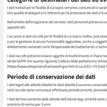
I dati trattati per le finalità di cui sopra verranno comunicati o sar
loro qualità di delegati e/o referenti per la protezione dei dati e/o
Nell'ambito dell'erogazione del servizio i dati personali potranno esse
appositi atti.
L'accesso ai dati raccolti per le finalità di cui sopra, inoltre, pu
o per la gestione di alcune funzionalità aggiuntive, anche a soggetti
debitamente nominati come Responsabili del trattamento a norma d
I dati raccolti potranno essere oggetto di trasferimento in Paesi no
46 del GDPR. Per quanto riguarda l'utilizzo della piattaforma Vimeo 
(https://www.dataprivacyframework.gov/list) di cui al EU-US Dat
Periodo di conservazione dei dati
I dati legati alle attività didattiche (dati didattici) saranno conserv
stati raccolti viene comunque effettuata periodicamente, provvede
I dati del tracciamento delle attività dell'utente (log correnti) son
anonima di norma per 3 anni.