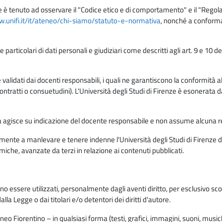
e è tenuto ad osservare il "Codice etico e di comportamento" e il "Regolame
w.unifi.it/it/ateneo/chi-siamo/statuto-e-normativa
, nonché a conforma
e particolari di dati personali e giudiziari come descritti agli art. 9 e 1
lidati dai docenti responsabili, i quali ne garantiscono la conformità alle 
da contratti o consuetudini). L'Università degli Studi di Firenze è esonerata 
rma agisce su indicazione del docente responsabile e non assume alcuna r
ente a manlevare e tenere indenne l'Università degli Studi di Firenze da
miche, avanzate da terzi in relazione ai contenuti pubblicati.
ono essere utilizzati, personalmente dagli aventi diritto, per esclusivo s
a Legge o dai titolari e/o detentori dei diritti d'autore.
eo Fiorentino – in qualsiasi forma (testi, grafici, immagini, suoni, musiche