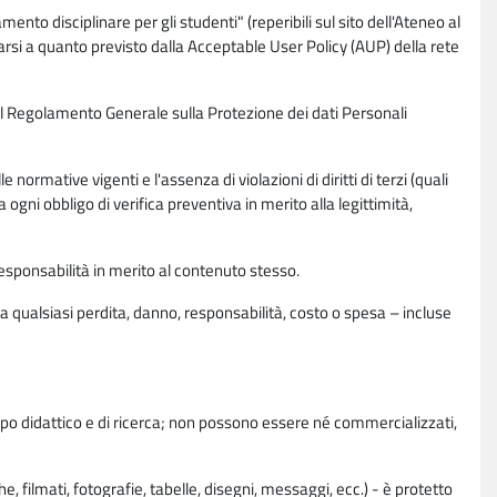
nto disciplinare per gli studenti" (reperibili sul sito dell'Ateneo al
rsi a quanto previsto dalla Acceptable User Policy (AUP) della rete
0 del Regolamento Generale sulla Protezione dei dati Personali
normative vigenti e l'assenza di violazioni di diritti di terzi (quali
da ogni obbligo di verifica preventiva in merito alla legittimità,
esponsabilità in merito al contenuto stesso.
 qualsiasi perdita, danno, responsabilità, costo o spesa – incluse
copo didattico e di ricerca; non possono essere né commercializzati,
, filmati, fotografie, tabelle, disegni, messaggi, ecc.) - è protetto