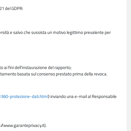
e 21 del GDPR:
ersità e salvo che sussista un motivo legittimo prevalente per
 ai fini dell'instaurazione del rapporto;
trattamento basata sul consenso prestato prima della revoca.
11360-protezione-dati.html
) inviando una e-mail al Responsabile
p://www.garanteprivacy.it).