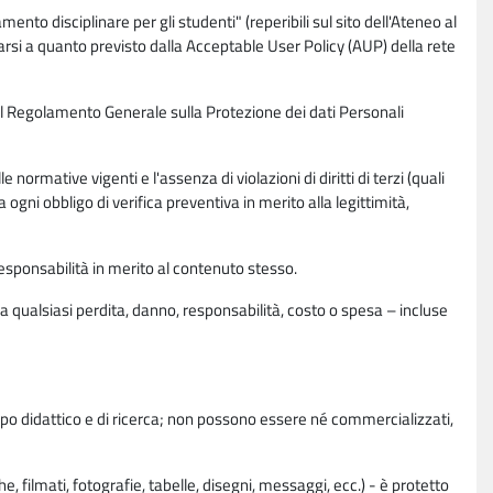
nto disciplinare per gli studenti" (reperibili sul sito dell'Ateneo al
rsi a quanto previsto dalla Acceptable User Policy (AUP) della rete
0 del Regolamento Generale sulla Protezione dei dati Personali
normative vigenti e l'assenza di violazioni di diritti di terzi (quali
da ogni obbligo di verifica preventiva in merito alla legittimità,
esponsabilità in merito al contenuto stesso.
 qualsiasi perdita, danno, responsabilità, costo o spesa – incluse
copo didattico e di ricerca; non possono essere né commercializzati,
, filmati, fotografie, tabelle, disegni, messaggi, ecc.) - è protetto