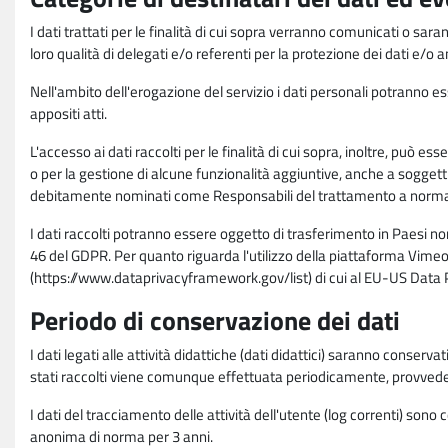
I dati trattati per le finalità di cui sopra verranno comunicati o sar
loro qualità di delegati e/o referenti per la protezione dei dati e/o
Nell'ambito dell'erogazione del servizio i dati personali potranno esse
appositi atti.
L'accesso ai dati raccolti per le finalità di cui sopra, inoltre, pu
o per la gestione di alcune funzionalità aggiuntive, anche a soggetti
debitamente nominati come Responsabili del trattamento a norma d
I dati raccolti potranno essere oggetto di trasferimento in Paesi no
46 del GDPR. Per quanto riguarda l'utilizzo della piattaforma Vimeo 
(https://www.dataprivacyframework.gov/list) di cui al EU-US Dat
Periodo di conservazione dei dati
I dati legati alle attività didattiche (dati didattici) saranno conserv
stati raccolti viene comunque effettuata periodicamente, provvede
I dati del tracciamento delle attività dell'utente (log correnti) son
anonima di norma per 3 anni.