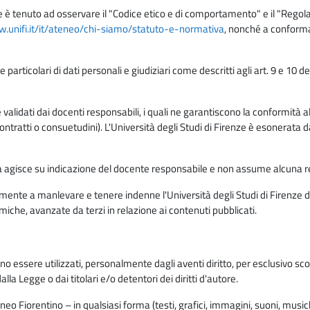
e è tenuto ad osservare il "Codice etico e di comportamento" e il "Regolame
w.unifi.it/it/ateneo/chi-siamo/statuto-e-normativa
, nonché a conforma
e particolari di dati personali e giudiziari come descritti agli art. 9 e 1
lidati dai docenti responsabili, i quali ne garantiscono la conformità alle 
da contratti o consuetudini). L'Università degli Studi di Firenze è esonerata 
rma agisce su indicazione del docente responsabile e non assume alcuna r
ente a manlevare e tenere indenne l'Università degli Studi di Firenze da
miche, avanzate da terzi in relazione ai contenuti pubblicati.
ono essere utilizzati, personalmente dagli aventi diritto, per esclusivo s
a Legge o dai titolari e/o detentori dei diritti d'autore.
eo Fiorentino – in qualsiasi forma (testi, grafici, immagini, suoni, musiche