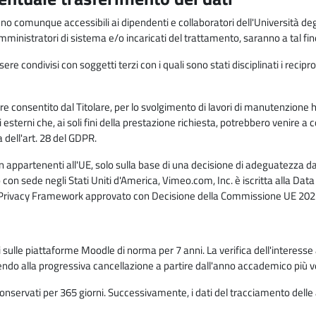
anno comunque accessibili ai dipendenti e collaboratori dell'Università deg
 amministratori di sistema e/o incaricati del trattamento, saranno a tal fi
re condivisi con soggetti terzi con i quali sono stati disciplinati i recipro
ò essere consentito dal Titolare, per lo svolgimento di lavori di manutenz
 esterni che, ai soli fini della prestazione richiesta, potrebbero venire a
ell'art. 28 del GDPR.
n appartenenti all'UE, solo sulla base di una decisione di adeguatezza da 
con sede negli Stati Uniti d'America, Vimeo.com, Inc. è iscritta alla Da
a Privacy Framework approvato con Decisione della Commissione UE 2023
ati sulle piattaforme Moodle di norma per 7 anni. La verifica dell'interesse 
ndo alla progressiva cancellazione a partire dall'anno accademico più v
o conservati per 365 giorni. Successivamente, i dati del tracciamento delle