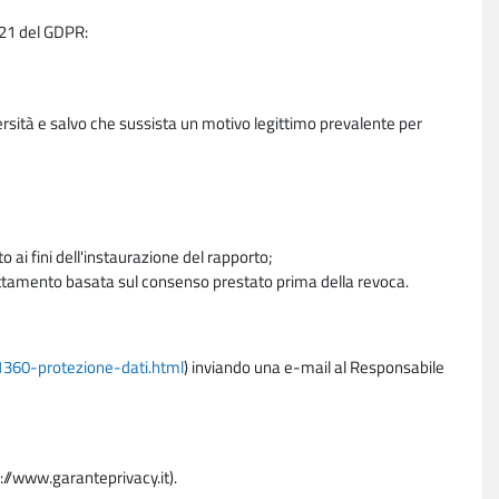
e 21 del GDPR:
ersità e salvo che sussista un motivo legittimo prevalente per
 ai fini dell'instaurazione del rapporto;
trattamento basata sul consenso prestato prima della revoca.
11360-protezione-dati.html
) inviando una e-mail al Responsabile
p://www.garanteprivacy.it).