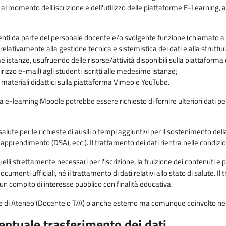
 al momento dell'iscrizione e dell'utilizzo delle piattaforme E-Learning, a
enti da parte del personale docente e/o svolgente funzione (chiamato a c
lativamente alla gestione tecnica e sistemistica dei dati e alla struttu
me istanze, usufruendo delle risorse/attività disponibili sulla piattaform
rizzo e-mail) agli studenti iscritti alle medesime istanze;
i materiali didattici sulla piattaforma Vimeo e YouTube.
rma e-learning Moodle potrebbe essere richiesto di fornire ulteriori dati per
alute per le richieste di ausili o tempi aggiuntivi per il sostenimento del
di apprendimento (DSA), ecc.). Il trattamento dei dati rientra nelle condizioni 
elli strettamente necessari per l'iscrizione, la fruizione dei contenuti e 
documenti ufficiali, né il trattamento di dati relativi allo stato di salute
di un compito di interesse pubblico con finalità educativa.
onale di Ateneo (Docente o T/A) o anche esterno ma comunque coinvolto nel
ventuale trasferimento dei dati