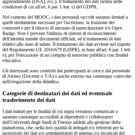
apprendimento (DSA), ecc.). Il trattamento dei dati rientra nelle
condizioni di cui all'art. 6 par. 1 lett. e) del GDPR.
Nel contesto del MOOC, i dati personali raccolti saranno limitati a
quelli strettamente necessari per l'iscrizione, la fruizione dei
contenuti e per il rilascio di attestato di partecipazione e/o Open
Badge. Non è previsto l'utilizzo di sistemi di riconoscimento
dell'identità tramite documenti ufficiali, né il trattamento di dati
relativi allo stato di salute. Il trattamento dei dati avviene nel rispetto
del Regolamento UE 2016/679 (GDPR), in base all'art. 6 par. 1 lett.
e), per l'esecuzione di un compito di interesse pubblico con finalità
educativa.
Gli interessati sono costituiti dai partecipanti ai corsi e dal personale
di Ateneo (Docente o T/A) o anche esterno ma comunque coinvolto
nell'erogazione della didattica.
Categorie di destinatari dei dati ed eventuale
trasferimento dei dati
I dati trattati per le finalità di cui sopra verranno comunicati o
saranno comunque accessibili ai dipendenti e collaboratori
dell'Università degli Studi di Firenze addetti alla gestione della
piattaforma, che, nella loro qualità di delegati e/o referenti per la
protezione dei dati e/o amministratori di sistema e/o incaricati del