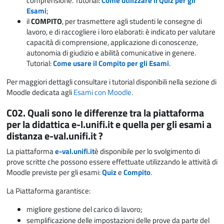
comprensione. Tutorial:
Come utilizzare il Quiz per gli
Esami
;
il
COMPITO
, per trasmettere agli studenti le consegne di
lavoro, e di raccogliere i loro elaborati: è indicato per valutare
capacità di comprensione, applicazione di conoscenze,
autonomia di giudizio e abilità comunicative in genere.
Tutorial:
Come usare il Compito per gli Esami
.
Per maggiori dettagli consultare i tutorial disponibili nella sezione di
Moodle dedicata agli
Esami con Moodle
.
C02. Quali sono le differenze tra la piattaforma
per la didattica e-l.unifi.it e quella per gli esami a
distanza e-val.unifi.it ?
La piattaforma
e-val.unifi.it
è disponibile per lo svolgimento di
prove scritte che possono essere effettuate utilizzando le attività di
Moodle previste per gli esami:
Quiz
e
Compito
.
La Piattaforma garantisce:
migliore gestione del carico di lavoro;
semplificazione delle impostazioni delle prove da parte del