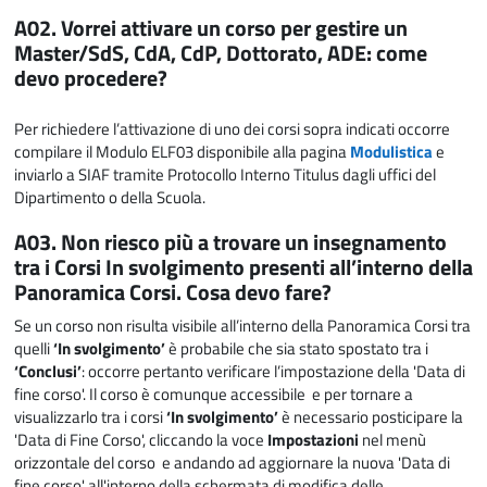
A02. Vorrei attivare un corso per gestire un
Master/SdS, CdA, CdP, Dottorato, ADE: come
devo procedere?
Per richiedere l’attivazione di uno dei corsi sopra indicati occorre
compilare il Modulo ELF03 disponibile alla pagina
Modulistica
e
inviarlo a SIAF tramite Protocollo Interno Titulus dagli uffici del
Dipartimento o della Scuola.
A03. Non riesco più a trovare un insegnamento
tra i Corsi In svolgimento presenti all’interno della
Panoramica Corsi. Cosa devo fare?
Se un corso non risulta visibile all’interno della Panoramica Corsi tra
quelli
‘In svolgimento’
è probabile che sia stato spostato tra i
‘Conclusi’
: occorre pertanto verificare l’impostazione della 'Data di
fine corso'. Il corso è comunque accessibile e per tornare a
visualizzarlo tra i corsi
‘In svolgimento’
è necessario posticipare la
'Data di Fine Corso', cliccando la voce
Impostazioni
nel menù
orizzontale del corso e andando ad aggiornare la nuova 'Data di
fine corso' all'interno della schermata di modifica delle