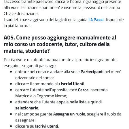
l’accesso tramite password, cliccare l'icona ingranaggio presente
alla voce 'Iscrizione spontanea' e inserire la password nel campo
Chiave di iscrizione.
I suddetti passaggi sono dettagliati nella guida
I 4 Passi
disponibile
in piattaforma.
A05. Come posso aggiungere manualmente al
mio corso un codocente, tutor, cultore della
materia, studente?
Per iscrivere un utente manualmente al proprio insegnamento,
eseguire i seguenti passaggi:
entrare nel corso e andare alla voce
Partecipanti
nel menù
orizzontale del corso;
cliccare il commando blu
Iscrivi Utenti
;
cercare l'utente nell'apposita voce
Cerca
inserendo
Matricola o Cognome Nome;
attendere che l’utente appaia nella lista e quindi
selezionarlo
;
nel campo seguente
Assegna un ruolo
, scegliere il ruolo da
assegnare;
cliccare su
Iscrivi utenti
.