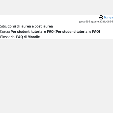
Vai al contenuto principale
Stampa
giovedì, 6 agosto 2026, 06:36
Sito:
Corsi di laurea e post laurea
Corso:
Per studenti tutorial e FAQ (Per studenti tutorial e FAQ)
Glossario:
FAQ di Moodle